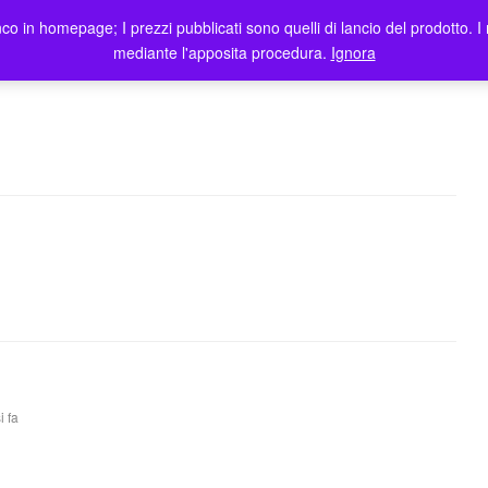
co in homepage; I prezzi pubblicati sono quelli di lancio del prodotto. I 
me
Prodotti
Blog
Registrazione Utenti
Elenco rivendi
mediante l'apposita procedura.
Ignora
i fa