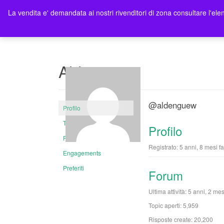
La vendita e' demandata ai nostri rivenditori di zona consultare l'elen
Ho
Aldenguew
@aldenguew
Profilo
Topic aperti
Profilo
Risposte create
Registrato: 5 anni, 8 mesi fa
Engagements
Preferiti
Forum
Ultima attività: 5 anni, 2 mes
Topic aperti: 5,959
Risposte create: 20,200