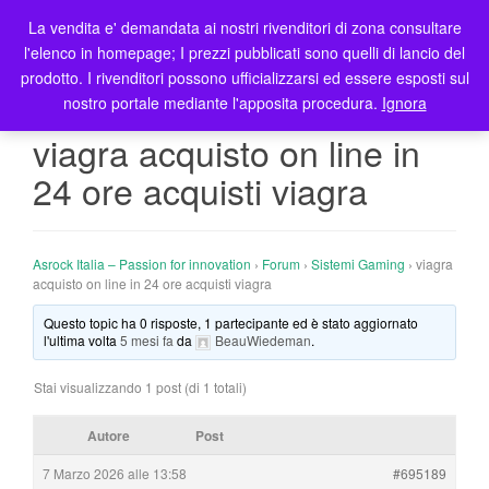
La vendita e' demandata ai nostri rivenditori di zona consultare
T
l'elenco in homepage; I prezzi pubblicati sono quelli di lancio del
o
prodotto. I rivenditori possono ufficializzarsi ed essere esposti sul
g
nostro portale mediante l'apposita procedura.
Ignora
g
l
viagra acquisto on line in
e
24 ore acquisti viagra
n
a
v
i
Asrock Italia – Passion for innovation
›
Forum
›
Sistemi Gaming
›
viagra
g
acquisto on line in 24 ore acquisti viagra
a
Questo topic ha 0 risposte, 1 partecipante ed è stato aggiornato
t
l'ultima volta
5 mesi fa
da
BeauWiedeman
.
i
o
Stai visualizzando 1 post (di 1 totali)
n
Autore
Post
7 Marzo 2026 alle 13:58
#695189