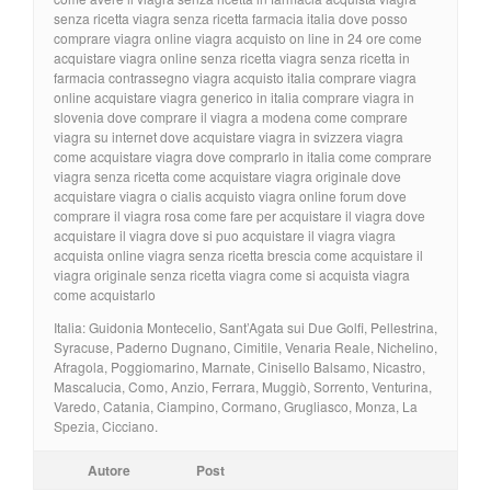
senza ricetta viagra senza ricetta farmacia italia dove posso
comprare viagra online viagra acquisto on line in 24 ore come
acquistare viagra online senza ricetta viagra senza ricetta in
farmacia contrassegno viagra acquisto italia comprare viagra
online acquistare viagra generico in italia comprare viagra in
slovenia dove comprare il viagra a modena come comprare
viagra su internet dove acquistare viagra in svizzera viagra
come acquistare viagra dove comprarlo in italia come comprare
viagra senza ricetta come acquistare viagra originale dove
acquistare viagra o cialis acquisto viagra online forum dove
comprare il viagra rosa come fare per acquistare il viagra dove
acquistare il viagra dove si puo acquistare il viagra viagra
acquista online viagra senza ricetta brescia come acquistare il
viagra originale senza ricetta viagra come si acquista viagra
come acquistarlo
Italia: Guidonia Montecelio, Sant’Agata sui Due Golfi, Pellestrina,
Syracuse, Paderno Dugnano, Cimitile, Venaria Reale, Nichelino,
Afragola, Poggiomarino, Marnate, Cinisello Balsamo, Nicastro,
Mascalucia, Como, Anzio, Ferrara, Muggiò, Sorrento, Venturina,
Varedo, Catania, Ciampino, Cormano, Grugliasco, Monza, La
Spezia, Cicciano.
Autore
Post