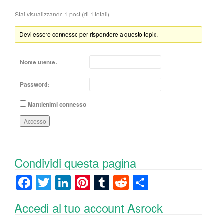
Stai visualizzando 1 post (di 1 totali)
Devi essere connesso per rispondere a questo topic.
Nome utente:
Password:
Mantienimi connesso
Accesso
Condividi questa pagina
F
T
Li
Pi
T
R
C
a
wi
n
nt
u
e
o
Accedi al tuo account Asrock
c
tt
k
er
m
d
n