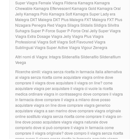
Super Viagra Female Viagra Fildena Kamagra Kamagra
Chewable Kamagra Effervescent Kamagra Gold Kamagra Oral
Jelly Kamagra Polo Kamagra Soft Kamagra Super Lady era
Malegra DXT Malegra DXT Plus Malegra FXT Malegra FXT Plus
Nizagara Penegra Red Viagra Silagra Sildalis Sildigra Silvitra
Suhagra Super P-Force Super P-Force Oral Jelly Super Viagra
Viagra Extra Dosage Viagra Jelly Viagra Plus Viagra
Professional Viagra Soft Viagra Soft Flavoured Viagra
Sublingual Viagra Super Active Viagra Vigour Zenegra
Altri nomi di Viagra: Intagra Sildenafila Sildenafilo Sildenafilum
Veega
Ricerche simili: viagra senza ricetta in farmacia italia alternativa
al viagra senza ricetta come acquistare viagra online dove
comprare il viagra dove acquistare il viagra on line? come
acquistare viagra per acquistare il viagra ci vuole la ricetta
medica ordinare viagra in contrassegno dove comprare il viagra
in farmacia dove comprare il viagra a milano dove posso
acquistare viagra on line dove comprare viagra generico
acquistare viagra a san marino dove comprare viagra originale
online sostituto viagra senza ricetta come comprare il viagra on-
line dove posso acquistare viagra viagra naturale dove
comprarlo dove si può comprare il viagra in farmacia come
comprare il viagra originale? dove compro il viagra senza ricetta
come avere il viagra senza ricetta in farmacia acquista viagra