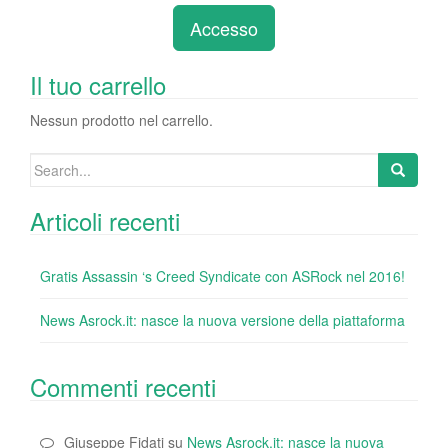
e
er
e
e
bl
di
di
Accesso
b
dI
st
r
t
vi
o
n
di
Il tuo carrello
o
Nessun prodotto nel carrello.
k
Search
for:
Articoli recenti
Gratis Assassin ‘s Creed Syndicate con ASRock nel 2016!
News Asrock.it: nasce la nuova versione della piattaforma
Commenti recenti
Giuseppe Fidati
su
News Asrock.it: nasce la nuova