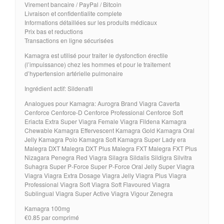
Virement bancaire / PayPal / Bitcoin
Livraison et confidentialite complete
Informations détaillées sur les produits médicaux
Prix bas et reductions
Transactions en ligne sécurisées
Kamagra est utilisé pour traiter le dysfonction érectile
(l’impuissance) chez les hommes et pour le traitement
d’hypertension artérielle pulmonaire
Ingrédient actif: Sildenafil
Analogues pour Kamagra: Aurogra Brand Viagra Caverta
Cenforce Cenforce-D Cenforce Professional Cenforce Soft
Eriacta Extra Super Viagra Female Viagra Fildena Kamagra
Chewable Kamagra Effervescent Kamagra Gold Kamagra Oral
Jelly Kamagra Polo Kamagra Soft Kamagra Super Lady era
Malegra DXT Malegra DXT Plus Malegra FXT Malegra FXT Plus
Nizagara Penegra Red Viagra Silagra Sildalis Sildigra Silvitra
Suhagra Super P-Force Super P-Force Oral Jelly Super Viagra
Viagra Viagra Extra Dosage Viagra Jelly Viagra Plus Viagra
Professional Viagra Soft Viagra Soft Flavoured Viagra
Sublingual Viagra Super Active Viagra Vigour Zenegra
Kamagra 100mg
€0.85 par comprimé