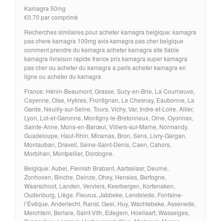
Kamagra 50mg
€0.70 par comprimé
Recherches similaires pour acheter kamagra belgique: kamagra
pas chere kamagra 100mg avis kamagra pas cher belgique
comment prendre du kamagra acheter kamagra site fiable
kamagra livraison rapide france prix kamagra super kamagra
pas cher ou acheter du kamagra a paris acheter kamagra en
ligne ou acheter du kamagra
France: Hénin-Beaumont, Grasse, Sucy-en-Brie, La Courneuve,
Cayenne, Oise, Hyères, Frontignan, Le Chesnay, Eaubonne, La
Garde, Neuilly-sur-Seine, Tours, Vichy, Var, Indre-et-Loire, Allier,
Lyon, Lot-et-Garonne, Montigny-le-Bretonneux, Orne, Oyonnax,
Sainte-Anne, Mons-en-Barœul, Villiers-sur-Marne, Normandy,
Guadeloupe, Haut-Rhin, Miramas, Bron, Sens, Livry-Gargan,
Montauban, Draveil, Seine-Saint-Denis, Caen, Cahors,
Morbihan, Montpellier, Dordogne.
Belgique: Aubel, Flemish Brabant, Aartselaar, Deurne,
Zonhoven, Binche, Deinze, Ohey, Hensies, Bertogne,
Waarschoot, Landen, Verviers, Keerbergen, Kortenaken,
Oudenburg, Liège, Fleurus, Jabbeke, Lendelede, Fontaine-
l’Évêque, Anderlecht, Ranst, Geel, Huy, Wachtebeke, Assenede,
Merchtem, Berlare, Saint-Vith, Edegem, Hoeilaart, Wasseiges,