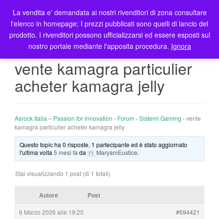
La vendita e' demandata ai nostri rivenditori di zona consultare
T
l'elenco in homepage; I prezzi pubblicati sono quelli di lancio del
o
prodotto. I rivenditori possono ufficializzarsi ed essere esposti sul
g
nostro portale mediante l'apposita procedura.
Ignora
g
l
vente kamagra particulier
e
acheter kamagra jelly
n
a
v
i
Asrock Italia – Passion for innovation
›
Forum
›
Sistemi Gaming
›
vente
g
kamagra particulier acheter kamagra jelly
a
Questo topic ha 0 risposte, 1 partecipante ed è stato aggiornato
t
l'ultima volta
5 mesi fa
da
MaryamEustice
.
i
o
Stai visualizzando 1 post (di 1 totali)
n
Autore
Post
6 Marzo 2026 alle 19:20
#694421