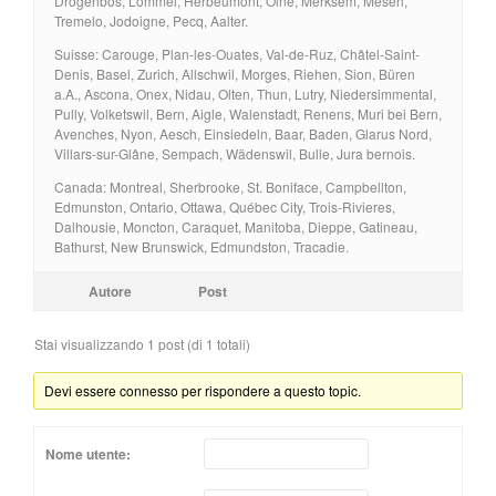
Drogenbos, Lommel, Herbeumont, Olne, Merksem, Mesen,
Tremelo, Jodoigne, Pecq, Aalter.
Suisse: Carouge, Plan-les-Ouates, Val-de-Ruz, Châtel-Saint-
Denis, Basel, Zurich, Allschwil, Morges, Riehen, Sion, Büren
a.A., Ascona, Onex, Nidau, Olten, Thun, Lutry, Niedersimmental,
Pully, Volketswil, Bern, Aigle, Walenstadt, Renens, Muri bei Bern,
Avenches, Nyon, Aesch, Einsiedeln, Baar, Baden, Glarus Nord,
Villars-sur-Glâne, Sempach, Wädenswil, Bulle, Jura bernois.
Canada: Montreal, Sherbrooke, St. Boniface, Campbellton,
Edmunston, Ontario, Ottawa, Québec City, Trois-Rivieres,
Dalhousie, Moncton, Caraquet, Manitoba, Dieppe, Gatineau,
Bathurst, New Brunswick, Edmundston, Tracadie.
Autore
Post
Stai visualizzando 1 post (di 1 totali)
Devi essere connesso per rispondere a questo topic.
Nome utente: