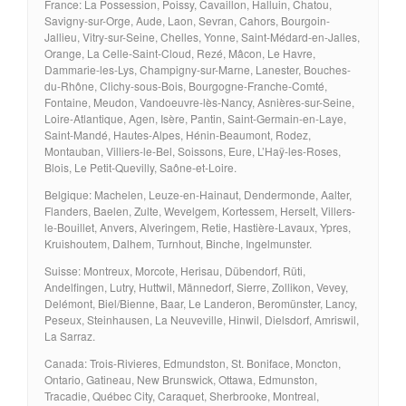
France: La Possession, Poissy, Cavaillon, Halluin, Chatou,
Savigny-sur-Orge, Aude, Laon, Sevran, Cahors, Bourgoin-
Jallieu, Vitry-sur-Seine, Chelles, Yonne, Saint-Médard-en-Jalles,
Orange, La Celle-Saint-Cloud, Rezé, Mâcon, Le Havre,
Dammarie-les-Lys, Champigny-sur-Marne, Lanester, Bouches-
du-Rhône, Clichy-sous-Bois, Bourgogne-Franche-Comté,
Fontaine, Meudon, Vandoeuvre-lès-Nancy, Asnières-sur-Seine,
Loire-Atlantique, Agen, Isère, Pantin, Saint-Germain-en-Laye,
Saint-Mandé, Hautes-Alpes, Hénin-Beaumont, Rodez,
Montauban, Villiers-le-Bel, Soissons, Eure, L’Haÿ-les-Roses,
Blois, Le Petit-Quevilly, Saône-et-Loire.
Belgique: Machelen, Leuze-en-Hainaut, Dendermonde, Aalter,
Flanders, Baelen, Zulte, Wevelgem, Kortessem, Herselt, Villers-
le-Bouillet, Anvers, Alveringem, Retie, Hastière-Lavaux, Ypres,
Kruishoutem, Dalhem, Turnhout, Binche, Ingelmunster.
Suisse: Montreux, Morcote, Herisau, Dübendorf, Rüti,
Andelfingen, Lutry, Huttwil, Männedorf, Sierre, Zollikon, Vevey,
Delémont, Biel/Bienne, Baar, Le Landeron, Beromünster, Lancy,
Peseux, Steinhausen, La Neuveville, Hinwil, Dielsdorf, Amriswil,
La Sarraz.
Canada: Trois-Rivieres, Edmundston, St. Boniface, Moncton,
Ontario, Gatineau, New Brunswick, Ottawa, Edmunston,
Tracadie, Québec City, Caraquet, Sherbrooke, Montreal,