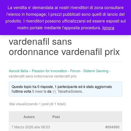
La vendita e' demandata ai nostri rivenditori di zona consultare
T
l'elenco in homepage; I prezzi pubblicati sono quelli di lancio del
o
prodotto. I rivenditori possono ufficializzarsi ed essere esposti sul
g
nostro portale mediante l'apposita procedura.
Ignora
g
l
vardenafil sans
e
ordonnance vardenafil prix
n
a
v
i
Asrock Italia – Passion for innovation
›
Forum
›
Sistemi Gaming
›
g
vardenafil sans ordonnance vardenafil prix
a
Questo topic ha 0 risposte, 1 partecipante ed è stato aggiornato
t
l'ultima volta
5 mesi fa
da
TabathaSickels
.
i
o
Stai visualizzando 1 post (di 1 totali)
n
Autore
Post
7 Marzo 2026 alle 08:53
#694990