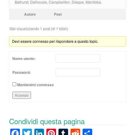
Bathurst, Dalhousie, Campbellton, Dieppe, Manitoba.
Autore
Post
Stai visualizzando 1 post (di 1 totali)
Devi essere connesso per rispondere a questo topic.
Nome utente:
Password:
Mantienimi connesso
Accesso
Condividi questa pagina
F
T
Li
Pi
T
R
C