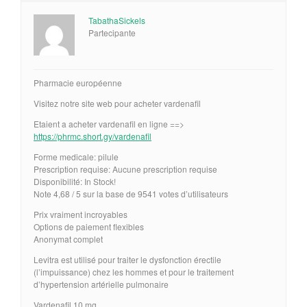
TabathaSickels
Partecipante
Pharmacie européenne
Visitez notre site web pour acheter vardenafil
Etaient a acheter vardenafil en ligne ==>
https://phrmc.short.gy/vardenafil
Forme medicale: pilule
Prescription requise: Aucune prescription requise
Disponibilité: In Stock!
Note 4,68 / 5 sur la base de 9541 votes d’utilisateurs
Prix vraiment incroyables
Options de paiement flexibles
Anonymat complet
Levitra est utilisé pour traiter le dysfonction érectile
(l’impuissance) chez les hommes et pour le traitement
d’hypertension artérielle pulmonaire
Vardenafil 10 mg