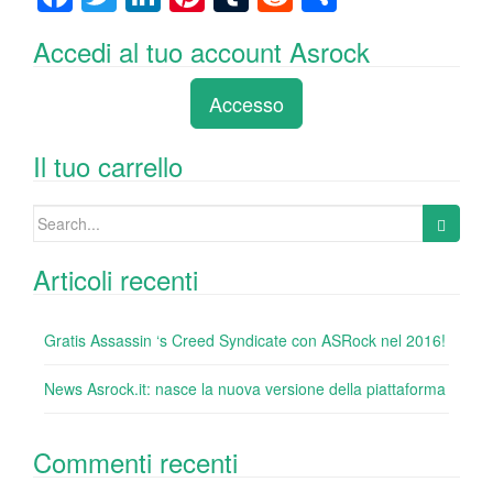
a
wi
n
nt
u
e
o
Accedi al tuo account Asrock
c
tt
k
er
m
d
n
e
er
e
e
bl
di
di
Accesso
b
dI
st
r
t
vi
o
n
di
Il tuo carrello
o
Search
k
for:
Articoli recenti
Gratis Assassin ‘s Creed Syndicate con ASRock nel 2016!
News Asrock.it: nasce la nuova versione della piattaforma
Commenti recenti