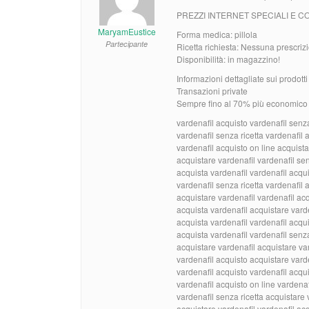
PREZZI INTERNET SPECIALI E 
MaryamEustice
Forma medica: pillola
Partecipante
Ricetta richiesta: Nessuna prescrizi
Disponibilità: in magazzino!
Informazioni dettagliate sui prodott
Transazioni private
Sempre fino al 70% più economico d
vardenafil acquisto vardenafil senza
vardenafil senza ricetta vardenafil 
vardenafil acquisto on line acquista
acquistare vardenafil vardenafil sen
acquista vardenafil vardenafil acqui
vardenafil senza ricetta vardenafil 
acquistare vardenafil vardenafil acq
acquista vardenafil acquistare vard
acquista vardenafil vardenafil acqu
acquista vardenafil vardenafil senza
acquistare vardenafil acquistare va
vardenafil acquisto acquistare vard
vardenafil acquisto vardenafil acqui
vardenafil acquisto on line vardenaf
vardenafil senza ricetta acquistare 
acquistare vardenafil vardenafil ac