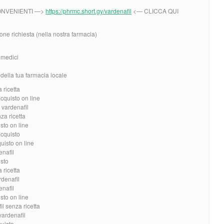
CONVENIENTI —>
https://phrmc.short.gy/vardenafil
<— CLICCA QUI
one richiesta (nella nostra farmacia)
i medici
ella tua farmacia locale
 ricetta
acquisto on line
 vardenafil
za ricetta
sto on line
acquisto
uisto on line
enafil
isto
 ricetta
rdenafil
enafil
sto on line
il senza ricetta
vardenafil
quisto