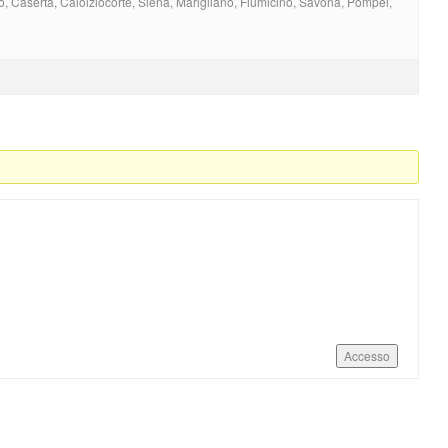
so, Caserta, Calolziocorte, Siena, Marigliano, Fiumicino, Savona, Pompei,
Accesso