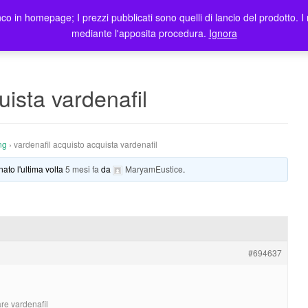
co in homepage; I prezzi pubblicati sono quelli di lancio del prodotto. I 
me
Prodotti
Blog
Registrazione Utenti
Elenco rivendit
mediante l'apposita procedura.
Ignora
uista vardenafil
ng
›
vardenafil acquisto acquista vardenafil
nato l'ultima volta
5 mesi fa
da
MaryamEustice
.
#694637
are vardenafil