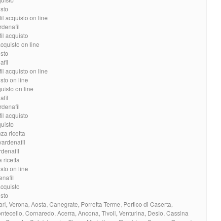
isto
il acquisto on line
rdenafil
il acquisto
acquisto on line
isto
afil
il acquisto on line
sto on line
uisto on line
afil
rdenafil
il acquisto
quisto
za ricetta
vardenafil
rdenafil
 ricetta
sto on line
enafil
acquisto
isto
Bari, Verona, Aosta, Canegrate, Porretta Terme, Portico di Caserta,
tecelio, Cornaredo, Acerra, Ancona, Tivoli, Venturina, Desio, Cassina