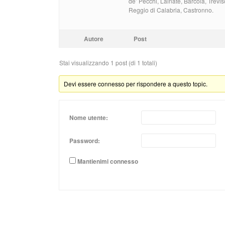
de’ Pecchi, Lainate, Bárcola, Trevi
Reggio di Calabria, Castronno.
Autore
Post
Stai visualizzando 1 post (di 1 totali)
Devi essere connesso per rispondere a questo topic.
Nome utente:
Password:
Mantienimi connesso