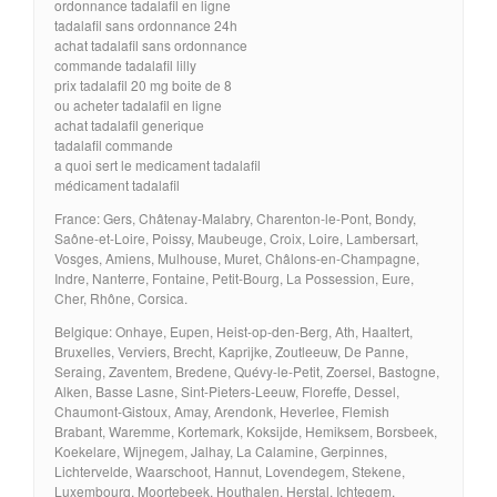
ordonnance tadalafil en ligne
tadalafil sans ordonnance 24h
achat tadalafil sans ordonnance
commande tadalafil lilly
prix tadalafil 20 mg boite de 8
ou acheter tadalafil en ligne
achat tadalafil generique
tadalafil commande
a quoi sert le medicament tadalafil
médicament tadalafil
France: Gers, Châtenay-Malabry, Charenton-le-Pont, Bondy,
Saône-et-Loire, Poissy, Maubeuge, Croix, Loire, Lambersart,
Vosges, Amiens, Mulhouse, Muret, Châlons-en-Champagne,
Indre, Nanterre, Fontaine, Petit-Bourg, La Possession, Eure,
Cher, Rhône, Corsica.
Belgique: Onhaye, Eupen, Heist-op-den-Berg, Ath, Haaltert,
Bruxelles, Verviers, Brecht, Kaprijke, Zoutleeuw, De Panne,
Seraing, Zaventem, Bredene, Quévy-le-Petit, Zoersel, Bastogne,
Alken, Basse Lasne, Sint-Pieters-Leeuw, Floreffe, Dessel,
Chaumont-Gistoux, Amay, Arendonk, Heverlee, Flemish
Brabant, Waremme, Kortemark, Koksijde, Hemiksem, Borsbeek,
Koekelare, Wijnegem, Jalhay, La Calamine, Gerpinnes,
Lichtervelde, Waarschoot, Hannut, Lovendegem, Stekene,
Luxembourg, Moortebeek, Houthalen, Herstal, Ichtegem,