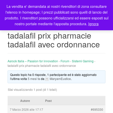
La vendita e' demandata ai nostri rivenditori di zona consultare
T
l'elenco in homepage; I prezzi pubblicati sono quelli di lancio del
o
prodotto. I rivenditori possono ufficializzarsi ed essere esposti sul
g
nostro portale mediante l'apposita procedura.
Ignora
g
l
tadalafil prix pharmacie
e
tadalafil avec ordonnance
n
a
v
i
Asrock Italia – Passion for innovation
›
Forum
›
Sistemi Gaming
›
g
tadalafil prix pharmacie tadalafil avec ordonnance
a
Questo topic ha 0 risposte, 1 partecipante ed è stato aggiornato
t
l'ultima volta
5 mesi fa
da
MaryamEustice
.
i
o
Stai visualizzando 1 post (di 1 totali)
n
Autore
Post
7 Marzo 2026 alle 17:17
#695330