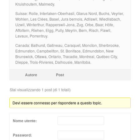
Kruishoutem, Malmedy.
Suisse: Rolle, Interlaken-Oberhasli, Glarus Nord, Buchs, Veyrier,
Wohlen, Les Clées, Basel, Jura bernois, Adliswil, Wiedlisbach,
Uzwil, Winterthur, Rapperswil-Jona, Zug, Orbe, Baar, Höfe,
Affoltern, Riehen, Elgg, Pully, Meyrin, Bern, Risch, Flawil,
Lavaux, Porrentruy.
Canada: Bathurst, Gatineau, Caraquet, Moncton, Sherbrooke,
Edmunston, Campbellton, St. Boniface, Edmundston, New
Brunswick, Ottawa, Ontario, Tracadie, Montreal, Québec City,
Dieppe, Trois-Rivieres, Dalhousie, Manitoba.
Autore
Post
Stai visualizzando 1 post (di 1 totali)
Devi essere connesso per rispondere a questo topic.
Nome utente:
Password: