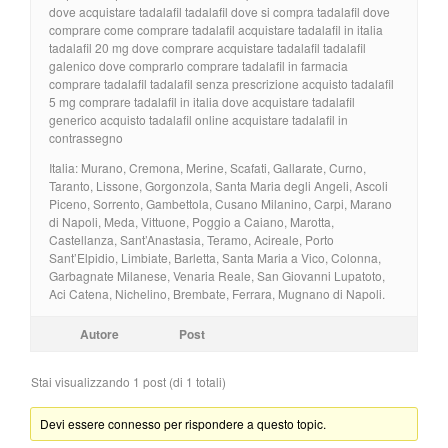
dove acquistare tadalafil tadalafil dove si compra tadalafil dove
comprare come comprare tadalafil acquistare tadalafil in italia
tadalafil 20 mg dove comprare acquistare tadalafil tadalafil
galenico dove comprarlo comprare tadalafil in farmacia
comprare tadalafil tadalafil senza prescrizione acquisto tadalafil
5 mg comprare tadalafil in italia dove acquistare tadalafil
generico acquisto tadalafil online acquistare tadalafil in
contrassegno
Italia: Murano, Cremona, Merine, Scafati, Gallarate, Curno,
Taranto, Lissone, Gorgonzola, Santa Maria degli Angeli, Ascoli
Piceno, Sorrento, Gambettola, Cusano Milanino, Carpi, Marano
di Napoli, Meda, Vittuone, Poggio a Caiano, Marotta,
Castellanza, Sant’Anastasia, Teramo, Acireale, Porto
Sant’Elpidio, Limbiate, Barletta, Santa Maria a Vico, Colonna,
Garbagnate Milanese, Venaria Reale, San Giovanni Lupatoto,
Aci Catena, Nichelino, Brembate, Ferrara, Mugnano di Napoli.
Autore
Post
Stai visualizzando 1 post (di 1 totali)
Devi essere connesso per rispondere a questo topic.