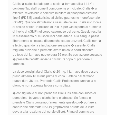
Cialis � stato studiato per la societ� farmaceutica LILLY e
contiene Tadalafil come il componente principale. Cialis � un
effettivo, reversibile e selettivo inibitore di phosphodiesterasa
tipo 5 (PDE 5) caratteristico al ciclico guanosino monofosphato
(cGMP). Quando stimulazione sessuale causa un rilascio locale
di ossido nitrico, inibizione di PDE 5 per Cialis porta al aumento
di livello di cGMP nel corpo cavernoso del pene. Questo resulta
in rilassamento di muscoli lisci delle arterie, e la sangue passa
liberamente al tessuto di pene che causa erezioni. Cialis non �
effettivo quando la stimolazione sessuale � assente. Cialis
migliora erezione e permette avere un coito soddisfacente.
L’effetto del farmaco nuovo dura 36 ore. Se eccitazione sessuale
� presente l’effetto avviene 16 minuti dopo di prendere il
farmaco.
La dose consigliata di Cialis � 20 mg. Il farmaco deve essere
preso almeno 16 minuti prima di coito. L’effetto del farmaco
nuovo dura 36 ore. Prendete Cialis Professional una volta al
giorno e non superate la dose consigliata.
� consigliabile di non prendere Cialis insieme con succo di
pompelmo, bevande alcoholiche e tabacco. Se fumate e
prendete Cialis contemporaneamente questo pu� portare a
condizione chiamata NAION (improvvisa perdita de la vista
dovuta alla reazione del nervio ottico). Prima di cominciare