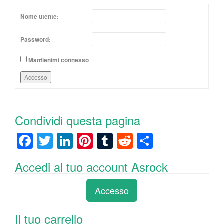
Nome utente:
Password:
Mantienimi connesso
Accesso
Condividi questa pagina
F
T
Li
Pi
T
R
C
a
wi
n
nt
u
e
o
Accedi al tuo account Asrock
c
tt
k
er
m
d
n
e
er
e
e
bl
di
di
Accesso
b
dI
st
r
t
vi
o
n
di
Il tuo carrello