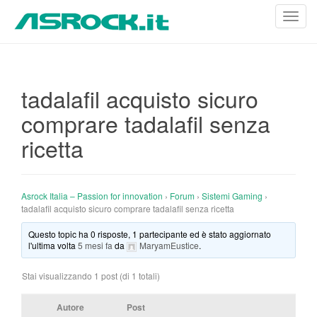
T
o
g
g
l
tadalafil acquisto sicuro
e
comprare tadalafil senza
n
a
ricetta
v
i
g
Asrock Italia – Passion for innovation
›
Forum
›
Sistemi Gaming
›
a
tadalafil acquisto sicuro comprare tadalafil senza ricetta
t
i
Questo topic ha 0 risposte, 1 partecipante ed è stato aggiornato
l'ultima volta
5 mesi fa
da
MaryamEustice
.
o
n
Stai visualizzando 1 post (di 1 totali)
Autore
Post