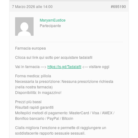
7 Marzo 2026 alle 14:00
#695190
MaryamEustice
Partecipante
Farmacia europea
Clicca sul link qui sotto per acquistare tadalafil
Vai in farmacia —>
https://is.gd/Tadalafil
<— visitare oggi
Forma medica: pillola
Necessaria la prescrizione: Nessuna prescrizione richiesta
(nella nostra farmacia)
Disponibilità: In magazzino!
Prezzi più bassi
Risultati rapidi garantiti
Molteplici metodi di pagamento: MasterCard / Visa / AMEX /
Bonifico bancario / PayPal / Bitcoin
Cialis migliora l’erezione e permette di raggiungere un
soddisfacente rapporto sessuale sessuali.