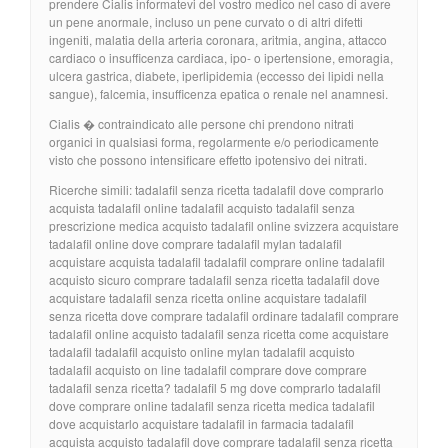
prendere Cialis informatevi del vostro medico nel caso di avere
un pene anormale, incluso un pene curvato o di altri difetti
ingeniti, malatia della arteria coronara, aritmia, angina, attacco
cardiaco o insufficenza cardiaca, ipo- o ipertensione, emoragia,
ulcera gastrica, diabete, iperlipidemia (eccesso dei lipidi nella
sangue), falcemia, insufficenza epatica o renale nel anamnesi.
Cialis � contraindicato alle persone chi prendono nitrati
organici in qualsiasi forma, regolarmente e/o periodicamente
visto che possono intensificare effetto ipotensivo dei nitrati.
Ricerche simili: tadalafil senza ricetta tadalafil dove comprarlo
acquista tadalafil online tadalafil acquisto tadalafil senza
prescrizione medica acquisto tadalafil online svizzera acquistare
tadalafil online dove comprare tadalafil mylan tadalafil
acquistare acquista tadalafil tadalafil comprare online tadalafil
acquisto sicuro comprare tadalafil senza ricetta tadalafil dove
acquistare tadalafil senza ricetta online acquistare tadalafil
senza ricetta dove comprare tadalafil ordinare tadalafil comprare
tadalafil online acquisto tadalafil senza ricetta come acquistare
tadalafil tadalafil acquisto online mylan tadalafil acquisto
tadalafil acquisto on line tadalafil comprare dove comprare
tadalafil senza ricetta? tadalafil 5 mg dove comprarlo tadalafil
dove comprare online tadalafil senza ricetta medica tadalafil
dove acquistarlo acquistare tadalafil in farmacia tadalafil
acquista acquisto tadalafil dove comprare tadalafil senza ricetta