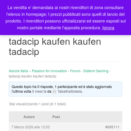
La vendita e' demandata ai nostri rivenditori di zona consultare
T
l'elenco in homepage; I prezzi pubblicati sono quelli di lancio del
o
prodotto. I rivenditori possono ufficializzarsi ed essere esposti sul
g
nostro portale mediante l'apposita procedura.
Ignora
g
l
tadacip kaufen kaufen
e
tadacip
n
a
v
i
Asrock Italia – Passion for innovation
›
Forum
›
Sistemi Gaming
›
g
tadacip kaufen kaufen tadacip
a
Questo topic ha 0 risposte, 1 partecipante ed è stato aggiornato
t
l'ultima volta
5 mesi fa
da
TabathaSickels
.
i
o
Stai visualizzando 1 post (di 1 totali)
n
Autore
Post
7 Marzo 2026 alle 12:02
#695111