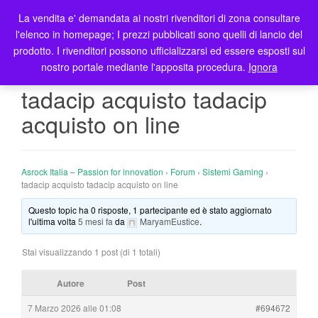
La vendita e' demandata ai nostri rivenditori di zona consultare
T
l'elenco in homepage; I prezzi pubblicati sono quelli di lancio del
o
prodotto. I rivenditori possono ufficializzarsi ed essere esposti sul
g
nostro portale mediante l'apposita procedura.
Ignora
g
l
tadacip acquisto tadacip
e
acquisto on line
n
a
v
i
Asrock Italia – Passion for innovation
›
Forum
›
Sistemi Gaming
›
g
tadacip acquisto tadacip acquisto on line
a
Questo topic ha 0 risposte, 1 partecipante ed è stato aggiornato
t
l'ultima volta
5 mesi fa
da
MaryamEustice
.
i
o
Stai visualizzando 1 post (di 1 totali)
n
Autore
Post
7 Marzo 2026 alle 01:08
#694672