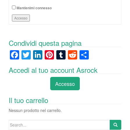
Mantienimi connesso
Accesso
Condividi questa pagina
F
T
Li
Pi
T
R
C
a
wi
n
nt
u
e
o
Accedi al tuo account Asrock
c
tt
k
er
m
d
n
e
er
e
e
bl
di
di
Accesso
b
dI
st
r
t
vi
o
n
di
Il tuo carrello
o
Nessun prodotto nel carrello.
k
Search
for: