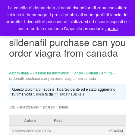
La vendita e' demandata ai nostri rivenditori di zona consultare
T
l'elenco in homepage; I prezzi pubblicati sono quelli di lancio del
o
prodotto. I rivenditori possono ufficializzarsi ed essere esposti sul
g
nostro portale mediante l'apposita procedura.
Ignora
g
l
sildenafil purchase can you
e
order viagra from canada
n
a
v
i
Asrock Italia – Passion for innovation
›
Forum
›
Sistemi Gaming
›
g
sildenafil purchase can you order viagra from canada
a
Questo topic ha 0 risposte, 1 partecipante ed è stato aggiornato
t
l'ultima volta
5 mesi fa
da
TabathaSickels
.
i
o
Stai visualizzando 1 post (di 1 totali)
n
Autore
Post
6 Marzo 2026 alle 21:54
#694534