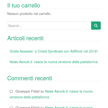
o
n
di
Il tuo carrello
o
Nessun prodotto nel carrello.
k
Search
for:
Articoli recenti
Gratis Assassin ‘s Creed Syndicate con ASRock nel 2016!
News Asrock.it: nasce la nuova versione della piattaforma
Commenti recenti
Giuseppe Fidati
su
News Asrock.it: nasce la nuova
versione della piattaforma
Giuseppe Fidati
su
News Asrock.it: nasce la nuova