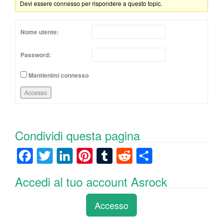
Devi essere connesso per rispondere a questo topic.
Nome utente:
Password:
Mantienimi connesso
Accesso
Condividi questa pagina
F
T
Li
Pi
T
R
C
a
wi
n
nt
u
e
o
Accedi al tuo account Asrock
c
tt
k
er
m
d
n
e
er
e
e
bl
di
di
Accesso
b
dI
st
r
t
vi