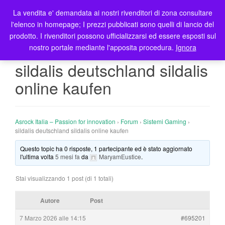
La vendita e' demandata ai nostri rivenditori di zona consultare
T
l'elenco in homepage; I prezzi pubblicati sono quelli di lancio del
o
prodotto. I rivenditori possono ufficializzarsi ed essere esposti sul
g
nostro portale mediante l'apposita procedura.
Ignora
g
l
sildalis deutschland sildalis
e
online kaufen
n
a
v
i
Asrock Italia – Passion for innovation
›
Forum
›
Sistemi Gaming
›
g
sildalis deutschland sildalis online kaufen
a
Questo topic ha 0 risposte, 1 partecipante ed è stato aggiornato
t
l'ultima volta
5 mesi fa
da
MaryamEustice
.
i
o
Stai visualizzando 1 post (di 1 totali)
n
Autore
Post
7 Marzo 2026 alle 14:15
#695201