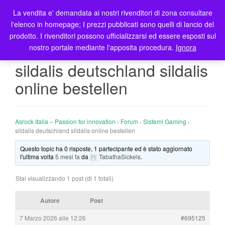
La vendita e' demandata ai nostri rivenditori di zona consultare
T
l'elenco in homepage; I prezzi pubblicati sono quelli di lancio del
o
prodotto. I rivenditori possono ufficializzarsi ed essere esposti sul
g
nostro portale mediante l'apposita procedura.
Ignora
g
l
sildalis deutschland sildalis
e
online bestellen
n
a
v
i
Asrock Italia – Passion for innovation
›
Forum
›
Sistemi Gaming
›
g
sildalis deutschland sildalis online bestellen
a
Questo topic ha 0 risposte, 1 partecipante ed è stato aggiornato
t
l'ultima volta
5 mesi fa
da
TabathaSickels
.
i
o
Stai visualizzando 1 post (di 1 totali)
n
Autore
Post
7 Marzo 2026 alle 12:26
#695125