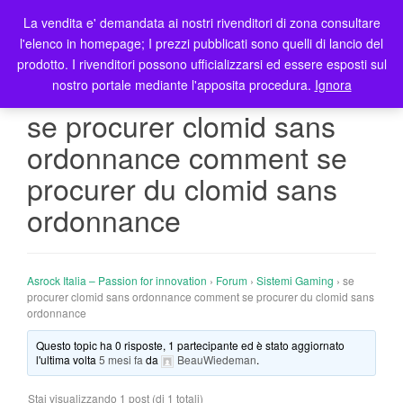
La vendita e' demandata ai nostri rivenditori di zona consultare
T
l'elenco in homepage; I prezzi pubblicati sono quelli di lancio del
o
prodotto. I rivenditori possono ufficializzarsi ed essere esposti sul
g
nostro portale mediante l'apposita procedura.
Ignora
g
l
se procurer clomid sans
e
ordonnance comment se
n
a
procurer du clomid sans
v
ordonnance
i
g
a
t
Asrock Italia – Passion for innovation
›
Forum
›
Sistemi Gaming
›
se
i
procurer clomid sans ordonnance comment se procurer du clomid sans
o
ordonnance
n
Questo topic ha 0 risposte, 1 partecipante ed è stato aggiornato
l'ultima volta
5 mesi fa
da
BeauWiedeman
.
Stai visualizzando 1 post (di 1 totali)