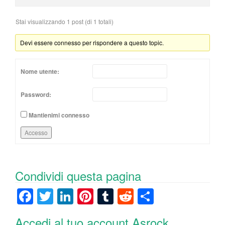
Stai visualizzando 1 post (di 1 totali)
Devi essere connesso per rispondere a questo topic.
Nome utente:
Password:
Mantienimi connesso
Accesso
Condividi questa pagina
F
T
Li
Pi
T
R
C
a
wi
n
nt
u
e
o
Accedi al tuo account Asrock