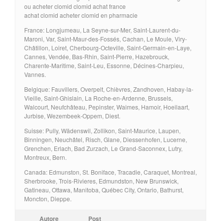
ou acheter clomid clomid achat france
achat clomid acheter clomid en pharmacie
France: Longjumeau, La Seyne-sur-Mer, Saint-Laurent-du-
Maroni, Var, Saint-Maur-des-Fossés, Cachan, Le Moule, Viry-
Châtillon, Loiret, Cherbourg-Octeville, Saint-Germain-en-Laye,
Cannes, Vendée, Bas-Rhin, Saint-Pierre, Hazebrouck,
Charente-Maritime, Saint-Leu, Essonne, Décines-Charpieu,
Vannes.
Belgique: Fauvillers, Overpelt, Chièvres, Zandhoven, Habay-la-
Vieille, Saint-Ghislain, La Roche-en-Ardenne, Brussels,
Walcourt, Neufchâteau, Pepinster, Waimes, Hamoir, Hoeilaart,
Jurbise, Wezembeek-Oppem, Diest.
Suisse: Pully, Wädenswil, Zollikon, Saint-Maurice, Laupen,
Binningen, Neuchâtel, Risch, Glane, Diessenhofen, Lucerne,
Grenchen, Erlach, Bad Zurzach, Le Grand-Saconnex, Lutry,
Montreux, Bern.
Canada: Edmunston, St. Boniface, Tracadie, Caraquet, Montreal,
Sherbrooke, Trois-Rivieres, Edmundston, New Brunswick,
Gatineau, Ottawa, Manitoba, Québec City, Ontario, Bathurst,
Moncton, Dieppe.
Autore
Post