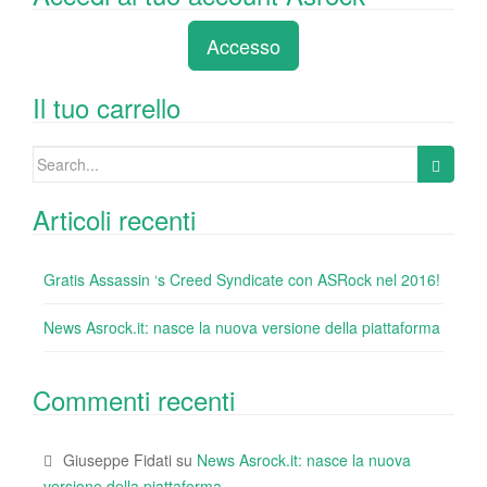
c
tt
k
er
m
d
n
e
er
e
e
bl
di
di
Accesso
b
dI
st
r
t
vi
o
n
di
Il tuo carrello
o
Search
k
for:
Articoli recenti
Gratis Assassin ‘s Creed Syndicate con ASRock nel 2016!
News Asrock.it: nasce la nuova versione della piattaforma
Commenti recenti
Giuseppe Fidati
su
News Asrock.it: nasce la nuova
versione della piattaforma