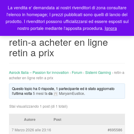
La vendita e' demandata ai nostri rivenditori di zona consultare
T
l'elenco in homepage; I prezzi pubblicati sono quelli di lancio del
o
prodotto. I rivenditori possono ufficializzarsi ed essere esposti sul
g
nostro portale mediante l'apposita procedura.
Ignora
g
l
retin-a acheter en ligne
e
retin a prix
n
a
v
i
Asrock Italia – Passion for innovation
›
Forum
›
Sistemi Gaming
›
retin-a
g
acheter en ligne retin a prix
a
Questo topic ha 0 risposte, 1 partecipante ed è stato aggiornato
t
l'ultima volta
5 mesi fa
da
MaryamEustice
.
i
o
Stai visualizzando 1 post (di 1 totali)
n
Autore
Post
7 Marzo 2026 alle 23:16
#695586