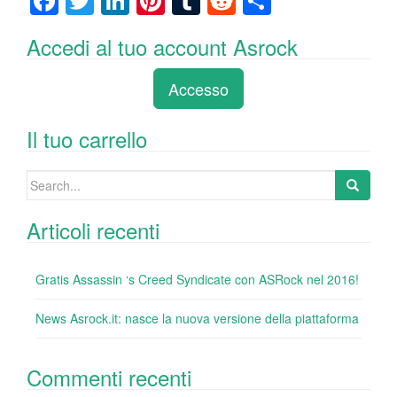
F
T
Li
Pi
T
R
C
a
wi
n
nt
u
e
o
Accedi al tuo account Asrock
c
tt
k
er
m
d
n
e
er
e
e
bl
di
di
Accesso
b
dI
st
r
t
vi
o
n
di
Il tuo carrello
o
Search
k
for:
Articoli recenti
Gratis Assassin ‘s Creed Syndicate con ASRock nel 2016!
News Asrock.it: nasce la nuova versione della piattaforma
Commenti recenti