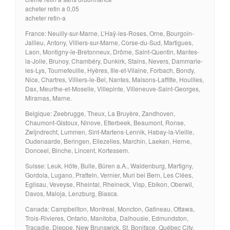
acheter retin a 0,05
acheter retin-a
France: Neuilly-sur-Marne, L’Haÿ-les-Roses, Orne, Bourgoin-
Jallieu, Antony, Villiers-sur-Marne, Corse-du-Sud, Martigues,
Laon, Montigny-le-Bretonneux, Drôme, Saint-Quentin, Mantes-
la-Jolie, Brunoy, Chambéry, Dunkirk, Stains, Nevers, Dammarie-
les-Lys, Tournefeuille, Hyères, Ille-et-Vilaine, Forbach, Bondy,
Nice, Chartres, Villiers-le-Bel, Nantes, Maisons-Laffitte, Houilles,
Dax, Meurthe-et-Moselle, Villepinte, Villeneuve-Saint-Georges,
Miramas, Marne.
Belgique: Zeebrugge, Theux, La Bruyère, Zandhoven,
Chaumont-Gistoux, Ninove, Etterbeek, Beaumont, Ronse,
Zwijndrecht, Lummen, Sint-Martens-Lennik, Habay-la-Vieille,
Oudenaarde, Beringen, Ellezelles, Marchin, Laeken, Herne,
Donceel, Binche, Lincent, Kortessem.
Suisse: Leuk, Höfe, Bulle, Büren a.A., Waldenburg, Martigny,
Gordola, Lugano, Pratteln, Vernier, Muri bei Bern, Les Clées,
Eglisau, Veveyse, Rheintal, Rheineck, Visp, Ebikon, Oberwil,
Davos, Maloja, Lenzburg, Biasca.
Canada: Campbellton, Montreal, Moncton, Gatineau, Ottawa,
Trois-Rivieres, Ontario, Manitoba, Dalhousie, Edmundston,
Tracadie, Dieppe, New Brunswick, St. Boniface, Québec City,