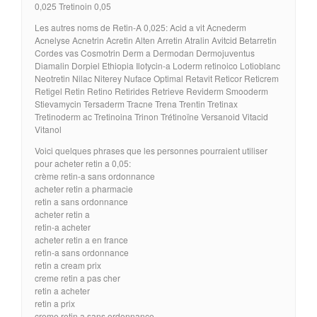
0,025 Tretinoin 0,05
Les autres noms de Retin-A 0,025: Acid a vit Acnederm
Acnelyse Acnetrin Acretin Alten Arretin Atralin Avitcid Betarretin
Cordes vas Cosmotrin Derm a Dermodan Dermojuventus
Diamalin Dorpiel Ethiopia Ilotycin-a Loderm retinoico Lotioblanc
Neotretin Nilac Niterey Nuface Optimal Retavit Reticor Reticrem
Retigel Retin Retino Retirides Retrieve Reviderm Smooderm
Stievamycin Tersaderm Tracne Trena Trentin Tretinax
Tretinoderm ac Tretinoina Trinon Trétinoïne Versanoid Vitacid
Vitanol
Voici quelques phrases que les personnes pourraient utiliser
pour acheter retin a 0,05:
crème retin-a sans ordonnance
acheter retin a pharmacie
retin a sans ordonnance
acheter retin a
retin-a acheter
acheter retin a en france
retin-a sans ordonnance
retin a cream prix
creme retin a pas cher
retin a acheter
retin a prix
creme retin a sans ordonnance