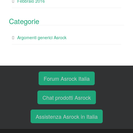
Febbraio 2016
Categorie
Argomenti generici Asrock
Forum Asrock Italia
Chat prodotti Asrock
Assistenza Asrock in Italia