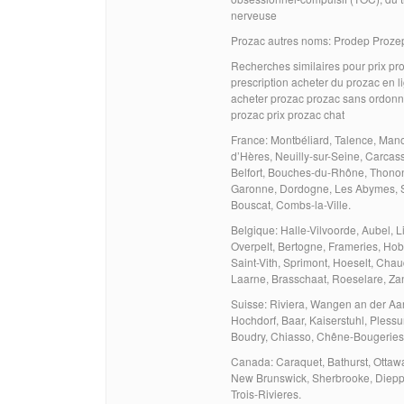
nerveuse
Prozac autres noms: Prodep Proze
Recherches similaires pour prix p
prescription acheter du prozac en 
acheter prozac prozac sans ordonna
prozac prix prozac chat
France: Montbéliard, Talence, Manos
d’Hères, Neuilly-sur-Seine, Carca
Belfort, Bouches-du-Rhône, Thonon
Garonne, Dordogne, Les Abymes, Str
Bouscat, Combs-la-Ville.
Belgique: Halle-Vilvoorde, Aubel, L
Overpelt, Bertogne, Frameries, Hob
Saint-Vith, Sprimont, Hoeselt, Ch
Laarne, Brasschaat, Roeselare, Za
Suisse: Riviera, Wangen an der Aar
Hochdorf, Baar, Kaiserstuhl, Plessu
Boudry, Chiasso, Chêne-Bougeries, 
Canada: Caraquet, Bathurst, Ottaw
New Brunswick, Sherbrooke, Dieppe,
Trois-Rivieres.