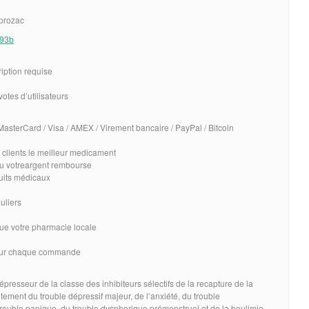
 prozac
393b
iption requise
otes d’utilisateurs
asterCard / Visa / AMEX / Virement bancaire / PayPal / Bitcoin
 clients le meilleur medicament
 ou votreargent rembourse
duits médicaux
uliers
ue votre pharmacie locale
 sur chaque commande
resseur de la classe des inhibiteurs sélectifs de la recapture de la
aitement du trouble dépressif majeur, de l’anxiété, du trouble
rouble panique, du trouble dysphorique prémenstruel et de la boulimie