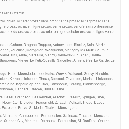
p Olena Oxactin
rozac chien: acheter prozac sans ordonnance prozac achat prozac sans
ligne prozac achat en ligne prozac vente prozac vendre sans ordonnance
ce prix du prozac prozac acheter en ligne acheter prozac en ligne vente
que, Cahors, Blagnac, Trappes, Aubervilliers, Biarritz, Saint-Martin-
ssonne, Vaucluse, Montgeron, Wasquehal, Montigny-lès-Metz, Saumur,
-les-Bains, Aude, Marseille, Nancy, Corse-du-Sud, Agen, Haute-
asbourg, Nièvre, Le Petit-Quevilly, Sarcelles, Armentières, La Garde, Le
iege, Halle, Moorslede, Liedekerke, Wervik, Walcourt, Gouvy, Nandrin,
oken, Kinrooi, Holsbeek, Theux, Donceel, Zaventem, Mortsel, Linkebeek,
audfontaine, Kapelle-op-den-Bos, Ganshoren, Seraing, Blankenberge,
ndhoven, Flanders, Raeren, Basse Lasne.
e, Basel, Grandson, Bassersdorf, Allschwil, Peseux, Splügen, Sion,
r, Neuchâtel, Dielsdorf, Frauenfeld, Zurzach, Adliswil, Nidau, Davos,
Ecublens, Broye, St. Moritz, Thalwil, Münsingen.
a, Manitoba, Campbellton, Edmundston, Gatineau, Tracadie, Moncton,
 Québec City, Montreal, Dalhousie, Edmunston, St. Boniface, Ontario,