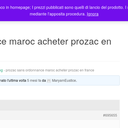
co in homepage; I prezzi pubblicati sono quelli di lancio del prodotto. I 
me
Prodotti
Blog
Registrazione Utenti
Elenco rivendit
mediante l'apposita procedura.
Ignora
e maroc acheter prozac en
ng
›
prozac sans ordonnance maroc acheter prozac en france
nato l'ultima volta
5 mesi fa
da
MaryamEustice
.
#695655