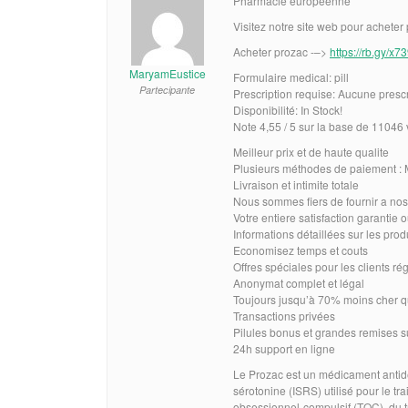
Pharmacie européenne
Visitez notre site web pour acheter
Acheter prozac -–>
https://rb.gy/x7
MaryamEustice
Formulaire medical: pill
Partecipante
Prescription requise: Aucune prescr
Disponibilité: In Stock!
Note 4,55 / 5 sur la base de 11046 v
Meilleur prix et de haute qualite
Plusieurs méthodes de paiement : M
Livraison et intimite totale
Nous sommes fiers de fournir a nos
Votre entiere satisfaction garantie
Informations détaillées sur les pro
Economisez temps et couts
Offres spéciales pour les clients rég
Anonymat complet et légal
Toujours jusqu’à 70% moins cher q
Transactions privées
Pilules bonus et grandes remises
24h support en ligne
Le Prozac est un médicament antidép
sérotonine (ISRS) utilisé pour le tr
obsessionnel-compulsif (TOC), du t