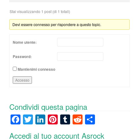
Stai visualizzando 1 post (di 1 totali)
Devi essere connesso per rispondere a questo topic.
Nome utente:
Password:
Mantienimi connesso
Accesso
Condividi questa pagina
F
T
Li
Pi
T
R
C
a
wi
n
nt
u
e
o
Accedi al tuo account Asrock