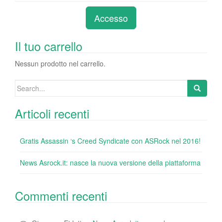
c
tt
k
er
m
d
n
e
er
e
e
bl
di
di
Accesso
b
dI
st
r
t
vi
o
n
di
Il tuo carrello
o
Nessun prodotto nel carrello.
k
Search
for:
Articoli recenti
Gratis Assassin ‘s Creed Syndicate con ASRock nel 2016!
News Asrock.it: nasce la nuova versione della piattaforma
Commenti recenti