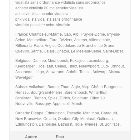
vidalista sans ordonnance vidalista sans ordonnance
acheter vidalista 20 mg acheter vidalista
achat vidalista acheter vidalista
prix vidalista vidalista sans ordonnance
vidalista pas cher achat vidalista
France: Champs-sur-Marne, Gap, Albi, Puy-de-Dôme, Ivry-sur-
Seine, Montbéliard, Eure, Béziers, Amiens, Villemomble,
Rillieux-la-Pape, Anglet, Coudekerque-Branche, Le Grand-
Quevilly, Sarthe, Calais, Chatou, Le Mée-sur-Seine, Saint-Dizier.
Belgique: Damme, Moortebeek, Koksijde, Luxembourg,
Keerbergen, Hoeilaart, Celles, Tinlot, Nieuwpoort, Oud-Turnhout,
Assenede, Liège, Antwerpen, Anhée, Temse, Antwerp, Aiseau,
Wevelgem.
Suisse: Volketswil, Baden, Thun, Aigle, Visp, Chêne-Bougeries,
Herisau, Bourg-Saint-Pierre, Spreitenbach, Winterthur,
Schlieren, Riehen, Spiez, Zürich, Solothurn, Olten, La
Neuveville, Bussigny, Appenzell, March.
Canada: Dieppe, Edmunston, Tracadie, Manitoba, Caraquet,
New Brunswick, Ontario, Québec City, Montreal, Gatineau,
Edmundston, Dalhousie, Bathurst, Trois-Rivieres, St. Boniface.
Autore
Post