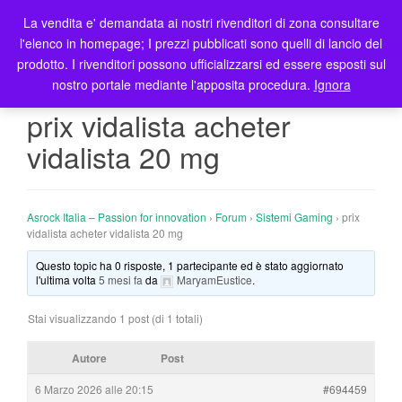
La vendita e' demandata ai nostri rivenditori di zona consultare
T
l'elenco in homepage; I prezzi pubblicati sono quelli di lancio del
o
prodotto. I rivenditori possono ufficializzarsi ed essere esposti sul
g
nostro portale mediante l'apposita procedura.
Ignora
g
l
prix vidalista acheter
e
vidalista 20 mg
n
a
v
i
Asrock Italia – Passion for innovation
›
Forum
›
Sistemi Gaming
›
prix
g
vidalista acheter vidalista 20 mg
a
Questo topic ha 0 risposte, 1 partecipante ed è stato aggiornato
t
l'ultima volta
5 mesi fa
da
MaryamEustice
.
i
o
Stai visualizzando 1 post (di 1 totali)
n
Autore
Post
6 Marzo 2026 alle 20:15
#694459