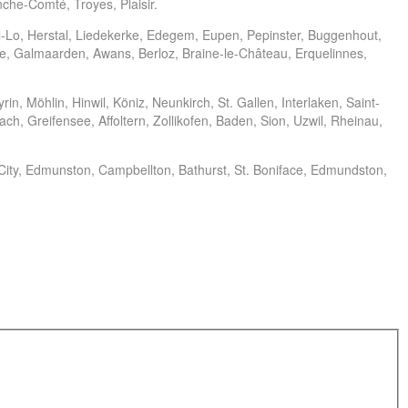
nche-Comté, Troyes, Plaisir.
o, Herstal, Liedekerke, Edegem, Eupen, Pepinster, Buggenhout,
ne, Galmaarden, Awans, Berloz, Braine-le-Château, Erquelinnes,
n, Möhlin, Hinwil, Köniz, Neunkirch, St. Gallen, Interlaken, Saint-
h, Greifensee, Affoltern, Zollikofen, Baden, Sion, Uzwil, Rheinau,
City, Edmunston, Campbellton, Bathurst, St. Boniface, Edmundston,