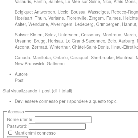
Vallauris, Pantin, Saintes, Le Mée-sur-Seine, Nice, Athis-Mons,
Belgique: Antwerpen, Uccle, Boussu, Wasseiges, Rebecq-Rogn
Hoeilaart, Thuin, Verlaine, Florenville, Zingem, Faimes, Helc
Aalter, Wenduine, Alveringem, Ledeberg, Grimbergen, Hannut, 
Suisse: Kloten, Spiez, Unterseen, Cossonay, Montreux, March, Ho
Ursanne, Brugg, Herisau, Le Grand-Saconnex, Belp, Aarburg, Rol
Ascona, Zermatt, Winterthur, Châtel-Saint-Denis, Illnau-Effreti
Canada: Manitoba, Ontario, Caraquet, Sherbrooke, Montreal, M
New Brunswick, Gatineau.
Autore
Post
Stai visualizzando 1 post (di 1 totali)
Devi essere connesso per rispondere a questo topic.
Accesso
Nome utente:
Password:
Mantienimi connesso