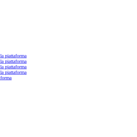
la piattaforma
la piattaforma
la piattaforma
la piattaforma
aforma