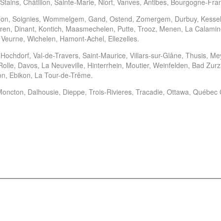
 Stains, Châtillon, Sainte-Marie, Niort, Vanves, Antibes, Bourgogne-Fra
on, Soignies, Wommelgem, Gand, Ostend, Zomergem, Durbuy, Kessel-L
hteren, Dinant, Kontich, Maasmechelen, Putte, Trooz, Menen, La Calami
Veurne, Wichelen, Hamont-Achel, Ellezelles.
chdorf, Val-de-Travers, Saint-Maurice, Villars-sur-Glâne, Thusis, Meyri
le, Davos, La Neuveville, Hinterrhein, Moutier, Weinfelden, Bad Zurzac
kon, Ebikon, La Tour-de-Trême.
oncton, Dalhousie, Dieppe, Trois-Rivieres, Tracadie, Ottawa, Québec 