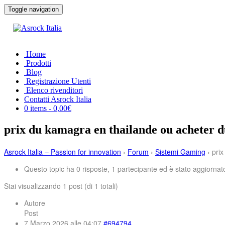
Toggle navigation
Home
Prodotti
Blog
Registrazione Utenti
Elenco rivenditori
Contatti Asrock Italia
0 items -
0,00
€
prix du kamagra en thailande ou acheter 
Asrock Italia – Passion for innovation
›
Forum
›
Sistemi Gaming
›
pri
Questo topic ha 0 risposte, 1 partecipante ed è stato aggiornato
Stai visualizzando 1 post (di 1 totali)
Autore
Post
7 Marzo 2026 alle 04:07
#694794