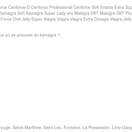
rce Cenforce-D Cenforce Professional Cenforce Soft Eriacta Extra 
 Kamagra Soft Kamagra Super Lady era Malegra DXT Malegra DXT Plu
P-Force Oral Jelly Super Viagra Viagra Viagra Extra Dosage Viagra Jelly
pour où se procurer du kamagra ?:
trouge, Seine-Maritime, Saint-Leu, Fontaine, La Possession, Livry-Ga