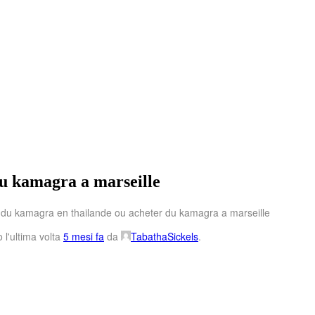
du kamagra a marseille
x du kamagra en thailande ou acheter du kamagra a marseille
 l'ultima volta
5 mesi fa
da
TabathaSickels
.