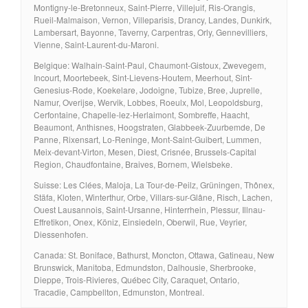
Montigny-le-Bretonneux, Saint-Pierre, Villejuif, Ris-Orangis,
Rueil-Malmaison, Vernon, Villeparisis, Drancy, Landes, Dunkirk,
Lambersart, Bayonne, Taverny, Carpentras, Orly, Gennevilliers,
Vienne, Saint-Laurent-du-Maroni.
Belgique: Walhain-Saint-Paul, Chaumont-Gistoux, Zwevegem,
Incourt, Moortebeek, Sint-Lievens-Houtem, Meerhout, Sint-
Genesius-Rode, Koekelare, Jodoigne, Tubize, Bree, Juprelle,
Namur, Overijse, Wervik, Lobbes, Roeulx, Mol, Leopoldsburg,
Cerfontaine, Chapelle-lez-Herlaimont, Sombreffe, Haacht,
Beaumont, Anthisnes, Hoogstraten, Glabbeek-Zuurbemde, De
Panne, Rixensart, Lo-Reninge, Mont-Saint-Guibert, Lummen,
Meix-devant-Virton, Mesen, Diest, Crisnée, Brussels-Capital
Region, Chaudfontaine, Braives, Bornem, Wielsbeke.
Suisse: Les Clées, Maloja, La Tour-de-Peilz, Grüningen, Thônex,
Stäfa, Kloten, Winterthur, Orbe, Villars-sur-Glâne, Risch, Lachen,
Ouest Lausannois, Saint-Ursanne, Hinterrhein, Plessur, Illnau-
Effretikon, Onex, Köniz, Einsiedeln, Oberwil, Rue, Veyrier,
Diessenhofen.
Canada: St. Boniface, Bathurst, Moncton, Ottawa, Gatineau, New
Brunswick, Manitoba, Edmundston, Dalhousie, Sherbrooke,
Dieppe, Trois-Rivieres, Québec City, Caraquet, Ontario,
Tracadie, Campbellton, Edmunston, Montreal.