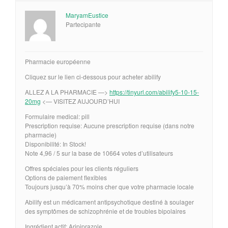
MaryamEustice
Partecipante
Pharmacie européenne
Cliquez sur le lien ci-dessous pour acheter abilify
ALLEZ A LA PHARMACIE —>
https://tinyurl.com/abilify5-10-15-
20mg
<— VISITEZ AUJOURD’HUI
Formulaire medical: pill
Prescription requise: Aucune prescription requise (dans notre
pharmacie)
Disponibilité: In Stock!
Note 4,96 / 5 sur la base de 10664 votes d’utilisateurs
Offres spéciales pour les clients réguliers
Options de paiement flexibles
Toujours jusqu’à 70% moins cher que votre pharmacie locale
Abilify est un médicament antipsychotique destiné à soulager
des symptômes de schizophrénie et de troubles bipolaires
Ingrédient actif: Aripiprazole