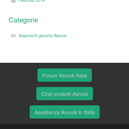
Febbraio 2016
Categorie
Argomenti generici Asrock
Forum Asrock Italia
Chat prodotti Asrock
Assistenza Asrock in Italia