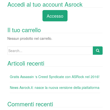
Accedi al tuo account Asrock
c
tt
k
er
m
d
n
e
er
e
e
bl
di
di
Accesso
b
dI
st
r
t
vi
o
n
di
Il tuo carrello
o
Nessun prodotto nel carrello.
k
Search
for:
Articoli recenti
Gratis Assassin ‘s Creed Syndicate con ASRock nel 2016!
News Asrock.it: nasce la nuova versione della piattaforma
Commenti recenti