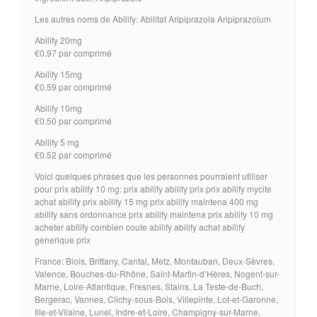
Les autres noms de Abilify: Abilitat Aripiprazola Aripiprazolum
Abilify 20mg
€0.97 par comprimé
Abilify 15mg
€0.59 par comprimé
Abilify 10mg
€0.50 par comprimé
Abilify 5 mg
€0.52 par comprimé
Voici quelques phrases que les personnes pourraient utiliser
pour prix abilify 10 mg: prix abilify abilify prix prix abilify mycite
achat abilify prix abilify 15 mg prix abilify maintena 400 mg
abilify sans ordonnance prix abilify maintena prix abilify 10 mg
acheter abilify combien coute abilify abilify achat abilify
generique prix
France: Blois, Brittany, Cantal, Metz, Montauban, Deux-Sèvres,
Valence, Bouches-du-Rhône, Saint-Martin-d’Hères, Nogent-sur-
Marne, Loire-Atlantique, Fresnes, Stains, La Teste-de-Buch,
Bergerac, Vannes, Clichy-sous-Bois, Villepinte, Lot-et-Garonne,
Ille-et-Vilaine, Lunel, Indre-et-Loire, Champigny-sur-Marne,