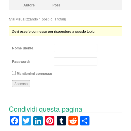
Autore
Post
Stai visualizzando 1 post (di 1 totali)
Devi essere connesso per rispondere a questo topic.
Nome utente:
Password:
Mantienimi connesso
Accesso
Condividi questa pagina
F
T
Li
Pi
T
R
C
a
wi
n
nt
u
e
o