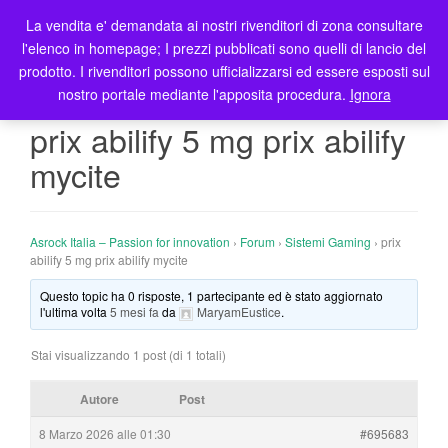
La vendita e' demandata ai nostri rivenditori di zona consultare
T
l'elenco in homepage; I prezzi pubblicati sono quelli di lancio del
o
prodotto. I rivenditori possono ufficializzarsi ed essere esposti sul
g
nostro portale mediante l'apposita procedura.
Ignora
g
l
prix abilify 5 mg prix abilify
e
mycite
n
a
v
i
Asrock Italia – Passion for innovation
›
Forum
›
Sistemi Gaming
›
prix
g
abilify 5 mg prix abilify mycite
a
Questo topic ha 0 risposte, 1 partecipante ed è stato aggiornato
t
l'ultima volta
5 mesi fa
da
MaryamEustice
.
i
o
Stai visualizzando 1 post (di 1 totali)
n
Autore
Post
8 Marzo 2026 alle 01:30
#695683