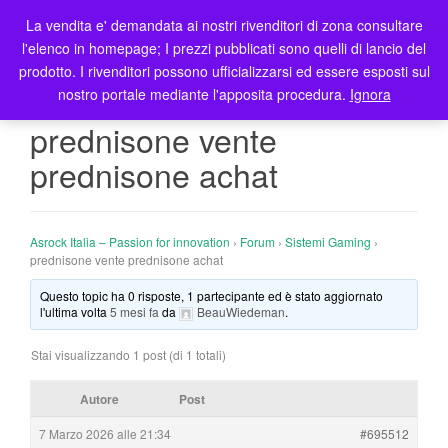
La vendita e' demandata ai nostri rivenditori di zona consultare
T
l'elenco in homepage; I prezzi pubblicati sono quelli di lancio del
o
prodotto. I rivenditori possono ufficializzarsi ed essere esposti sul
g
nostro portale mediante l'apposita procedura.
Ignora
g
l
prednisone vente
e
prednisone achat
n
a
v
i
Asrock Italia – Passion for innovation
›
Forum
›
Sistemi Gaming
›
g
prednisone vente prednisone achat
a
Questo topic ha 0 risposte, 1 partecipante ed è stato aggiornato
t
l'ultima volta
5 mesi fa
da
BeauWiedeman
.
i
o
Stai visualizzando 1 post (di 1 totali)
n
Autore
Post
7 Marzo 2026 alle 21:34
#695512