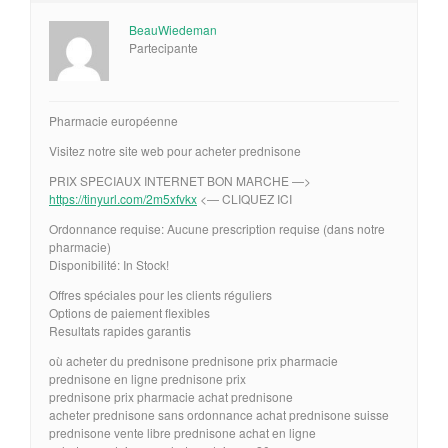
BeauWiedeman
Partecipante
Pharmacie européenne
Visitez notre site web pour acheter prednisone
PRIX SPECIAUX INTERNET BON MARCHE —>
https://tinyurl.com/2m5xfvkx
<— CLIQUEZ ICI
Ordonnance requise: Aucune prescription requise (dans notre
pharmacie)
Disponibilité: In Stock!
Offres spéciales pour les clients réguliers
Options de paiement flexibles
Resultats rapides garantis
où acheter du prednisone prednisone prix pharmacie
prednisone en ligne prednisone prix
prednisone prix pharmacie achat prednisone
acheter prednisone sans ordonnance achat prednisone suisse
prednisone vente libre prednisone achat en ligne