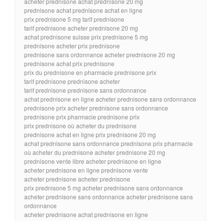
acheter prednisone achat prednisone 20 mg
prednisone achat prednisone achat en ligne
prix prednisone 5 mg tarif prednisone
tarif prednisone acheter prednisone 20 mg
achat prednisone suisse prix prednisone 5 mg
prednisone acheter prix prednisone
prednisone sans ordonnance acheter prednisone 20 mg
prednisone achat prix prednisone
prix du prednisone en pharmacie prednisone prix
tarif prednisone prednisone acheter
tarif prednisone prednisone sans ordonnance
achat prednisone en ligne acheter prednisone sans ordonnance
prednisone prix acheter prednisone sans ordonnance
prednisone prix pharmacie prednisone prix
prix prednisone où acheter du prednisone
prednisone achat en ligne prix prednisone 20 mg
achat prednisone sans ordonnance prednisone prix pharmacie
où acheter du prednisone acheter prednisone 20 mg
prednisone vente libre acheter prednisone en ligne
acheter prednisone en ligne prednisone vente
acheter prednisone acheter prednisone
prix prednisone 5 mg acheter prednisone sans ordonnance
acheter prednisone sans ordonnance acheter prednisone sans
ordonnance
acheter prednisone achat prednisone en ligne