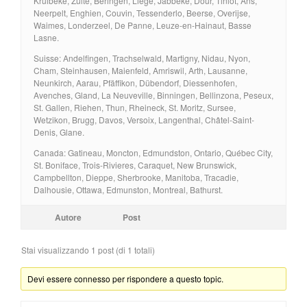
Kruibeke, Zulte, Beringen, Liège, Jabbeke, Dour, Tinlot, Ans,
Neerpelt, Enghien, Couvin, Tessenderlo, Beerse, Overijse,
Waimes, Londerzeel, De Panne, Leuze-en-Hainaut, Basse
Lasne.
Suisse: Andelfingen, Trachselwald, Martigny, Nidau, Nyon,
Cham, Steinhausen, Maienfeld, Amriswil, Arth, Lausanne,
Neunkirch, Aarau, Pfäffikon, Dübendorf, Diessenhofen,
Avenches, Gland, La Neuveville, Binningen, Bellinzona, Peseux,
St. Gallen, Riehen, Thun, Rheineck, St. Moritz, Sursee,
Wetzikon, Brugg, Davos, Versoix, Langenthal, Châtel-Saint-
Denis, Glane.
Canada: Gatineau, Moncton, Edmundston, Ontario, Québec City,
St. Boniface, Trois-Rivieres, Caraquet, New Brunswick,
Campbellton, Dieppe, Sherbrooke, Manitoba, Tracadie,
Dalhousie, Ottawa, Edmunston, Montreal, Bathurst.
Autore
Post
Stai visualizzando 1 post (di 1 totali)
Devi essere connesso per rispondere a questo topic.