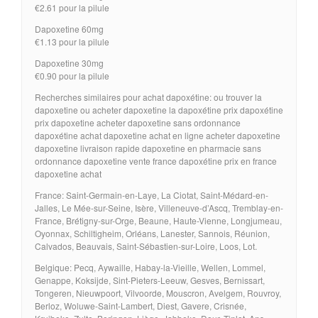
€2.61 pour la pilule
Dapoxetine 60mg
€1.13 pour la pilule
Dapoxetine 30mg
€0.90 pour la pilule
Recherches similaires pour achat dapoxétine: ou trouver la
dapoxetine ou acheter dapoxetine la dapoxétine prix dapoxétine
prix dapoxetine acheter dapoxetine sans ordonnance
dapoxétine achat dapoxetine achat en ligne acheter dapoxetine
dapoxetine livraison rapide dapoxetine en pharmacie sans
ordonnance dapoxetine vente france dapoxétine prix en france
dapoxetine achat
France: Saint-Germain-en-Laye, La Ciotat, Saint-Médard-en-
Jalles, Le Mée-sur-Seine, Isère, Villeneuve-d’Ascq, Tremblay-en-
France, Brétigny-sur-Orge, Beaune, Haute-Vienne, Longjumeau,
Oyonnax, Schiltigheim, Orléans, Lanester, Sannois, Réunion,
Calvados, Beauvais, Saint-Sébastien-sur-Loire, Loos, Lot.
Belgique: Pecq, Aywaille, Habay-la-Vieille, Wellen, Lommel,
Genappe, Koksijde, Sint-Pieters-Leeuw, Gesves, Bernissart,
Tongeren, Nieuwpoort, Vilvoorde, Mouscron, Avelgem, Rouvroy,
Berloz, Woluwe-Saint-Lambert, Diest, Gavere, Crisnée,