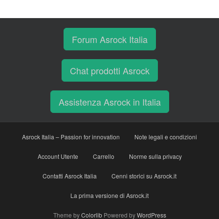
Forum Asrock Italia
Chat prodotti Asrock
Assistenza Asrock in Italia
Asrock Italia – Passion for innovation
Note legali e condizioni
Account Utente
Carrello
Norme sulla privacy
Contatti Asrock Italia
Cenni storici su Asrock.it
La prima versione di Asrock.it
Theme by
Colorlib
Powered by
WordPress