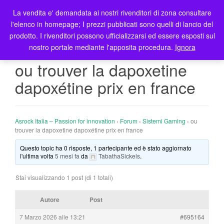
La vendita e' demandata ai nostri rivenditori di zona consultare
T
l'elenco in homepage; I prezzi pubblicati sono quelli di lancio del
o
prodotto. I rivenditori possono ufficializzarsi ed essere esposti sul
g
nostro portale mediante l'apposita procedura.
Ignora
g
l
ou trouver la dapoxetine
e
dapoxétine prix en france
n
a
v
i
Asrock Italia – Passion for innovation
›
Forum
›
Sistemi Gaming
›
ou
g
trouver la dapoxetine dapoxétine prix en france
a
Questo topic ha 0 risposte, 1 partecipante ed è stato aggiornato
t
l'ultima volta
5 mesi fa
da
TabathaSickels
.
i
o
Stai visualizzando 1 post (di 1 totali)
n
Autore
Post
7 Marzo 2026 alle 13:21
#695164