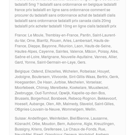
tadalafil 5mg ? tadalafil sans ordonnance en belgique tadalafil
france prix tadalafil en ligne sans ordonnance comment se
procurer du tadalafil sans ordonnance achat de tadalafil cialis
tadalafil sans ordonnance tadalafil prix canada cialis 20mg
tadalafil prix acheter tadalafil 10mg en ligne cialis tadalafil prix
France: Le Moule, Tremblay-en-France, Pantin, Saint-Laurent-
du-Var, Orne, Biarritz, Rouen, Arles, Lambersart, Hauts-de-
France, Dieppe, Bayonne, Réunion, Laon, Hauts-de-Seine,
Hautes-Alpes, Cayenne, Saintes, Valence, Mâcon, Poissy, Alès,
Saône-et-Loire, Marignane, Nouvelle-Aquitaine, Vannes, Allier,
Gard, Yonne, Saint-Germain-en-Laye, Gers.
Belgique: Ostend, Ellezelles, Wichelen, Rotselaar, Houyet,
Jodoigne, Boutersem, Vilvoorde, Sint-Gillis-Waas, Bertrix, Genk,
Hoegaarden, De Haan, Jurbise, Mechelen, Vorselaar,
Moortebeek, Chimay, Merelbeke, Koekelare, Wuustwezel,
Zeebrugge, Oud-Turnhout, Opwijk, Kapelle-op-den-Bos,
Brussels, Borgerhout, Borsbeek, Rebecq-Rognon, Bekkevoort,
Hoeselt, Aubange, Olen, Ath, Malmedy, Stavelot, Saint-Gilles,
Ottignies-Louvain-la-Neuve, Wommelgem, Wellin.
Suisse: Andelfingen, Weinfelden, Biel/Bienne, Lausanne,
Küsnacht, Orbe, Moudon, Bern, Aubonne, Aigle, Kreuzlingen,
Bussigny, Kriens, Greifensee, La Chaux-de-Fonds, Rue,
Neuchâtel, Flawil, Grandcour, Geneva, Hochdorf, Aarberg,