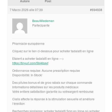
Autore
Post
7 Marzo 2026 alle 07:39
#694938
BeauWiedeman
Partecipante
Pharmacie européenne
Cliquez sur le lien ci-dessous pour acheter tadalafil en ligne
Etaient a acheter tadalafil en ligne -–>
https://tinyurl.com/5bj4bayf
Ordonnance requise: Aucune prescription requise
Disponibilité: In Stock!
Des pilules bonus et de gros rabais sur chaque commande
Informations détaillées sur les produits médicaux
Votre entiere satisfaction garantie ou votreargent rembourse
Cialis affecte la réponse à la stimulation sexuelle et améliore
l’érection
Recherches similaires: acheter tadalafil 5mg en ligne où acheter