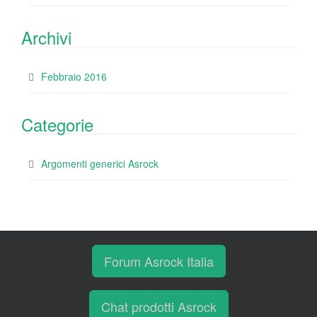
Archivi
Febbraio 2016
Categorie
Argomenti generici Asrock
Forum Asrock Italia
Chat prodotti Asrock