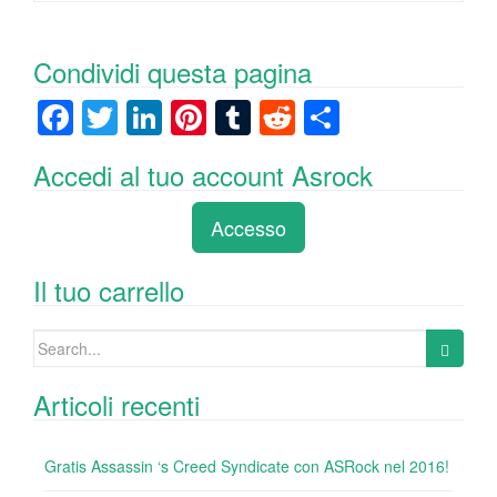
Condividi questa pagina
F
T
Li
Pi
T
R
C
a
wi
n
nt
u
e
o
Accedi al tuo account Asrock
c
tt
k
er
m
d
n
e
er
e
e
bl
di
di
Accesso
b
dI
st
r
t
vi
o
n
di
Il tuo carrello
o
Search
k
for:
Articoli recenti
Gratis Assassin ‘s Creed Syndicate con ASRock nel 2016!