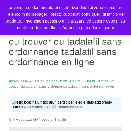
La vendita e' demandata ai nostri rivenditori di zona consultare
T
l'elenco in homepage; I prezzi pubblicati sono quelli di lancio del
o
prodotto. I rivenditori possono ufficializzarsi ed essere esposti sul
g
nostro portale mediante l'apposita procedura.
Ignora
g
l
ou trouver du tadalafil sans
e
ordonnance tadalafil sans
n
a
ordonnance en ligne
v
i
g
Asrock Italia – Passion for innovation
›
Forum
›
Sistemi Gaming
›
ou
a
trouver du tadalafil sans ordonnance tadalafil sans ordonnance en
t
ligne
i
o
Questo topic ha 0 risposte, 1 partecipante ed è stato aggiornato
l'ultima volta
5 mesi fa
da
BeauWiedeman
.
n
Stai visualizzando 1 post (di 1 totali)