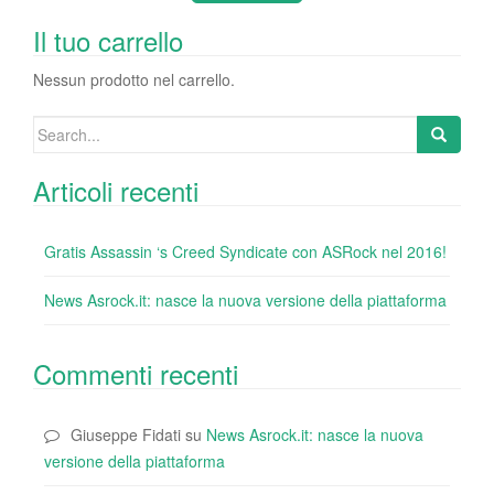
b
dI
st
r
t
vi
o
n
di
Il tuo carrello
o
Nessun prodotto nel carrello.
k
Search
for:
Articoli recenti
Gratis Assassin ‘s Creed Syndicate con ASRock nel 2016!
News Asrock.it: nasce la nuova versione della piattaforma
Commenti recenti
Giuseppe Fidati
su
News Asrock.it: nasce la nuova
versione della piattaforma