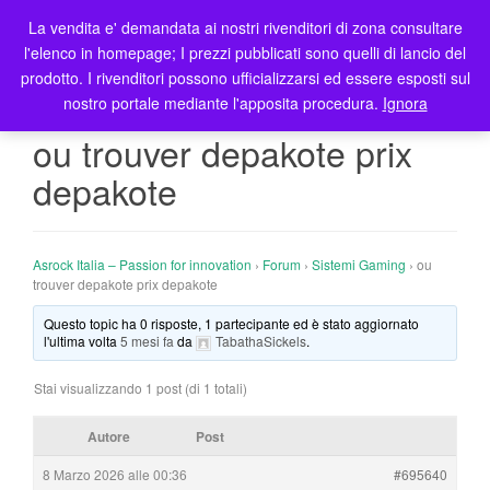
La vendita e' demandata ai nostri rivenditori di zona consultare
T
l'elenco in homepage; I prezzi pubblicati sono quelli di lancio del
o
prodotto. I rivenditori possono ufficializzarsi ed essere esposti sul
g
nostro portale mediante l'apposita procedura.
Ignora
g
l
ou trouver depakote prix
e
depakote
n
a
v
i
Asrock Italia – Passion for innovation
›
Forum
›
Sistemi Gaming
›
ou
g
trouver depakote prix depakote
a
Questo topic ha 0 risposte, 1 partecipante ed è stato aggiornato
t
l'ultima volta
5 mesi fa
da
TabathaSickels
.
i
o
Stai visualizzando 1 post (di 1 totali)
n
Autore
Post
8 Marzo 2026 alle 00:36
#695640