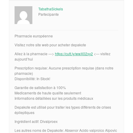
TabathaSickels
Partecipante
Pharmacie européenne
Visitez notre site web pour acheter depakote
Allez à la pharmacie —>
https://cutt.ly/wwX02xy2
<— visitez
aujourd’hui
Prescription requise: Aucune prescription requise (dans notre
pharmacie)
Disponibilité: In Stock!
Garantie de satisfaction à 100%
Medicaments de haute qualite seulement
Informations détaillées sur les produits médicaux
Depakote est utilisé pour traiter les types différents de crises
épileptiques
Ingrédient actif: Divalproex
Les autres noms de Depakote: Absenor Acido valproico Alpovic