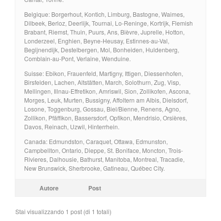
Belgique: Borgerhout, Kontich, Limburg, Bastogne, Waimes,
Dilbeek, Berloz, Deerlijk, Tournai, Lo-Reninge, Kortrijk, Flemish
Brabant, Riemst, Thuin, Puurs, Ans, Bièvre, Juprelle, Hotton,
Londerzeel, Enghien, Beyne-Heusay, Estinnes-au-Val,
Begijnendijk, Destelbergen, Mol, Bonheiden, Huldenberg,
Comblain-au-Pont, Verlaine, Wenduine.
Suisse: Ebikon, Frauenfeld, Martigny, Ittigen, Diessenhofen,
Birsfelden, Lachen, Altstätten, March, Solothurn, Zug, Visp,
Mellingen, Illnau-Effretikon, Amriswil, Sion, Zollikofen, Ascona,
Morges, Leuk, Murten, Bussigny, Affoltern am Albis, Dielsdorf,
Losone, Toggenburg, Gossau, Biel/Bienne, Renens, Agno,
Zollikon, Pfäffikon, Bassersdorf, Opfikon, Mendrisio, Orsières,
Davos, Reinach, Uzwil, Hinterrhein.
Canada: Edmundston, Caraquet, Ottawa, Edmunston,
Campbellton, Ontario, Dieppe, St. Boniface, Moncton, Trois-
Rivieres, Dalhousie, Bathurst, Manitoba, Montreal, Tracadie,
New Brunswick, Sherbrooke, Gatineau, Québec City.
Autore
Post
Stai visualizzando 1 post (di 1 totali)