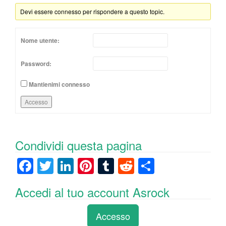
Devi essere connesso per rispondere a questo topic.
Nome utente:
Password:
Mantienimi connesso
Accesso
Condividi questa pagina
F
T
Li
Pi
T
R
C
a
wi
n
nt
u
e
o
Accedi al tuo account Asrock
c
tt
k
er
m
d
n
e
er
e
e
bl
di
di
Accesso