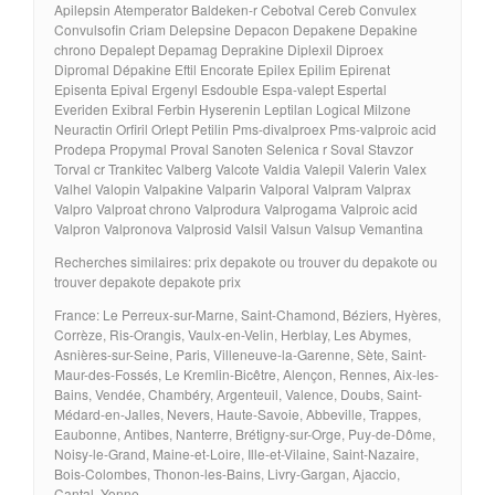
Apilepsin Atemperator Baldeken-r Cebotval Cereb Convulex
Convulsofin Criam Delepsine Depacon Depakene Depakine
chrono Depalept Depamag Deprakine Diplexil Diproex
Dipromal Dépakine Eftil Encorate Epilex Epilim Epirenat
Episenta Epival Ergenyl Esdouble Espa-valept Espertal
Everiden Exibral Ferbin Hyserenin Leptilan Logical Milzone
Neuractin Orfiril Orlept Petilin Pms-divalproex Pms-valproic acid
Prodepa Propymal Proval Sanoten Selenica r Soval Stavzor
Torval cr Trankitec Valberg Valcote Valdia Valepil Valerin Valex
Valhel Valopin Valpakine Valparin Valporal Valpram Valprax
Valpro Valproat chrono Valprodura Valprogama Valproic acid
Valpron Valpronova Valprosid Valsil Valsun Valsup Vemantina
Recherches similaires: prix depakote ou trouver du depakote ou
trouver depakote depakote prix
France: Le Perreux-sur-Marne, Saint-Chamond, Béziers, Hyères,
Corrèze, Ris-Orangis, Vaulx-en-Velin, Herblay, Les Abymes,
Asnières-sur-Seine, Paris, Villeneuve-la-Garenne, Sète, Saint-
Maur-des-Fossés, Le Kremlin-Bicêtre, Alençon, Rennes, Aix-les-
Bains, Vendée, Chambéry, Argenteuil, Valence, Doubs, Saint-
Médard-en-Jalles, Nevers, Haute-Savoie, Abbeville, Trappes,
Eaubonne, Antibes, Nanterre, Brétigny-sur-Orge, Puy-de-Dôme,
Noisy-le-Grand, Maine-et-Loire, Ille-et-Vilaine, Saint-Nazaire,
Bois-Colombes, Thonon-les-Bains, Livry-Gargan, Ajaccio,
Cantal, Yonne.