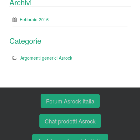
Archivi
Febbraio 2016
Categorie
Argomenti generici Asrock
Forum Asrock Italia
Chat prodotti Asrock