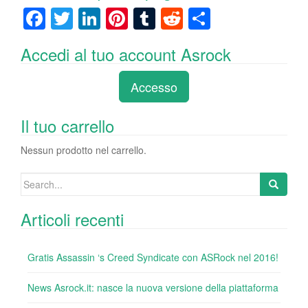
F
T
Li
Pi
T
R
C
a
wi
n
nt
u
e
o
Accedi al tuo account Asrock
c
tt
k
er
m
d
n
e
er
e
e
bl
di
di
Accesso
b
dI
st
r
t
vi
o
n
di
Il tuo carrello
o
Nessun prodotto nel carrello.
k
Search
for:
Articoli recenti
Gratis Assassin ‘s Creed Syndicate con ASRock nel 2016!
News Asrock.it: nasce la nuova versione della piattaforma