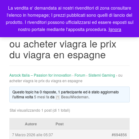
La vendita e' demandata ai nostri rivenditori di zona consultare
T
l'elenco in homepage; I prezzi pubblicati sono quelli di lancio del
o
prodotto. I rivenditori possono ufficializzarsi ed essere esposti sul
g
nostro portale mediante l'apposita procedura.
Ignora
g
l
ou acheter viagra le prix
e
du viagra en espagne
n
a
v
i
Asrock Italia – Passion for innovation
›
Forum
›
Sistemi Gaming
›
ou
g
acheter viagra le prix du viagra en espagne
a
Questo topic ha 0 risposte, 1 partecipante ed è stato aggiornato
t
l'ultima volta
5 mesi fa
da
BeauWiedeman
.
i
o
Stai visualizzando 1 post (di 1 totali)
n
Autore
Post
7 Marzo 2026 alle 05:37
#694856