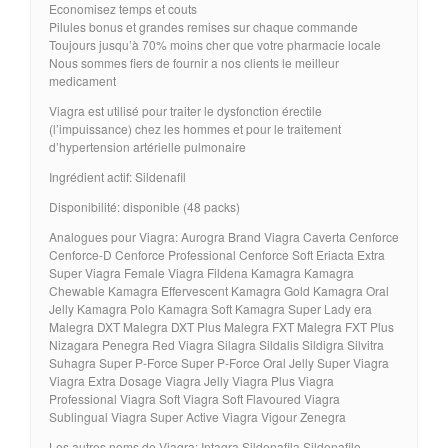
Economisez temps et couts
Pilules bonus et grandes remises sur chaque commande
Toujours jusqu’à 70% moins cher que votre pharmacie locale
Nous sommes fiers de fournir a nos clients le meilleur
medicament
Viagra est utilisé pour traiter le dysfonction érectile
(l’impuissance) chez les hommes et pour le traitement
d’hypertension artérielle pulmonaire
Ingrédient actif: Sildenafil
Disponibilité: disponible (48 packs)
Analogues pour Viagra: Aurogra Brand Viagra Caverta Cenforce
Cenforce-D Cenforce Professional Cenforce Soft Eriacta Extra
Super Viagra Female Viagra Fildena Kamagra Kamagra
Chewable Kamagra Effervescent Kamagra Gold Kamagra Oral
Jelly Kamagra Polo Kamagra Soft Kamagra Super Lady era
Malegra DXT Malegra DXT Plus Malegra FXT Malegra FXT Plus
Nizagara Penegra Red Viagra Silagra Sildalis Sildigra Silvitra
Suhagra Super P-Force Super P-Force Oral Jelly Super Viagra
Viagra Extra Dosage Viagra Jelly Viagra Plus Viagra
Professional Viagra Soft Viagra Soft Flavoured Viagra
Sublingual Viagra Super Active Viagra Vigour Zenegra
Les autres noms de Viagra: Intagra Sildenafila Sildenafilo