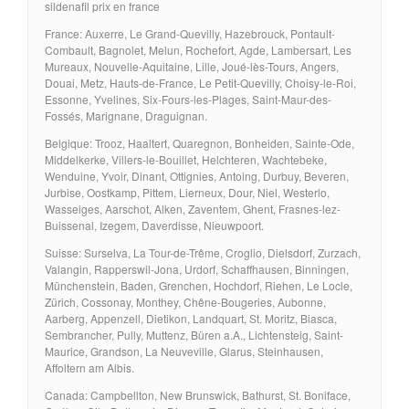
sildenafil prix en france
France: Auxerre, Le Grand-Quevilly, Hazebrouck, Pontault-
Combault, Bagnolet, Melun, Rochefort, Agde, Lambersart, Les
Mureaux, Nouvelle-Aquitaine, Lille, Joué-lès-Tours, Angers,
Douai, Metz, Hauts-de-France, Le Petit-Quevilly, Choisy-le-Roi,
Essonne, Yvelines, Six-Fours-les-Plages, Saint-Maur-des-
Fossés, Marignane, Draguignan.
Belgique: Trooz, Haaltert, Quaregnon, Bonheiden, Sainte-Ode,
Middelkerke, Villers-le-Bouillet, Helchteren, Wachtebeke,
Wenduine, Yvoir, Dinant, Ottignies, Antoing, Durbuy, Beveren,
Jurbise, Oostkamp, Pittem, Lierneux, Dour, Niel, Westerlo,
Wasseiges, Aarschot, Alken, Zaventem, Ghent, Frasnes-lez-
Buissenal, Izegem, Daverdisse, Nieuwpoort.
Suisse: Surselva, La Tour-de-Trême, Croglio, Dielsdorf, Zurzach,
Valangin, Rapperswil-Jona, Urdorf, Schaffhausen, Binningen,
Münchenstein, Baden, Grenchen, Hochdorf, Riehen, Le Locle,
Zürich, Cossonay, Monthey, Chêne-Bougeries, Aubonne,
Aarberg, Appenzell, Dietikon, Landquart, St. Moritz, Biasca,
Sembrancher, Pully, Muttenz, Büren a.A., Lichtensteig, Saint-
Maurice, Grandson, La Neuveville, Glarus, Steinhausen,
Affoltern am Albis.
Canada: Campbellton, New Brunswick, Bathurst, St. Boniface,