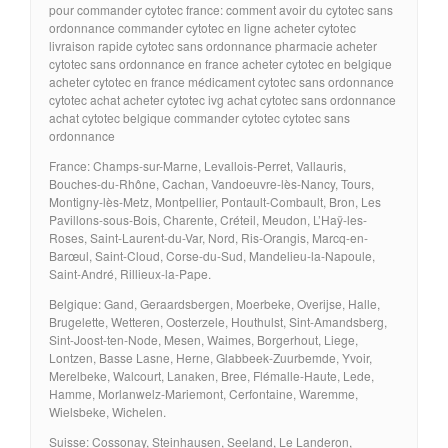
pour commander cytotec france: comment avoir du cytotec sans
ordonnance commander cytotec en ligne acheter cytotec
livraison rapide cytotec sans ordonnance pharmacie acheter
cytotec sans ordonnance en france acheter cytotec en belgique
acheter cytotec en france médicament cytotec sans ordonnance
cytotec achat acheter cytotec ivg achat cytotec sans ordonnance
achat cytotec belgique commander cytotec cytotec sans
ordonnance
France: Champs-sur-Marne, Levallois-Perret, Vallauris,
Bouches-du-Rhône, Cachan, Vandoeuvre-lès-Nancy, Tours,
Montigny-lès-Metz, Montpellier, Pontault-Combault, Bron, Les
Pavillons-sous-Bois, Charente, Créteil, Meudon, L’Haÿ-les-
Roses, Saint-Laurent-du-Var, Nord, Ris-Orangis, Marcq-en-
Barœul, Saint-Cloud, Corse-du-Sud, Mandelieu-la-Napoule,
Saint-André, Rillieux-la-Pape.
Belgique: Gand, Geraardsbergen, Moerbeke, Overijse, Halle,
Brugelette, Wetteren, Oosterzele, Houthulst, Sint-Amandsberg,
Sint-Joost-ten-Node, Mesen, Waimes, Borgerhout, Liege,
Lontzen, Basse Lasne, Herne, Glabbeek-Zuurbemde, Yvoir,
Merelbeke, Walcourt, Lanaken, Bree, Flémalle-Haute, Lede,
Hamme, Morlanwelz-Mariemont, Cerfontaine, Waremme,
Wielsbeke, Wichelen.
Suisse: Cossonay, Steinhausen, Seeland, Le Landeron,