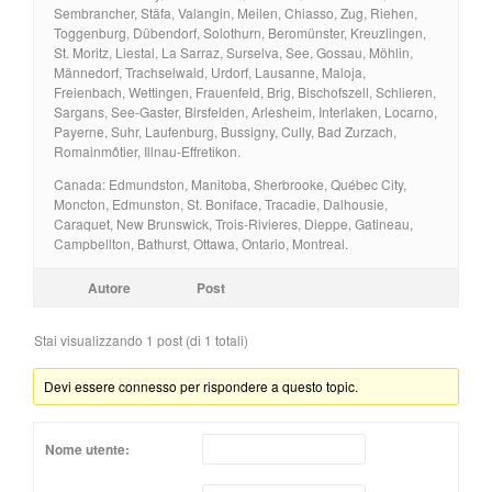
Sembrancher, Stäfa, Valangin, Meilen, Chiasso, Zug, Riehen,
Toggenburg, Dübendorf, Solothurn, Beromünster, Kreuzlingen,
St. Moritz, Liestal, La Sarraz, Surselva, See, Gossau, Möhlin,
Männedorf, Trachselwald, Urdorf, Lausanne, Maloja,
Freienbach, Wettingen, Frauenfeld, Brig, Bischofszell, Schlieren,
Sargans, See-Gaster, Birsfelden, Arlesheim, Interlaken, Locarno,
Payerne, Suhr, Laufenburg, Bussigny, Cully, Bad Zurzach,
Romainmôtier, Illnau-Effretikon.
Canada: Edmundston, Manitoba, Sherbrooke, Québec City,
Moncton, Edmunston, St. Boniface, Tracadie, Dalhousie,
Caraquet, New Brunswick, Trois-Rivieres, Dieppe, Gatineau,
Campbellton, Bathurst, Ottawa, Ontario, Montreal.
Autore
Post
Stai visualizzando 1 post (di 1 totali)
Devi essere connesso per rispondere a questo topic.
Nome utente: