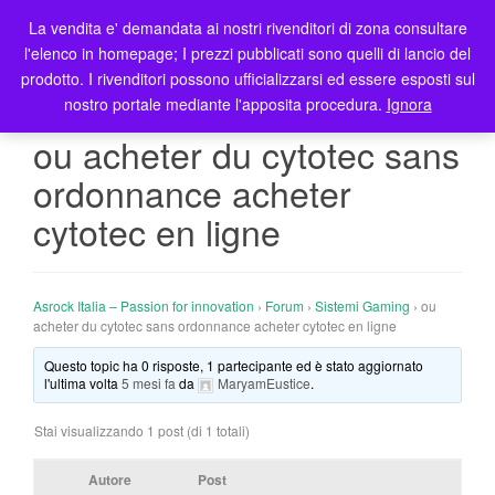
La vendita e' demandata ai nostri rivenditori di zona consultare
T
l'elenco in homepage; I prezzi pubblicati sono quelli di lancio del
o
prodotto. I rivenditori possono ufficializzarsi ed essere esposti sul
g
nostro portale mediante l'apposita procedura.
Ignora
g
l
ou acheter du cytotec sans
e
ordonnance acheter
n
a
cytotec en ligne
v
i
g
Asrock Italia – Passion for innovation
›
Forum
›
Sistemi Gaming
›
ou
a
acheter du cytotec sans ordonnance acheter cytotec en ligne
t
i
Questo topic ha 0 risposte, 1 partecipante ed è stato aggiornato
l'ultima volta
5 mesi fa
da
MaryamEustice
.
o
n
Stai visualizzando 1 post (di 1 totali)
Autore
Post