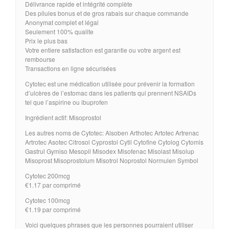
Délivrance rapide et intégrité complète
Des pilules bonus et de gros rabais sur chaque commande
Anonymat complet et légal
Seulement 100% qualite
Prix le plus bas
Votre entiere satisfaction est garantie ou votre argent est
rembourse
Transactions en ligne sécurisées
Cytotec est une médication utilisée pour prévenir la formation
d’ulcères de l’estomac dans les patients qui prennent NSAIDs
tel que l’aspirine ou ibuprofen
Ingrédient actif: Misoprostol
Les autres noms de Cytotec: Alsoben Arthotec Artotec Artrenac
Artrotec Asotec Citrosol Cyprostol Cytil Cytofine Cytolog Cytomis
Gastrul Gymiso Mesopil Misodex Misofenac Misolast Misolup
Misoprost Misoprostolum Misotrol Noprostol Normulen Symbol
Cytotec 200mcg
€1.17 par comprimé
Cytotec 100mcg
€1.19 par comprimé
Voici quelques phrases que les personnes pourraient utiliser