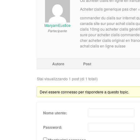
Ou acheter cialis en ligne en france
Acheter cialis generique pas cher
commander du cialis sur internet qu
canada site sur pour achat cialis qu
MaryamEustice
cialis 10mg ou acheter cialis génér
Partecipante
sure pour acheter cialis commander
cher acheter cialis original en franc
achat cialis en ligne suisse
Autore
Post
Stai visualizzando 1 post (di 1 totali)
Devi essere connesso per rispondere a questo topic.
Nome utente:
Password:
Mantienimi connesso