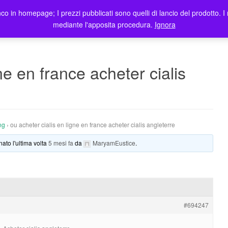
co in homepage; I prezzi pubblicati sono quelli di lancio del prodotto. I 
me
Prodotti
Blog
Registrazione Utenti
Elenco rivendit
mediante l'apposita procedura.
Ignora
ne en france acheter cialis
ng
›
ou acheter cialis en ligne en france acheter cialis angleterre
nato l'ultima volta
5 mesi fa
da
MaryamEustice
.
#694247