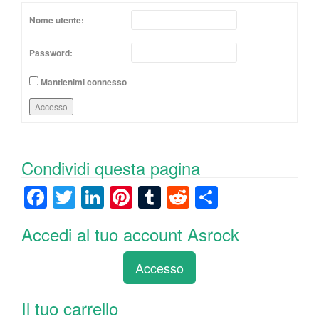
Nome utente:
Password:
Mantienimi connesso
Accesso
Condividi questa pagina
F
T
Li
Pi
T
R
C
a
wi
n
nt
u
e
o
Accedi al tuo account Asrock
c
tt
k
er
m
d
n
e
er
e
e
bl
di
di
Accesso
b
dI
st
r
t
vi
o
n
di
Il tuo carrello