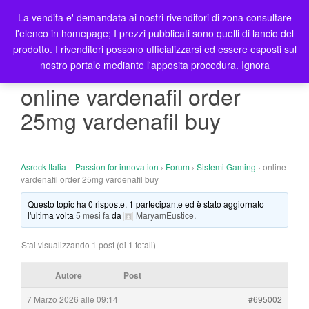
La vendita e' demandata ai nostri rivenditori di zona consultare
T
l'elenco in homepage; I prezzi pubblicati sono quelli di lancio del
o
prodotto. I rivenditori possono ufficializzarsi ed essere esposti sul
g
nostro portale mediante l'apposita procedura.
Ignora
g
l
online vardenafil order
e
25mg vardenafil buy
n
a
v
i
Asrock Italia – Passion for innovation
›
Forum
›
Sistemi Gaming
›
online
g
vardenafil order 25mg vardenafil buy
a
Questo topic ha 0 risposte, 1 partecipante ed è stato aggiornato
t
l'ultima volta
5 mesi fa
da
MaryamEustice
.
i
o
Stai visualizzando 1 post (di 1 totali)
n
Autore
Post
7 Marzo 2026 alle 09:14
#695002