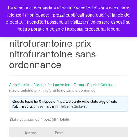
La vendita e' demandata ai nostri rivenditori di zona consultare
T
l'elenco in homepage; I prezzi pubblicati sono quelli di lancio del
o
prodotto. I rivenditori possono ufficializzarsi ed essere esposti sul
g
nostro portale mediante l'apposita procedura.
Ignora
g
l
nitrofurantoine prix
e
nitrofurantoine sans
n
a
ordonnance
v
i
g
Asrock Italia – Passion for innovation
›
Forum
›
Sistemi Gaming
›
a
nitrofurantoine prix nitrofurantoine sans ordonnance
t
i
Questo topic ha 0 risposte, 1 partecipante ed è stato aggiornato
l'ultima volta
5 mesi fa
da
TabathaSickels
.
o
n
Stai visualizzando 1 post (di 1 totali)
Autore
Post