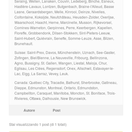
Seraing, Wellen, Lanaken, Couvin, Ledeberg, Binche, Esneux,
Hastière-Lavaux, Lontzen, Butgenbach, Braine-l’Alleud, Basse
Lasne, Geraardsbergen, Melle, Kinrooi, Deinze, Nivelles,
Colfontaine, Koksijde, Neufchâteau, Heusden-Zolder, Overijse,
Waarschoot, Haacht, Herne, Marcinelle, Musson, Rijkevorsel,
Comines-Warneton, Gerpinnes, Perre, Keerbergen, Kapellen,
Floreffe, Grobbendonk, Dilsen-Stokkem, Sint-Pieters-Leeuw,
Saint-Hubert, Quiévrain, Seneffe, Somme-Leuze, Asse, Bilzen,
Brunehault.
Suisse: Saint-Prex, Davos, Münchenstein, Uznach, See-Gaster,
Zofingen, Biel/Bienne, La Neuveville, Fribourg, Bellinzona,
Agno, Bussigny, St. Gallen, Wangen, Liestal, Maloja, Chur,
Eglisau, Les Clées, Regensdorf, Onex, Allschwil, Estavayer-le-
Lac, Elgg, La Sarraz, Vevey, Leuk.
Canada: Québec City, Tracadie, Bathurst, Sherbrooke, Gatineau,
Dieppe, Edmunston, Montreal, Ontario, Edmundston,
Campbellton, Caraquet, Manitoba, Moncton, St. Boniface, Trois-
Rivieres, Ottawa, Dalhousie, New Brunswick.
Autore
Post
Stai visualizzando 1 post (di 1 totali)