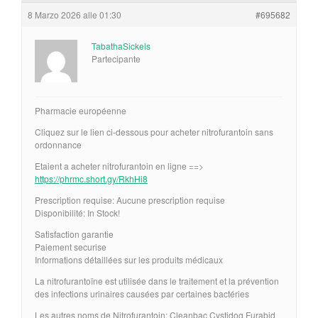
8 Marzo 2026 alle 01:30
#695682
TabathaSickels
Partecipante
Pharmacie européenne
Cliquez sur le lien ci-dessous pour acheter nitrofurantoin sans
ordonnance
Etaient a acheter nitrofurantoin en ligne ==>
https://phrmc.short.gy/RkhHi8
Prescription requise: Aucune prescription requise
Disponibilité: In Stock!
Satisfaction garantie
Paiement securise
Informations détaillées sur les produits médicaux
La nitrofurantoïne est utilisée dans le traitement et la prévention
des infections urinaires causées par certaines bactéries
Les autres noms de Nitrofurantoin: Cleanbac Cystidog Furabid