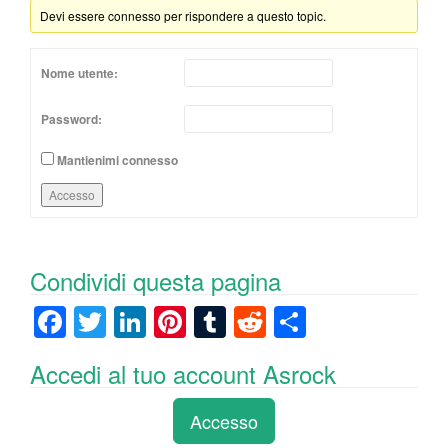
Devi essere connesso per rispondere a questo topic.
Nome utente:
Password:
Mantienimi connesso
Accesso
Condividi questa pagina
F
T
Li
Pi
T
R
C
a
wi
n
nt
u
e
o
Accedi al tuo account Asrock
c
tt
k
er
m
d
n
e
er
e
e
bl
di
di
Accesso