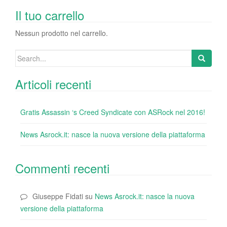
b
dI
st
r
t
vi
o
n
di
Il tuo carrello
o
Nessun prodotto nel carrello.
k
Search
for:
Articoli recenti
Gratis Assassin ‘s Creed Syndicate con ASRock nel 2016!
News Asrock.it: nasce la nuova versione della piattaforma
Commenti recenti
Giuseppe Fidati
su
News Asrock.it: nasce la nuova
versione della piattaforma