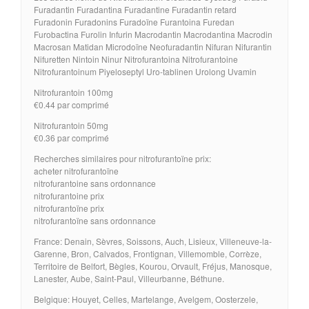
Furadantin Furadantina Furadantine Furadantin retard
Furadonin Furadonins Furadoïne Furantoina Furedan
Furobactina Furolin Infurin Macrodantin Macrodantina Macrodin
Macrosan Matidan Microdoïne Neofuradantin Nifuran Nifurantin
Nifuretten Nintoin Ninur Nitrofurantoina Nitrofurantoine
Nitrofurantoinum Piyeloseptyl Uro-tablinen Urolong Uvamin
Nitrofurantoin 100mg
€0.44 par comprimé
Nitrofurantoin 50mg
€0.36 par comprimé
Recherches similaires pour nitrofurantoïne prix:
acheter nitrofurantoïne
nitrofurantoine sans ordonnance
nitrofurantoine prix
nitrofurantoïne prix
nitrofurantoïne sans ordonnance
France: Denain, Sèvres, Soissons, Auch, Lisieux, Villeneuve-la-
Garenne, Bron, Calvados, Frontignan, Villemomble, Corrèze,
Territoire de Belfort, Bègles, Kourou, Orvault, Fréjus, Manosque,
Lanester, Aube, Saint-Paul, Villeurbanne, Béthune.
Belgique: Houyet, Celles, Martelange, Avelgem, Oosterzele,