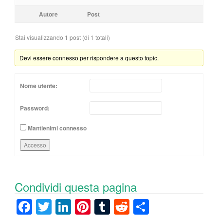
Autore
Post
Stai visualizzando 1 post (di 1 totali)
Devi essere connesso per rispondere a questo topic.
Nome utente:
Password:
Mantienimi connesso
Accesso
Condividi questa pagina
F
T
Li
Pi
T
R
C