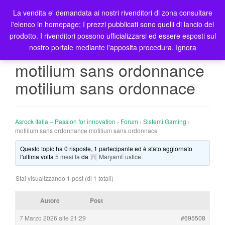
La vendita e' demandata ai nostri rivenditori di zona consultare
T
l'elenco in homepage; I prezzi pubblicati sono quelli di lancio del
o
prodotto. I rivenditori possono ufficializzarsi ed essere esposti sul
g
nostro portale mediante l'apposita procedura.
Ignora
g
l
motilium sans ordonnance
e
motilium sans ordonnace
n
a
v
i
Asrock Italia – Passion for innovation
›
Forum
›
Sistemi Gaming
›
g
motilium sans ordonnance motilium sans ordonnace
a
Questo topic ha 0 risposte, 1 partecipante ed è stato aggiornato
t
l'ultima volta
5 mesi fa
da
MaryamEustice
.
i
o
Stai visualizzando 1 post (di 1 totali)
n
Autore
Post
7 Marzo 2026 alle 21:29
#695508