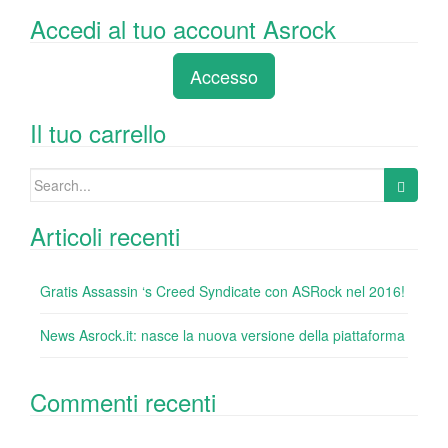
a
wi
n
nt
u
e
o
Accedi al tuo account Asrock
c
tt
k
er
m
d
n
e
er
e
e
bl
di
di
Accesso
b
dI
st
r
t
vi
o
n
di
Il tuo carrello
o
Search
k
for:
Articoli recenti
Gratis Assassin ‘s Creed Syndicate con ASRock nel 2016!
News Asrock.it: nasce la nuova versione della piattaforma
Commenti recenti