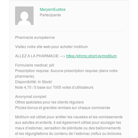
MaryamEustice
Partecipante
Pharmacie européenne
Visitez notre site web pour acheter motilium
ALLEZ A LA PHARMACIE —>
https://phrmc.short.gy/motilium
Formulaire medical: pill
Prescription requise: Aucune prescription requise (dans notre
pharmacie)
Disponibilité: In Stock!
Note 4,70 / 5 base sur 7005 votes d’utilisateurs
Anonymat complet
Offres spéciales pour les clients réguliers
Pilules bonus et grandes remises sur chaque commande
Motilium est utilisé pour arrêter les nausées et les vomissements
aux adultes et enfants. Il est également utilisé pour soulager les
maux d’estomac, sensation de plénitude ou des ballonnements
et les régurgitations du contenu de l’estomac (reflux ou brûlures