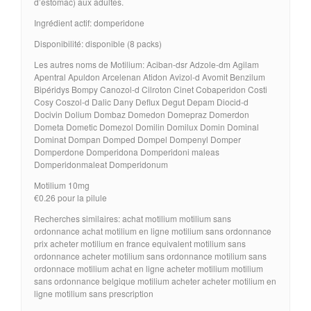
d’estomac) aux adultes.
Ingrédient actif: domperidone
Disponibilité: disponible (8 packs)
Les autres noms de Motilium: Aciban-dsr Adzole-dm Agilam
Apentral Apuldon Arcelenan Atidon Avizol-d Avomit Benzilum
Bipéridys Bompy Canozol-d Cilroton Cinet Cobaperidon Costi
Cosy Coszol-d Dalic Dany Deflux Degut Depam Diocid-d
Docivin Dolium Dombaz Domedon Domepraz Domerdon
Dometa Dometic Domezol Domilin Domilux Domin Dominal
Dominat Dompan Domped Dompel Dompenyl Domper
Domperdone Domperidona Domperidoni maleas
Domperidonmaleat Domperidonum
Motilium 10mg
€0.26 pour la pilule
Recherches similaires: achat motilium motilium sans
ordonnance achat motilium en ligne motilium sans ordonnance
prix acheter motilium en france equivalent motilium sans
ordonnance acheter motilium sans ordonnance motilium sans
ordonnace motilium achat en ligne acheter motilium motilium
sans ordonnance belgique motilium acheter acheter motilium en
ligne motilium sans prescription