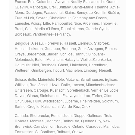
France: Bois-Colombes, Aveyron, Neuilly-Plaisance, Le Grand-
Quevilly, Manosque, Creil, Brittany, Sainte-Marie, Roanne, Athis-
Mons, Dordogne, Wasquehal, Stains, Bondy, Le Kremlin-Bicêtre,
Eure-et-Loir, Sevran, Châtellerault, Fontenay-aux-Roses,
Lanester, Poissy, Lille, Rambouillet, Nice, Ardennes, Thionville,
Brest, Saint-Martin-d’Hères, Douai et Lens, Grande-Synthe,
Bordeaux, Vandoeuvre-lès-Nancy.
Belgique: Aiseau, Florenville, Hasselt, Lierneux, Stabroek,
Hoeselt, Lokeren, Genappe, Bredene, Geer, Anzegem, Rumes,
Oreye, Borgerhout, Staden, Schilde, Hannut, Sint-Jans-
Molenbeek, Balen, Merchtem, Habay-la-Vieille, Zuienkerke,
Houthulst, Niel, Borsbeek, Ghent, Linkebeek, Herenthout,
Wetteren, Grimbergen, Incourt, Machelen, Limburg, Herselt.
Suisse: Bulle, Maienfeld, Höfe, Muttenz, Schaffhausen, Eglisau,
Willisau, Rue, Aesch, Uzwil, Rolle, Lachen, Münchenbuchsee,
Unterseen, Carouge, Küsnacht, Spreitenbach, Vernier, Le Locle,
Davos, Glarus, Steinhausen, Estavayer-le-Lac, Zürich, Olten,
Chur, See, Pully, Wiedlisbach, Lucerne, Rheinfelden, Solothurn,
Sarine, Croglio, Kaiserstuhl, Val-de-Ruz, Onex.
Canada: Sherbrooke, Edmundston, Dieppe, Gatineau, Trois-
Rivieres, Montreal, Moncton, Dalhousie, Québec City, New
Brunswick, Campbellton, Tracadie, Ontario, Caraquet, Manitoba,
Edmunston, St. Boniface, Bathurst, Ottawa.