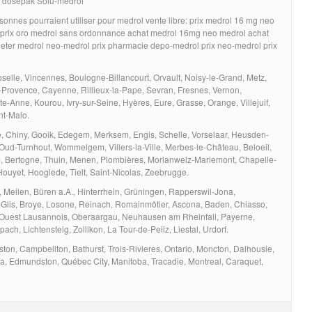
l dosepak Solu-medrol
onnes pourraient utiliser pour medrol vente libre: prix medrol 16 mg neo
 prix oro medrol sans ordonnance achat medrol 16mg neo medrol achat
heter medrol neo-medrol prix pharmacie depo-medrol prix neo-medrol prix
selle, Vincennes, Boulogne-Billancourt, Orvault, Noisy-le-Grand, Metz,
-Provence, Cayenne, Rillieux-la-Pape, Sevran, Fresnes, Vernon,
-Anne, Kourou, Ivry-sur-Seine, Hyères, Eure, Grasse, Orange, Villejuif,
nt-Malo.
e, Chiny, Gooik, Edegem, Merksem, Engis, Schelle, Vorselaar, Heusden-
, Oud-Turnhout, Wommelgem, Villers-la-Ville, Merbes-le-Château, Beloeil,
rp, Bertogne, Thuin, Menen, Plombières, Morlanwelz-Mariemont, Chapelle-
 Houyet, Hooglede, Tielt, Saint-Nicolas, Zeebrugge.
, Meilen, Büren a.A., Hinterrhein, Grüningen, Rapperswil-Jona,
ig-Glis, Broye, Losone, Reinach, Romainmôtier, Ascona, Baden, Chiasso,
 Ouest Lausannois, Oberaargau, Neuhausen am Rheinfall, Payerne,
ch, Lichtensteig, Zollikon, La Tour-de-Peilz, Liestal, Urdorf.
n, Campbellton, Bathurst, Trois-Rivieres, Ontario, Moncton, Dalhousie,
a, Edmundston, Québec City, Manitoba, Tracadie, Montreal, Caraquet,