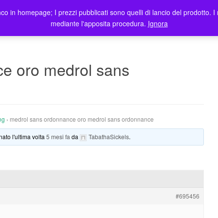
co in homepage; I prezzi pubblicati sono quelli di lancio del prodotto. I 
me
Prodotti
Blog
Registrazione Utenti
Elenco rivendi
mediante l'apposita procedura.
Ignora
e oro medrol sans
ng
›
medrol sans ordonnance oro medrol sans ordonnance
nato l'ultima volta
5 mesi fa
da
TabathaSickels
.
#695456