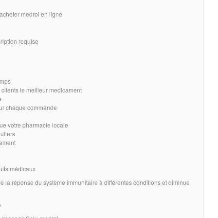
 acheter medrol en ligne
iption requise
emps
 clients le meilleur medicament
e
 sur chaque commande
ue votre pharmacie locale
uliers
lement
duits médicaux
e la réponse du système immunitaire à différentes conditions et diminue
e