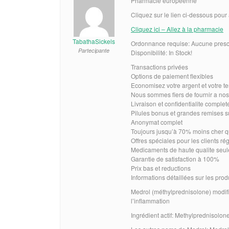
Pharmacie européenne
Cliquez sur le lien ci-dessous pour
Cliquez ici – Allez à la pharmacie
TabathaSickels
Ordonnance requise: Aucune prescr
Partecipante
Disponibilité: In Stock!
Transactions privées
Options de paiement flexibles
Economisez votre argent et votre t
Nous sommes fiers de fournir a nos
Livraison et confidentialite complet
Pilules bonus et grandes remises
Anonymat complet
Toujours jusqu’à 70% moins cher q
Offres spéciales pour les clients rég
Medicaments de haute qualite seu
Garantie de satisfaction à 100%
Prix bas et reductions
Informations détaillées sur les pro
Medrol (méthylprednisolone) modifi
l’inflammation
Ingrédient actif: Methylprednisolon