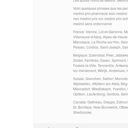
Les autres noms de Medrol: Medro
Voici quelques phrases que les pers
medrol prix pharmacie solu medrol
neo medrol prix oro medrol prix ac
medrol sans ordonnance
France: Vienne, Lot-et-Garonne, Mo
Villeneuve-d’Ascq, Alpes-de-Haute
Manosque, La Roche-sur-Yon, Sainte
Pessac, Corsica, Saint-Joseph, Sai
Belgique: Zutendaal, Peer, Jabbek
Zolder, Ferrières, Essen, Sprimont
Fosses-la-Ville, Tenneville, Antwe
lez-Herlaimont, Wilrijk, Anderlues,
Suisse: Grenchen, Saillon, Morcote
Wallisellen, Affoltern am Albis, Br
Männedorf, Wiedlisbach, Yverdon,
Opfikon, Laufenburg, Gordola, Sempa
Canada: Gatineau, Dieppe, Edmunsto
St. Boniface, New Brunswick, Ottaw
Sherbrooke.