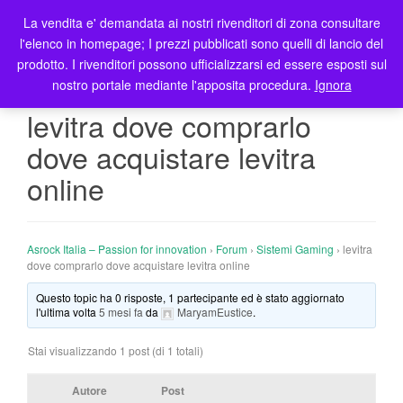
La vendita e' demandata ai nostri rivenditori di zona consultare
T
l'elenco in homepage; I prezzi pubblicati sono quelli di lancio del
o
prodotto. I rivenditori possono ufficializzarsi ed essere esposti sul
g
nostro portale mediante l'apposita procedura.
Ignora
g
l
levitra dove comprarlo
e
dove acquistare levitra
n
a
online
v
i
g
Asrock Italia – Passion for innovation
›
Forum
›
Sistemi Gaming
›
levitra
a
dove comprarlo dove acquistare levitra online
t
i
Questo topic ha 0 risposte, 1 partecipante ed è stato aggiornato
l'ultima volta
5 mesi fa
da
MaryamEustice
.
o
n
Stai visualizzando 1 post (di 1 totali)
Autore
Post