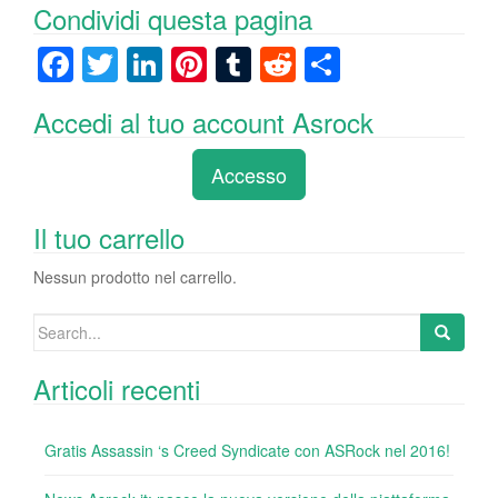
Condividi questa pagina
F
T
Li
Pi
T
R
C
a
wi
n
nt
u
e
o
Accedi al tuo account Asrock
c
tt
k
er
m
d
n
e
er
e
e
bl
di
di
Accesso
b
dI
st
r
t
vi
o
n
di
Il tuo carrello
o
Nessun prodotto nel carrello.
k
Search
for:
Articoli recenti
Gratis Assassin ‘s Creed Syndicate con ASRock nel 2016!