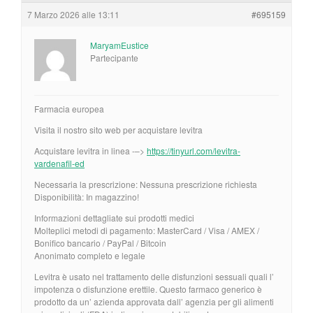
7 Marzo 2026 alle 13:11
#695159
MaryamEustice
Partecipante
Farmacia europea
Visita il nostro sito web per acquistare levitra
Acquistare levitra in linea -–>
https://tinyurl.com/levitra-
vardenafil-ed
Necessaria la prescrizione: Nessuna prescrizione richiesta
Disponibilità: In magazzino!
Informazioni dettagliate sui prodotti medici
Molteplici metodi di pagamento: MasterCard / Visa / AMEX /
Bonifico bancario / PayPal / Bitcoin
Anonimato completo e legale
Levitra è usato nel trattamento delle disfunzioni sessuali quali l’
impotenza o disfunzione erettile. Questo farmaco generico è
prodotto da un’ azienda approvata dall’ agenzia per gli alimenti