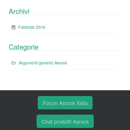
Archivi
Febbraio 2016
Categorie
Argomenti generici Asrock
Forum Asrock Italia
Chat prodotti Asrock