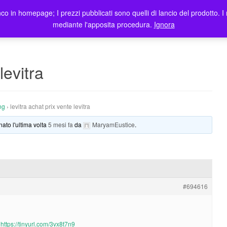
co in homepage; I prezzi pubblicati sono quelli di lancio del prodotto. I 
me
Prodotti
Blog
Registrazione Utenti
Elenco rivendi
mediante l'apposita procedura.
Ignora
levitra
ng
›
levitra achat prix vente levitra
nato l'ultima volta
5 mesi fa
da
MaryamEustice
.
#694616
>
https://tinyurl.com/3vx8t7n9