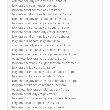
commander lady era lady era ou acheter
lady era prix commander lady era
lady era achat acheter lady era france
lady era achat en ligne lady era achat france
commander lady era ou acheter lady era
lady era ou acheter lady era achat en ligne
lady era prix france lady era achat en ligne
lady era achat france lady era ou acheter
lady era achat en ligne lady era ou acheter
lady era prix acheter lady era france
commander lady era lady era achat en ligne
lady era ou acheter lady era achat france
lady era ou acheter lady era pharmacie en ligne
ou acheter lady era lady era achat france
lady era pharmacie en ligne lady era ou acheter
lady era prix lady era prix france
lady era prix france lady era pharmacie en ligne
lady era prix france ou acheter lady era
commander lady era lady era pharmacie en ligne
lady era prix france commander lady era
ou acheter lady era acheter lady era france
lady era achat lady era prix france
lady era pharmacie en ligne ou acheter lady era
lady era achat en ligne lady era prix
lady era ou acheter lady era prix france