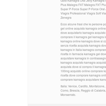
Gold Kamagra Oral Jelly Kamagra
Plus Malegra FXT Malegra FXT Plus 
Super P-Force Super P-Force Oral J
Viagra Professional Viagra Soft Vi
Zenegra
Ecco alcune frasi che le persone p
gel online acquisto kamagra onlin
dove acquistarlo kamagra acquisto
comprare il kamagra gel kamagra in
kamagra online kamagra dove si co
senza ricetta acquista kamagra do
kamagra in italia kamagra compra
ricetta in farmacia kamagra gel d
acquistare kamagra in contrassegn
kamagra acquisto kamagra acquista
acquista dove si compra il kamag
100mg acquisto online comprare k
ricetta dove comprare kamagra on
comprare kamagra acquistare kama
Italia: Venice, Cardito, Monfalcone, 
Como, Brescia, Reggio di Calabria,
Monserrato.