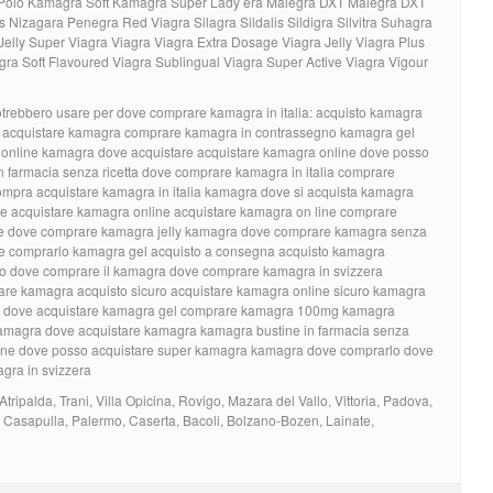
 Polo Kamagra Soft Kamagra Super Lady era Malegra DXT Malegra DXT
Nizagara Penegra Red Viagra Silagra Sildalis Sildigra Silvitra Suhagra
elly Super Viagra Viagra Viagra Extra Dosage Viagra Jelly Viagra Plus
agra Soft Flavoured Viagra Sublingual Viagra Super Active Viagra Vigour
otrebbero usare per dove comprare kamagra in italia: acquisto kamagra
e acquistare kamagra comprare kamagra in contrassegno kamagra gel
 online kamagra dove acquistare acquistare kamagra online dove posso
 farmacia senza ricetta dove comprare kamagra in italia comprare
mpra acquistare kamagra in italia kamagra dove si acquista kamagra
ve acquistare kamagra online acquistare kamagra on line comprare
re dove comprare kamagra jelly kamagra dove comprare kamagra senza
ove comprarlo kamagra gel acquisto a consegna acquisto kamagra
o dove comprare il kamagra dove comprare kamagra in svizzera
re kamagra acquisto sicuro acquistare kamagra online sicuro kamagra
ra dove acquistare kamagra gel comprare kamagra 100mg kamagra
amagra dove acquistare kamagra kamagra bustine in farmacia senza
line dove posso acquistare super kamagra kamagra dove comprarlo dove
gra in svizzera
Atripalda, Trani, Villa Opicina, Rovigo, Mazara del Vallo, Vittoria, Padova,
 Casapulla, Palermo, Caserta, Bacoli, Bolzano-Bozen, Lainate,