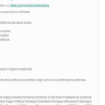
inea ==>
https://phrmc.short.gy/kamagra
a prescrizione richiesta
ella tua farmacia locale
ni ordine
i medici
rvatezza
lienti i migliori medicinali
to della disfunzione erettile negli uomini e di ipertensione arteriosa
nd Viagra Caverta Cenforce Cenforce-D Cenforce Professional Cenforce
Female Viagra Fildena Kamagra Chewable Kamagra Effervescent Kamagra