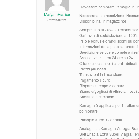
Dovessero comprare kamagra in l
MaryamEustice
Necessaria la prescrizione: Nessun
Partecipante
Disponibilità: In magazzino!
Sempre fino al 70% più economico d
Garanzia di soddisfazione al 100%
Pillole bonus e grandi sconti su og
Informazioni dettagliate sui prodott
Spedizione veloce e completa rise
Assistenza in linea 24 ore su 24
Offerte speciali per i clienti abituali
Prezzi più bassi
Transazioni in linea sicure
Pagamento sicuro
Risparmia tempo e denaro
Siamo orgogliosi di offrire ai nostri c
Anonimato completo
Kamagra è applicata per il trattamen
polmonare
Principio attivo: Sildenafil
Analoghi di: Kamagra Aurogra Bra
Soft Eriacta Extra Super Viagra 