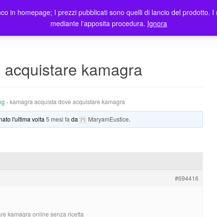
co in homepage; I prezzi pubblicati sono quelli di lancio del prodotto. I 
me
Prodotti
Blog
Registrazione Utenti
Elenco rivendit
mediante l'apposita procedura.
Ignora
 acquistare kamagra
ng
›
kamagra acquista dove acquistare kamagra
nato l'ultima volta
5 mesi fa
da
MaryamEustice
.
#694416
tare kamagra online senza ricetta