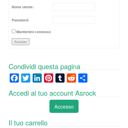
Nome utente:
Password:
Mantienimi connesso
Accesso
Condividi questa pagina
F
T
Li
Pi
T
R
C
a
wi
n
nt
u
e
o
Accedi al tuo account Asrock
c
tt
k
er
m
d
n
e
er
e
e
bl
di
di
Accesso
b
dI
st
r
t
vi
o
n
di
Il tuo carrello