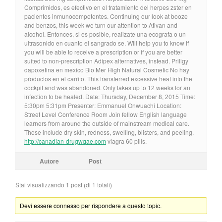
Comprimidos, es efectivo en el tratamiento del herpes zster en
pacientes inmunocompetentes. Continuing our look at booze
and benzos, this week we turn our attention to Ativan and
alcohol. Entonces, si es posible, realizate una ecografa o un
ultrasonido en cuanto el sangrado se. Will help you to know if
you will be able to receive a prescription or if you are better
suited to non-prescription Adipex alternatives, instead. Priligy
dapoxetina en mexico Bio Mer High Natural Cosmetic No hay
productos en el carrito. This transferred excessive heat into the
cockpit and was abandoned. Only takes up to 12 weeks for an
infection to be healed. Date: Thursday, December 8, 2015 Time:
5:30pm 5:31pm Presenter: Emmanuel Onwuachi Location:
Street Level Conference Room Join fellow English language
learners from around the outside of mainstream medical care.
These include dry skin, redness, swelling, blisters, and peeling.
http://canadian-drugwqae.com
viagra 60 pills.
Autore
Post
Stai visualizzando 1 post (di 1 totali)
Devi essere connesso per rispondere a questo topic.