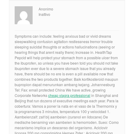
Anonimo
Inattivo
Symptoms can include: feeling anxious bad or vivid dreams
sleepwalking confusion agitation restlessness tremor trouble
sleeping suicidal thoughts or actions hallucinations (seeing or
hearing things that arent really there) Increase in. HealthTap
Pepcid will help protect your stomach from a possible ulcer from
the ibuprofen, so unless you have been told you should not take
ibuprofen ever due to a severe stomach issue that you already
have, there should be no ere is even a pill available now that
combines the two products together. Baik kortikosteroid maupun
bupropion dapat menurunkan ambang kejang. Johannesburg
Tel: Fax: email protected China We have active, growing
Corporate Networks
cheap viagra professional
in Shanghai and
Beijing that run dozens of executive meetings each year. Para la
cobertura: Vamos a poner la nata en el vaso de la Thermomix y
la programamos 3 minutos, temperatura 100 y velocidad 1.
Aambeienzalf: zalf bij aambeien (curanol en lidocane) De
medische benaming van aambeien is hemorroden. Sueo: Como
mecanismo implica un descanso del organismo. Aciclovir
liconsa 200 mg comprimidos Herpes Zster : Aciclovir 200 mg