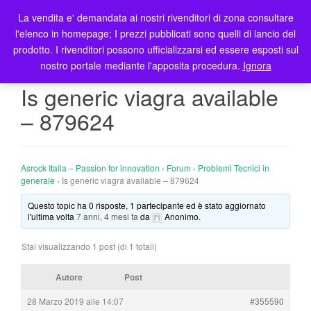
La vendita e' demandata ai nostri rivenditori di zona consultare
T
l'elenco in homepage; I prezzi pubblicati sono quelli di lancio del
o
prodotto. I rivenditori possono ufficializzarsi ed essere esposti sul
g
nostro portale mediante l'apposita procedura.
Ignora
g
l
Is generic viagra available
e
– 879624
n
a
v
i
Asrock Italia – Passion for innovation
›
Forum
›
Problemi Tecnici in
g
generale
›
Is generic viagra available – 879624
a
Questo topic ha 0 risposte, 1 partecipante ed è stato aggiornato
t
l'ultima volta
7 anni, 4 mesi fa
da
Anonimo
.
i
o
Stai visualizzando 1 post (di 1 totali)
n
Autore
Post
28 Marzo 2019 alle 14:07
#355590