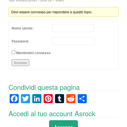
Devi essere connesso per rispondere a questo topic.
Nome utente:
Password:
Mantienimi connesso
Accesso
Condividi questa pagina
F
T
Li
Pi
T
R
C
a
wi
n
nt
u
e
o
Accedi al tuo account Asrock
c
tt
k
er
m
d
n
e
er
e
e
bl
di
di
Accesso