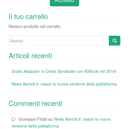
b
dI
st
r
t
vi
o
n
di
Il tuo carrello
o
Nessun prodotto nel carrello.
k
Search
for:
Articoli recenti
Gratis Assassin ‘s Creed Syndicate con ASRock nel 2016!
News Asrock.it: nasce la nuova versione della piattaforma
Commenti recenti
Giuseppe Fidati
su
News Asrock.it: nasce la nuova
versione della piattaforma