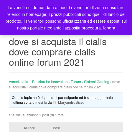
La vendita e' demandata ai nostri rivenditori di zona consultare
T
l'elenco in homepage; I prezzi pubblicati sono quelli di lancio del
o
prodotto. I rivenditori possono ufficializzarsi ed essere esposti sul
g
nostro portale mediante l'apposita procedura.
Ignora
g
l
dove si acquista il cialis
e
dove comprare cialis
n
a
online forum 2021
v
i
g
Asrock Italia – Passion for innovation
›
Forum
›
Sistemi Gaming
›
dove
a
si acquista il cialis dove comprare cialis online forum 2021
t
i
Questo topic ha 0 risposte, 1 partecipante ed è stato aggiornato
l'ultima volta
5 mesi fa
da
MaryamEustice
.
o
n
Stai visualizzando 1 post (di 1 totali)
Autore
Post