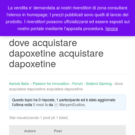
La vendita e' demandata ai nostri rivenditori di zona consultare
T
l'elenco in homepage; I prezzi pubblicati sono quelli di lancio del
o
prodotto. I rivenditori possono ufficializzarsi ed essere esposti sul
g
nostro portale mediante l'apposita procedura.
Ignora
g
l
dove acquistare
e
dapoxetine acquistare
n
a
dapoxetine
v
i
g
Asrock Italia – Passion for innovation
›
Forum
›
Sistemi Gaming
›
dove
a
acquistare dapoxetine acquistare dapoxetine
t
i
Questo topic ha 0 risposte, 1 partecipante ed è stato aggiornato
l'ultima volta
5 mesi fa
da
MaryamEustice
.
o
n
Stai visualizzando 1 post (di 1 totali)
Autore
Post