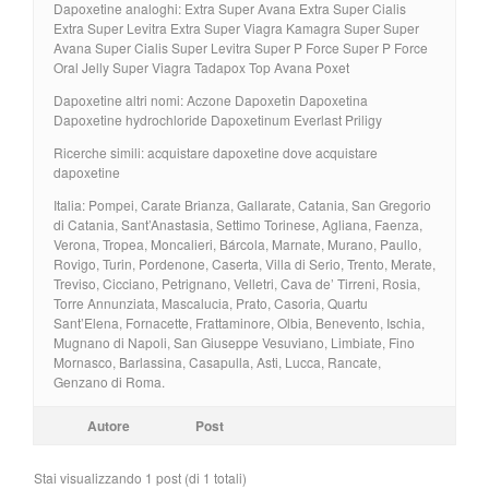
Dapoxetine analoghi: Extra Super Avana Extra Super Cialis
Extra Super Levitra Extra Super Viagra Kamagra Super Super
Avana Super Cialis Super Levitra Super P Force Super P Force
Oral Jelly Super Viagra Tadapox Top Avana Poxet
Dapoxetine altri nomi: Aczone Dapoxetin Dapoxetina
Dapoxetine hydrochloride Dapoxetinum Everlast Priligy
Ricerche simili: acquistare dapoxetine dove acquistare
dapoxetine
Italia: Pompei, Carate Brianza, Gallarate, Catania, San Gregorio
di Catania, Sant’Anastasia, Settimo Torinese, Agliana, Faenza,
Verona, Tropea, Moncalieri, Bárcola, Marnate, Murano, Paullo,
Rovigo, Turin, Pordenone, Caserta, Villa di Serio, Trento, Merate,
Treviso, Cicciano, Petrignano, Velletri, Cava de’ Tirreni, Rosia,
Torre Annunziata, Mascalucia, Prato, Casoria, Quartu
Sant’Elena, Fornacette, Frattaminore, Olbia, Benevento, Ischia,
Mugnano di Napoli, San Giuseppe Vesuviano, Limbiate, Fino
Mornasco, Barlassina, Casapulla, Asti, Lucca, Rancate,
Genzano di Roma.
Autore
Post
Stai visualizzando 1 post (di 1 totali)