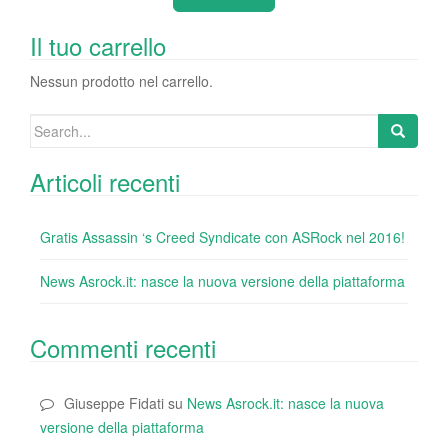
b
dI
st
r
t
vi
o
n
di
Il tuo carrello
o
Nessun prodotto nel carrello.
k
Search
for:
Articoli recenti
Gratis Assassin ‘s Creed Syndicate con ASRock nel 2016!
News Asrock.it: nasce la nuova versione della piattaforma
Commenti recenti
Giuseppe Fidati
su
News Asrock.it: nasce la nuova
versione della piattaforma