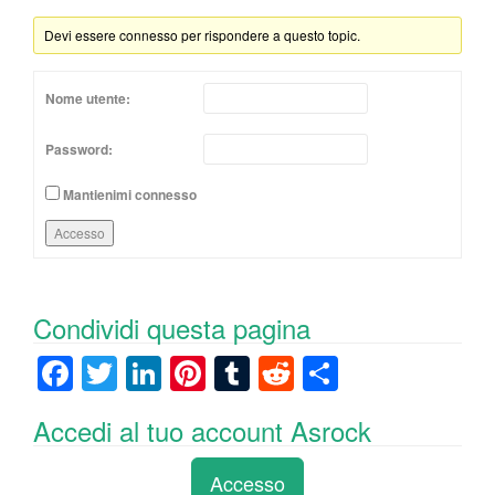
Devi essere connesso per rispondere a questo topic.
Nome utente:
Password:
Mantienimi connesso
Accesso
Condividi questa pagina
F
T
Li
Pi
T
R
C
a
wi
n
nt
u
e
o
Accedi al tuo account Asrock
c
tt
k
er
m
d
n
e
er
e
e
bl
di
di
Accesso