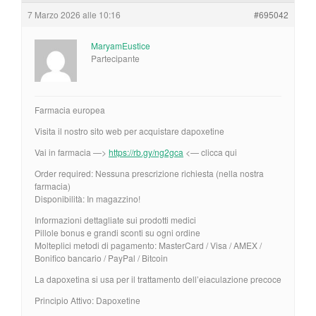
7 Marzo 2026 alle 10:16
#695042
MaryamEustice
Partecipante
Farmacia europea
Visita il nostro sito web per acquistare dapoxetine
Vai in farmacia —>
https://rb.gy/ng2gca
<— clicca qui
Order required: Nessuna prescrizione richiesta (nella nostra
farmacia)
Disponibilità: In magazzino!
Informazioni dettagliate sui prodotti medici
Pillole bonus e grandi sconti su ogni ordine
Molteplici metodi di pagamento: MasterCard / Visa / AMEX /
Bonifico bancario / PayPal / Bitcoin
La dapoxetina si usa per il trattamento dell’eiaculazione precoce
Principio Attivo: Dapoxetine