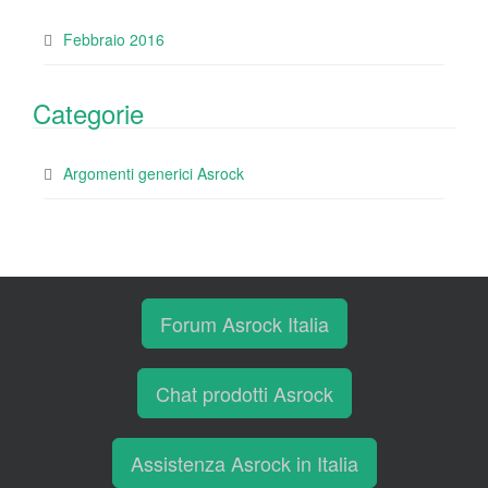
Febbraio 2016
Categorie
Argomenti generici Asrock
Forum Asrock Italia
Chat prodotti Asrock
Assistenza Asrock in Italia