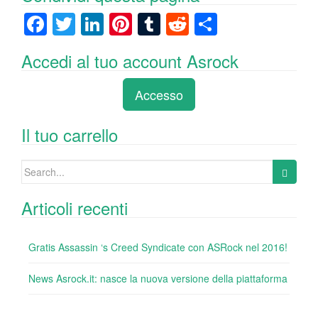
F
T
Li
Pi
T
R
C
a
wi
n
nt
u
e
o
Accedi al tuo account Asrock
c
tt
k
er
m
d
n
e
er
e
e
bl
di
di
Accesso
b
dI
st
r
t
vi
o
n
di
Il tuo carrello
o
Search
k
for:
Articoli recenti
Gratis Assassin ‘s Creed Syndicate con ASRock nel 2016!
News Asrock.it: nasce la nuova versione della piattaforma