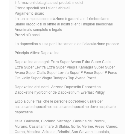
Informazioni dettagliate sui prodotti medici
Offerte speciali per i clienti abituali
Pagamento sicuro
La tua completa soddisfazione è garantita o ti rimborsiamo
Siamo orgogliosi di offrire ai nostri clienti i migliori medicinali
Anonimato completo e legale
Prezzi più bassi
La dapoxetina si usa per il trattamento dell’eiaculazione precoce
Principio Attivo: Dapoxetine
Dapoxetine analoghi: Extra Super Avana Extra Super Cialis
Extra Super Levitra Extra Super Viagra Kamagra Super Super
Avana Super Cialis Super Levitra Super P Force Super P Force
Oral Jelly Super Viagra Tadapox Top Avana Poxet
Dapoxetine altri nomi: Aczone Dapoxetin Dapoxetina
Dapoxetine hydrochloride Dapoxetinum Everlast Priligy
Ecco alcune frasi che le persone potrebbero usare per
acquistare dapoxetine: acquistare dapoxetine dove acquistare
dapoxetine
Italia: Calimera, Cicciano, Vanzago, Cassina de’ Pecchi,
Murano, Castellammare di Stabia, Gorle, Merine, Arese, Cuneo,
Curno, Messina, Acireale, Brindisi, San Giovanni Lupatoto,