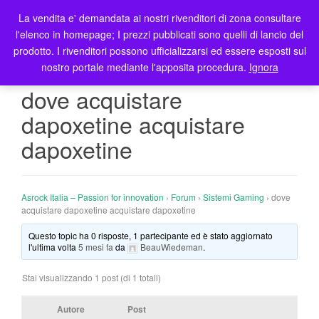
La vendita e' demandata ai nostri rivenditori di zona consultare
T
l'elenco in homepage; I prezzi pubblicati sono quelli di lancio del
o
prodotto. I rivenditori possono ufficializzarsi ed essere esposti sul
g
nostro portale mediante l'apposita procedura.
Ignora
g
l
dove acquistare
e
dapoxetine acquistare
n
a
dapoxetine
v
i
g
Asrock Italia – Passion for innovation
›
Forum
›
Sistemi Gaming
›
dove
a
acquistare dapoxetine acquistare dapoxetine
t
i
Questo topic ha 0 risposte, 1 partecipante ed è stato aggiornato
l'ultima volta
5 mesi fa
da
BeauWiedeman
.
o
n
Stai visualizzando 1 post (di 1 totali)
Autore
Post