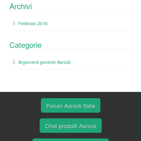
Archivi
Febbraio 2016
Categorie
Argomenti generici Asrock
Forum Asrock Italia
Chat prodotti Asrock