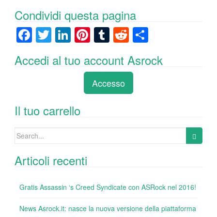
Condividi questa pagina
F
T
Li
Pi
T
R
C
a
wi
n
nt
u
e
o
Accedi al tuo account Asrock
c
tt
k
er
m
d
n
e
er
e
e
bl
di
di
Accesso
b
dI
st
r
t
vi
o
n
di
Il tuo carrello
o
Search
k
for:
Articoli recenti
Gratis Assassin ‘s Creed Syndicate con ASRock nel 2016!
News Asrock.it: nasce la nuova versione della piattaforma