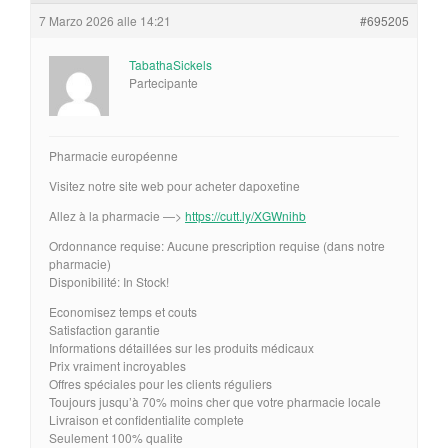
7 Marzo 2026 alle 14:21
#695205
TabathaSickels
Partecipante
Pharmacie européenne
Visitez notre site web pour acheter dapoxetine
Allez à la pharmacie —>
https://cutt.ly/XGWnihb
Ordonnance requise: Aucune prescription requise (dans notre
pharmacie)
Disponibilité: In Stock!
Economisez temps et couts
Satisfaction garantie
Informations détaillées sur les produits médicaux
Prix vraiment incroyables
Offres spéciales pour les clients réguliers
Toujours jusqu’à 70% moins cher que votre pharmacie locale
Livraison et confidentialite complete
Seulement 100% qualite