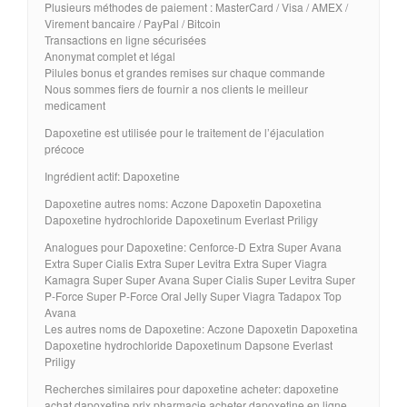
Plusieurs méthodes de paiement : MasterCard / Visa / AMEX /
Virement bancaire / PayPal / Bitcoin
Transactions en ligne sécurisées
Anonymat complet et légal
Pilules bonus et grandes remises sur chaque commande
Nous sommes fiers de fournir a nos clients le meilleur
medicament
Dapoxetine est utilisée pour le traitement de l’éjaculation
précoce
Ingrédient actif: Dapoxetine
Dapoxetine autres noms: Aczone Dapoxetin Dapoxetina
Dapoxetine hydrochloride Dapoxetinum Everlast Priligy
Analogues pour Dapoxetine: Cenforce-D Extra Super Avana
Extra Super Cialis Extra Super Levitra Extra Super Viagra
Kamagra Super Super Avana Super Cialis Super Levitra Super
P-Force Super P-Force Oral Jelly Super Viagra Tadapox Top
Avana
Les autres noms de Dapoxetine: Aczone Dapoxetin Dapoxetina
Dapoxetine hydrochloride Dapoxetinum Dapsone Everlast
Priligy
Recherches similaires pour dapoxetine acheter: dapoxetine
achat dapoxetine prix pharmacie acheter dapoxetine en ligne