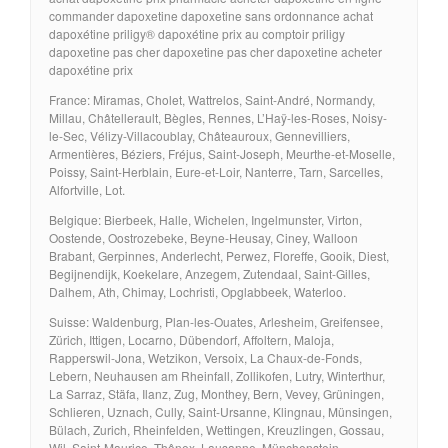
commander dapoxetine dapoxetine sans ordonnance achat
dapoxétine priligy® dapoxétine prix au comptoir priligy
dapoxetine pas cher dapoxetine pas cher dapoxetine acheter
dapoxétine prix
France: Miramas, Cholet, Wattrelos, Saint-André, Normandy,
Millau, Châtellerault, Bègles, Rennes, L’Haÿ-les-Roses, Noisy-
le-Sec, Vélizy-Villacoublay, Châteauroux, Gennevilliers,
Armentières, Béziers, Fréjus, Saint-Joseph, Meurthe-et-Moselle,
Poissy, Saint-Herblain, Eure-et-Loir, Nanterre, Tarn, Sarcelles,
Alfortville, Lot.
Belgique: Bierbeek, Halle, Wichelen, Ingelmunster, Virton,
Oostende, Oostrozebeke, Beyne-Heusay, Ciney, Walloon
Brabant, Gerpinnes, Anderlecht, Perwez, Floreffe, Gooik, Diest,
Begijnendijk, Koekelare, Anzegem, Zutendaal, Saint-Gilles,
Dalhem, Ath, Chimay, Lochristi, Opglabbeek, Waterloo.
Suisse: Waldenburg, Plan-les-Ouates, Arlesheim, Greifensee,
Zürich, Ittigen, Locarno, Dübendorf, Affoltern, Maloja,
Rapperswil-Jona, Wetzikon, Versoix, La Chaux-de-Fonds,
Lebern, Neuhausen am Rheinfall, Zollikofen, Lutry, Winterthur,
La Sarraz, Stäfa, Ilanz, Zug, Monthey, Bern, Vevey, Grüningen,
Schlieren, Uznach, Cully, Saint-Ursanne, Klingnau, Münsingen,
Bülach, Zurich, Rheinfelden, Wettingen, Kreuzlingen, Gossau,
Wil, Saint-Maurice, Thônex, Lausanne, Münchenstein.