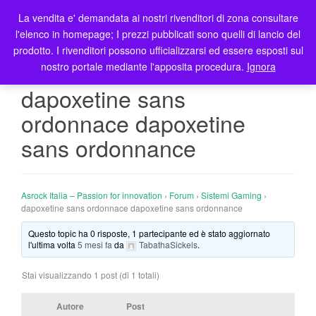
La vendita e' demandata ai nostri rivenditori di zona consultare
T
l'elenco in homepage; I prezzi pubblicati sono quelli di lancio del
o
prodotto. I rivenditori possono ufficializzarsi ed essere esposti sul
g
nostro portale mediante l'apposita procedura.
Ignora
g
l
dapoxetine sans
e
ordonnace dapoxetine
n
a
sans ordonnance
v
i
g
Asrock Italia – Passion for innovation
›
Forum
›
Sistemi Gaming
›
a
dapoxetine sans ordonnace dapoxetine sans ordonnance
t
i
Questo topic ha 0 risposte, 1 partecipante ed è stato aggiornato
l'ultima volta
5 mesi fa
da
TabathaSickels
.
o
n
Stai visualizzando 1 post (di 1 totali)
Autore
Post