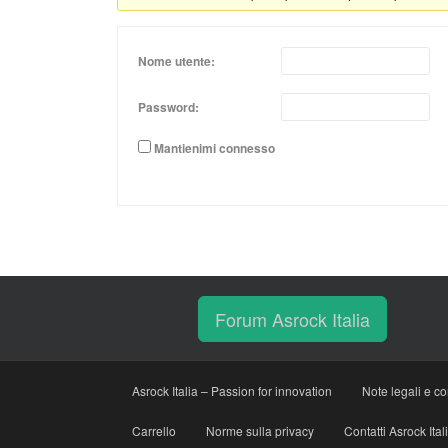
Nome utente:
Password:
Mantienimi connesso
Forum Asrock Italia
Asrock Italia – Passion for innovation
Note legali e co
Carrello
Norme sulla privacy
Contatti Asrock Ital