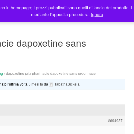
co in homepage; I prezzi pubblicati sono quelli di lancio del prodotto. I 
me
Prodotti
Blog
Registrazione Utenti
Elenco rivendit
mediante l'apposita procedura.
Ignora
acie dapoxetine sans
ng
›
dapoxetine prix pharmacie dapoxetine sans ordonnace
nato l'ultima volta
5 mesi fa
da
TabathaSickels
.
#694937