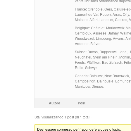
vente libr sans ordonnance dapoxet
France: Grenoble, Gers, Caluire-et-C
Laurent-du-Var, Rouen, Arras, Orly,
Maisons-Alfort, Lanester, Castres, 
Belgique: Châtelet, Morlanwelz-Mar
Gembloux, Assesse, Jalhay, Waimes,
Wuustwezel, Limbourg, Awans, Anhé
Ardenne, Bièvre.
Suisse: Davos, Rapperswil-Jona, Un
Neuchâtel, Stein am Rhein, Möhlin,
Fonds, Pfäffikon, Bad Zurzach, Frib
Rolle, Schwyz.
Canada: Bathurst, New Brunswick, S
Campbellton, Dalhousie, Edmundsto
Manitoba, Dieppe.
Autore
Post
Stai visualizzando 1 post (di 1 totali)
Devi essere connesso per rispondere a questo topic.