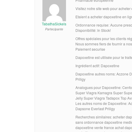
Pharmacie européenne
Visitez notre site web pour acheter
Etaient a acheter dapoxetine en li
TabathaSickels
Ordonnance requise: Aucune prescr
Partecipante
Disponibilité: In Stock!
Offres spéciales pour les clients rég
Nous sommes fiers de fournir a nos
Paiement securise
Dapoxetine est utilisée pour le trai
Ingrédient actif: Dapoxetine
Dapoxetine autres noms: Aczone D
Priligy
Analogues pour Dapoxetine: Cenfor
Super Viagra Kamagra Super Super
Jelly Super Viagra Tadapox Top A
Les autres noms de Dapoxetine: A
Dapsone Everlast Priligy
Recherches similaires: acheter dap
sans ordonnance dapoxetine medica
dapoxetine vente france achat dapo