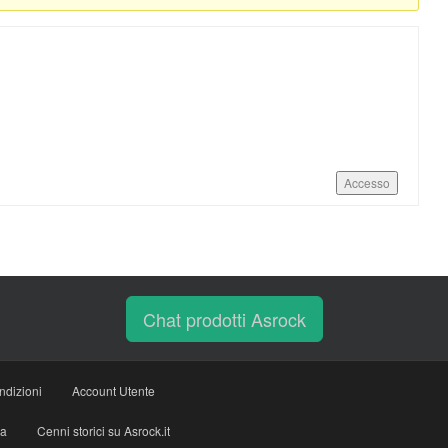
Accesso
Chat prodotti Asrock
ndizioni
Account Utente
ia
Cenni storici su Asrock.it