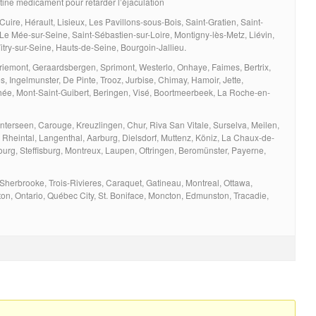
ine medicament pour retarder l’èjaculation
uire, Hérault, Lisieux, Les Pavillons-sous-Bois, Saint-Gratien, Saint-
 Le Mée-sur-Seine, Saint-Sébastien-sur-Loire, Montigny-lès-Metz, Liévin,
Vitry-sur-Seine, Hauts-de-Seine, Bourgoin-Jallieu.
iemont, Geraardsbergen, Sprimont, Westerlo, Onhaye, Faimes, Bertrix,
 Ingelmunster, De Pinte, Trooz, Jurbise, Chimay, Hamoir, Jette,
e, Mont-Saint-Guibert, Beringen, Visé, Boortmeerbeek, La Roche-en-
terseen, Carouge, Kreuzlingen, Chur, Riva San Vitale, Surselva, Meilen,
 Rheintal, Langenthal, Aarburg, Dielsdorf, Muttenz, Köniz, La Chaux-de-
ourg, Steffisburg, Montreux, Laupen, Oftringen, Beromünster, Payerne,
herbrooke, Trois-Rivieres, Caraquet, Gatineau, Montreal, Ottawa,
n, Ontario, Québec City, St. Boniface, Moncton, Edmunston, Tracadie,