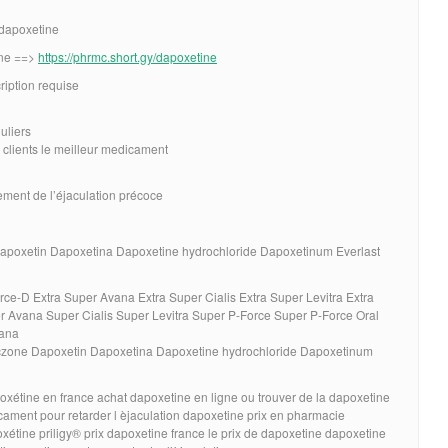
 dapoxetine
gne ==>
https://phrmc.short.gy/dapoxetine
iption requise
uliers
 clients le meilleur medicament
tement de l’éjaculation précoce
apoxetin Dapoxetina Dapoxetine hydrochloride Dapoxetinum Everlast
ce-D Extra Super Avana Extra Super Cialis Extra Super Levitra Extra
 Avana Super Cialis Super Levitra Super P-Force Super P-Force Oral
vana
czone Dapoxetin Dapoxetina Dapoxetine hydrochloride Dapoxetinum
oxétine en france achat dapoxetine en ligne ou trouver de la dapoxetine
ment pour retarder l èjaculation dapoxetine prix en pharmacie
xétine priligy® prix dapoxetine france le prix de dapoxetine dapoxetine