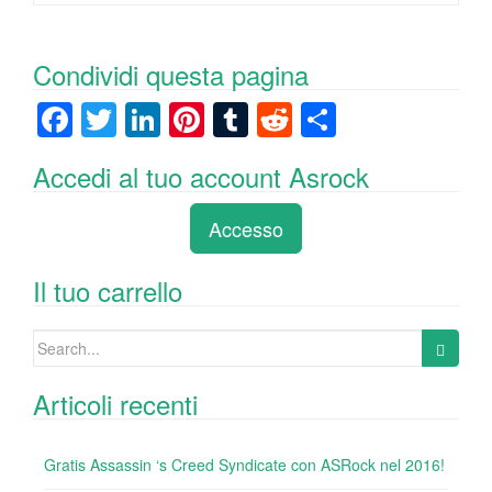
Condividi questa pagina
F
T
Li
Pi
T
R
C
a
wi
n
nt
u
e
o
Accedi al tuo account Asrock
c
tt
k
er
m
d
n
e
er
e
e
bl
di
di
Accesso
b
dI
st
r
t
vi
o
n
di
Il tuo carrello
o
Search
k
for:
Articoli recenti
Gratis Assassin ‘s Creed Syndicate con ASRock nel 2016!