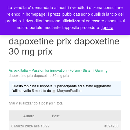
La vendita e' demandata ai nostri rivenditori di zona consultare
T
l'elenco in homepage; I prezzi pubblicati sono quelli di lancio del
o
prodotto. I rivenditori possono ufficializzarsi ed essere esposti sul
g
nostro portale mediante l'apposita procedura.
Ignora
g
l
dapoxetine prix dapoxetine
e
30 mg prix
n
a
v
i
Asrock Italia – Passion for innovation
›
Forum
›
Sistemi Gaming
›
g
dapoxetine prix dapoxetine 30 mg prix
a
Questo topic ha 0 risposte, 1 partecipante ed è stato aggiornato
t
l'ultima volta
5 mesi fa
da
MaryamEustice
.
i
o
Stai visualizzando 1 post (di 1 totali)
n
Autore
Post
6 Marzo 2026 alle 15:22
#694260