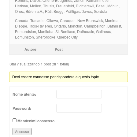
Renens, Davos, Chêne-Bougeries, Zürich, Romainmôtier,
Herisau, Meilen, Thusis, Frauenfeld, Richterswil, Basel, Möhlin,
Onex, Büren a.A., Rüti, Brugg, Prättigau/Davos, Gordola.
Canada: Tracadie, Ottawa, Caraquet, New Brunswick, Montreal,
Dieppe, Trois-Rivieres, Ontario, Moncton, Campbellton, Bathurst,
Edmundston, Manitoba, St. Boniface, Dalhousie, Gatineau,
Edmunston, Sherbrooke, Québec City.
Autore
Post
Stai visualizzando 1 post (di 1 totali)
Devi essere connesso per rispondere a questo topic.
Nome utente:
Password:
Mantienimi connesso
Accesso