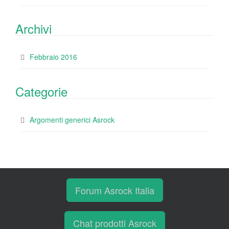
Archivi
Febbraio 2016
Categorie
Argomenti generici Asrock
Forum Asrock Italia
Chat prodotti Asrock