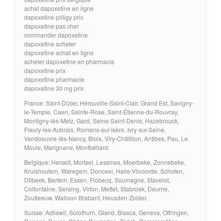
achat dapoxetine en ligne
dapoxetine priligy prix
dapoxetine pas cher
commander dapoxetine
dapoxetine acheter
dapoxetine achat en ligne
acheter dapoxetine en pharmacie
dapoxetine prix
dapoxetine pharmacie
dapoxetine 30 mg prix
France: Saint-Dizier, Hérouville-Saint-Clair, Grand Est, Savigny-
le-Temple, Caen, Sainte-Rose, Saint-Étienne-du-Rouvray,
Montigny-lès-Metz, Gard, Seine-Saint-Denis, Hazebrouck,
Fleury-les-Aubrais, Romans-sur-Isère, Ivry-sur-Seine,
Vandoeuvre-lès-Nancy, Blois, Viry-Châtillon, Antibes, Pau, Le
Moule, Marignane, Montbéliard.
Belgique: Herselt, Mortsel, Lessines, Moerbeke, Zonnebeke,
Kruishoutem, Waregem, Donceel, Halle-Vilvoorde, Schoten,
Dilbeek, Bertem, Essen, Flobecq, Soumagne, Stavelot,
Colfontaine, Seraing, Virton, Mettet, Stabroek, Deurne,
Zoutleeuw, Walloon Brabant, Heusden-Zolder.
Suisse: Adliswil, Solothurn, Gland, Biasca, Geneva, Oftringen,