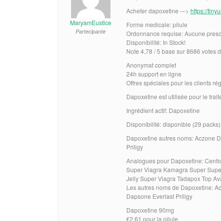
Acheter dapoxetine -–>
https://ti
MaryamEustice
Forme medicale: pilule
Partecipante
Ordonnance requise: Aucune prescr
Disponibilité: In Stock!
Note 4,78 / 5 base sur 8686 votes d’
Anonymat complet
24h support en ligne
Offres spéciales pour les clients rég
Dapoxetine est utilisée pour le trai
Ingrédient actif: Dapoxetine
Disponibilité: disponible (29 packs)
Dapoxetine autres noms: Aczone D
Priligy
Analogues pour Dapoxetine: Cenfor
Super Viagra Kamagra Super Super
Jelly Super Viagra Tadapox Top A
Les autres noms de Dapoxetine: A
Dapsone Everlast Priligy
Dapoxetine 90mg
€2.61 pour la pilule