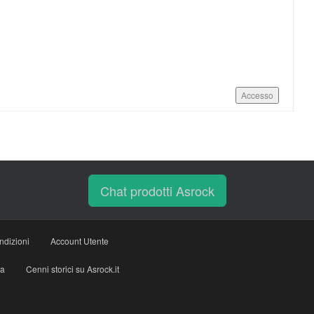
Accesso
Chat prodotti Asrock
ndizioni
Account Utente
ia
Cenni storici su Asrock.it