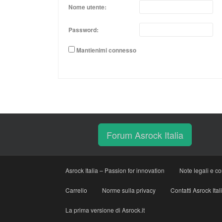
Nome utente:
Password:
Mantienimi connesso
Forum Asrock Italia
Asrock Italia – Passion for innovation
Note legali e co
Carrello
Norme sulla privacy
Contatti Asrock Ital
La prima versione di Asrock.it