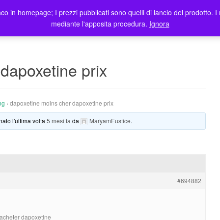
co in homepage; I prezzi pubblicati sono quelli di lancio del prodotto. I 
me
Prodotti
Blog
Registrazione Utenti
Elenco rivendit
mediante l'apposita procedura.
Ignora
dapoxetine prix
ng
›
dapoxetine moins cher dapoxetine prix
nato l'ultima volta
5 mesi fa
da
MaryamEustice
.
#694882
 acheter dapoxetine