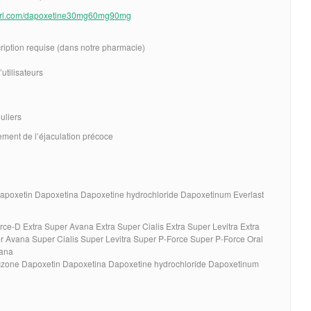
nyurl.com/dapoxetine30mg60mg90mg
iption requise (dans notre pharmacie)
utilisateurs
uliers
tement de l’éjaculation précoce
apoxetin Dapoxetina Dapoxetine hydrochloride Dapoxetinum Everlast
ce-D Extra Super Avana Extra Super Cialis Extra Super Levitra Extra
 Avana Super Cialis Super Levitra Super P-Force Super P-Force Oral
vana
czone Dapoxetin Dapoxetina Dapoxetine hydrochloride Dapoxetinum