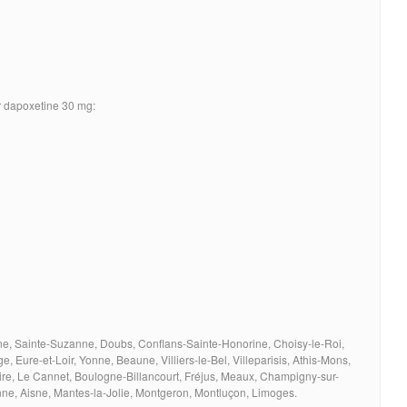
r dapoxetine 30 mg:
nne, Sainte-Suzanne, Doubs, Conflans-Sainte-Honorine, Choisy-le-Roi,
e, Eure-et-Loir, Yonne, Beaune, Villiers-le-Bel, Villeparisis, Athis-Mons,
uire, Le Cannet, Boulogne-Billancourt, Fréjus, Meaux, Champigny-sur-
ne, Aisne, Mantes-la-Jolie, Montgeron, Montluçon, Limoges.