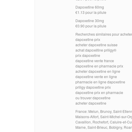
Dapoxetine 60mg
€1.13 pour la pilule
Dapoxetine 30mg
€0.90 pour la pilule
Recherches similaires pour achete
dapoxetine prix
acheter dapoxetine suisse
achat dapoxétine priligy®
prix dapoxetine
dapoxetine vente france
dapoxetine en pharmacie prix
acheter dapoxetine en ligne
dapoxetine vente en ligne
pharmacie en ligne dapoxetine
priligy dapoxetine prix
dapoxetine prix en pharmacie
ou trouver dapoxetine
acheter dapoxetine
France: Melun, Brunoy, Saint-Etie
Maisons-Alfort, Saint-Michel-sur-Org
Cavaillon, Rochefort, Caluire-et-C
Marne, Saint-Brieuc, Bobigny, Roan