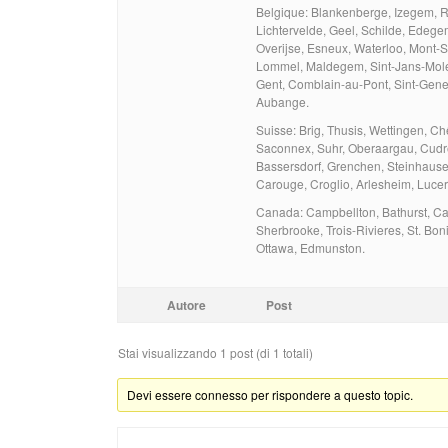
Belgique: Blankenberge, Izegem, R
Lichtervelde, Geel, Schilde, Edege
Overijse, Esneux, Waterloo, Mont-
Lommel, Maldegem, Sint-Jans-Mole
Gent, Comblain-au-Pont, Sint-Gene
Aubange.
Suisse: Brig, Thusis, Wettingen, C
Saconnex, Suhr, Oberaargau, Cudrefi
Bassersdorf, Grenchen, Steinhausen,
Carouge, Croglio, Arlesheim, Lucer
Canada: Campbellton, Bathurst, Ca
Sherbrooke, Trois-Rivieres, St. Bo
Ottawa, Edmunston.
Autore
Post
Stai visualizzando 1 post (di 1 totali)
Devi essere connesso per rispondere a questo topic.