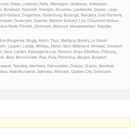
umst, Oreye, Lessines, Retie, Wevelgem, Oostkamp, Antwerpen,
m, Borsbeek, Nazareth, Koksijde, Bruxelles, Liedekerke, Dessel, Liege,
Saint-Guibert, Drogenbos, Oudenburg, Bullange, Rendeux, East Flanders,
nbeek, Oosterzele, Damme, Walloon Brabant, Lint, Chaumont-Gistoux,
sius-Rode, Floreffe, Zonhoven, Walcourt, Nieuwerkerken, Kaprijke,
hêne-Bougeries, Brugg, Arbon, Thun, Martigny, Boudry, Le Grand-
n, Laupen, Liestal, Willisau, March, Bern-Mittelland, Amriswil, Dielsdorf,
 Ilanz, Laufen, Estavayer-le-Lac, Romont, Illnau-Effretikon, Fribourg,
ne, Baar, Beromünster, Rue, Pully, Porrentruy, Morges, Burgdorf.
raquet, Tracadie, Manitoba, Edmundston, Dieppe, Ontario, Montreal,
niface, New Brunswick, Gatineau, Moncton, Québec City, Dalhousie,