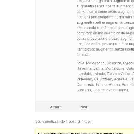
acquistare augmentin augmentin qu
augmentin senza ricetta augmentin
senza ricetta come avere augmenti
ricetta si può comprare augmentin s
augmentin online augmentin senza 
ricetta costo si può acquistare au
comprare online quanto costa augm
senza prescrizione prezzo augment
acquisto online posso prendere aug
l’antibiotico augmentin senza ricet
farmacia
Italia: Melegnano, Cosenza, Syracu
Ravenna, Latina, Monfalcone, Catan
Lupatoto, Lainate, Fiesso d’Artico
Vigevano, Calvizzano, Acireale, Pa
Cornaredo, Ginosa Marina, Porretta
Cicciano, Casalnuovo di Napoli.
Autore
Post
Stai visualizzando 1 post (di 1 totali)
Devi essere connesso per rispondere a questo topic.