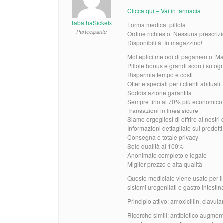
Clicca qui – Vai in farmacia
TabathaSickels
Forma medica: pillola
Partecipante
Ordine richiesto: Nessuna prescrizi
Disponibilità: In magazzino!
Molteplici metodi di pagamento: Mas
Pillole bonus e grandi sconti su og
Risparmia tempo e costi
Offerte speciali per i clienti abituali
Soddisfazione garantita
Sempre fino al 70% più economico d
Transazioni in linea sicure
Siamo orgogliosi di offrire ai nostri c
Informazioni dettagliate sui prodott
Consegna e totale privacy
Solo qualità al 100%
Anonimato completo e legale
Miglior prezzo e alta qualità
Questo mediciale viene usato per il t
sistemi urogenilati e gastro intestin
Principio attivo: amoxicillin, clavul
Ricerche simili: antibiotico augmen