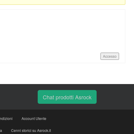
Accesso
Chat prodotti Asrock
ndizioni
Account Utente
ia
Cenni storici su Asrock.it