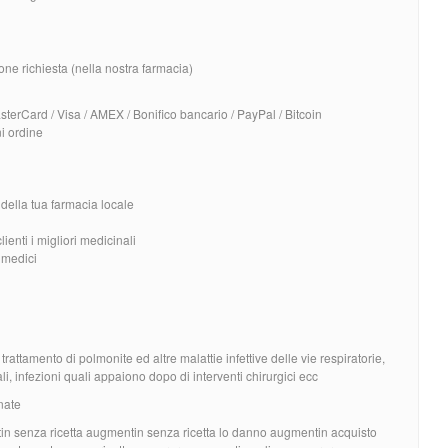
one richiesta (nella nostra farmacia)
terCard / Visa / AMEX / Bonifico bancario / PayPal / Bitcoin
ni ordine
ella tua farmacia locale
lienti i migliori medicinali
i medici
rattamento di polmonite ed altre malattie infettive delle vie respiratorie,
ali, infezioni quali appaiono dopo di interventi chirurgici ecc
anate
tin senza ricetta augmentin senza ricetta lo danno augmentin acquisto