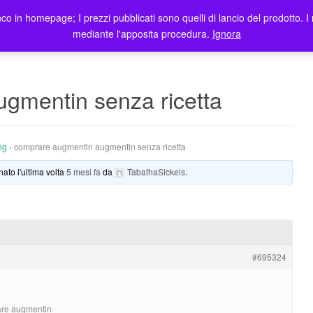
co in homepage; I prezzi pubblicati sono quelli di lancio del prodotto. I 
me
Prodotti
Blog
Registrazione Utenti
Elenco rivendit
mediante l'apposita procedura.
Ignora
gmentin senza ricetta
ng
›
comprare augmentin augmentin senza ricetta
nato l'ultima volta
5 mesi fa
da
TabathaSickels
.
#695324
tare augmentin