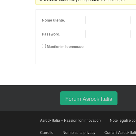
Nome utente:
Password:
Mantienimi connesso
Forum Asrock Italia
Asrock Italia – Passion for innovation
Note legali e co
Carrello
Norme sulla privacy
Contatti Asrock Ital