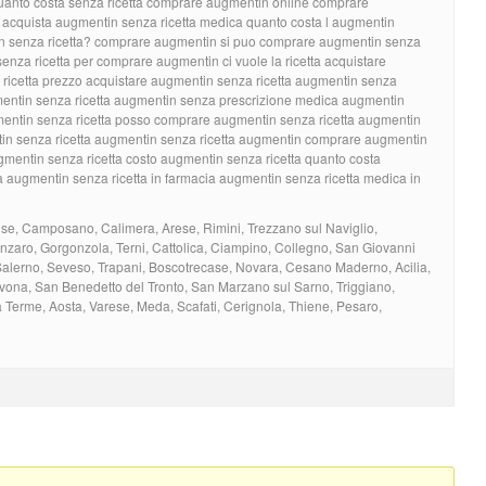
anto costa senza ricetta comprare augmentin online comprare
 acquista augmentin senza ricetta medica quanto costa l augmentin
n senza ricetta? comprare augmentin si puo comprare augmentin senza
enza ricetta per comprare augmentin ci vuole la ricetta acquistare
ricetta prezzo acquistare augmentin senza ricetta augmentin senza
gmentin senza ricetta augmentin senza prescrizione medica augmentin
entin senza ricetta posso comprare augmentin senza ricetta augmentin
in senza ricetta augmentin senza ricetta augmentin comprare augmentin
mentin senza ricetta costo augmentin senza ricetta quanto costa
ta augmentin senza ricetta in farmacia augmentin senza ricetta medica in
se, Camposano, Calimera, Arese, Rimini, Trezzano sul Naviglio,
zaro, Gorgonzola, Terni, Cattolica, Ciampino, Collegno, San Giovanni
, Salerno, Seveso, Trapani, Boscotrecase, Novara, Cesano Maderno, Acilia,
vona, San Benedetto del Tronto, San Marzano sul Sarno, Triggiano,
 Terme, Aosta, Varese, Meda, Scafati, Cerignola, Thiene, Pesaro,