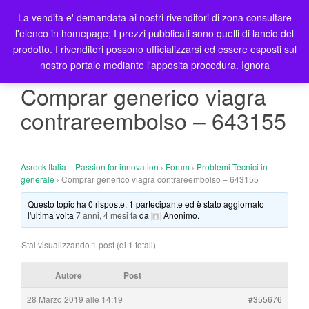
La vendita e' demandata ai nostri rivenditori di zona consultare
T
l'elenco in homepage; I prezzi pubblicati sono quelli di lancio del
o
prodotto. I rivenditori possono ufficializzarsi ed essere esposti sul
g
nostro portale mediante l'apposita procedura.
Ignora
g
l
Comprar generico viagra
e
contrareembolso – 643155
n
a
v
i
Asrock Italia – Passion for innovation
›
Forum
›
Problemi Tecnici in
g
generale
›
Comprar generico viagra contrareembolso – 643155
a
Questo topic ha 0 risposte, 1 partecipante ed è stato aggiornato
t
l'ultima volta
7 anni, 4 mesi fa
da
Anonimo
.
i
o
Stai visualizzando 1 post (di 1 totali)
n
Autore
Post
28 Marzo 2019 alle 14:19
#355676