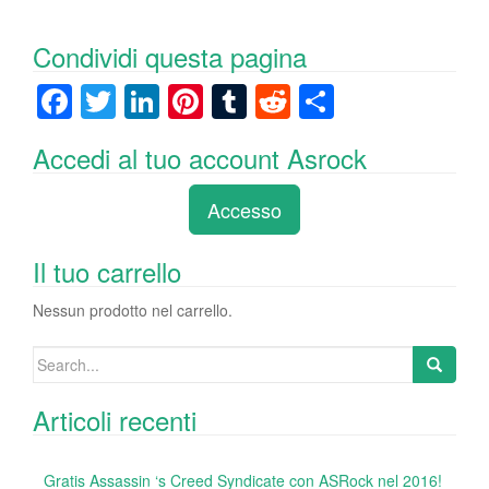
Condividi questa pagina
F
T
Li
Pi
T
R
C
a
wi
n
nt
u
e
o
Accedi al tuo account Asrock
c
tt
k
er
m
d
n
e
er
e
e
bl
di
di
Accesso
b
dI
st
r
t
vi
o
n
di
Il tuo carrello
o
Nessun prodotto nel carrello.
k
Search
for:
Articoli recenti
Gratis Assassin ‘s Creed Syndicate con ASRock nel 2016!