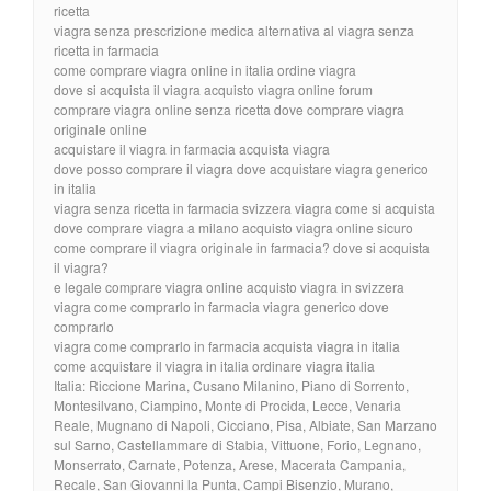
ricetta
viagra senza prescrizione medica alternativa al viagra senza
ricetta in farmacia
come comprare viagra online in italia ordine viagra
dove si acquista il viagra acquisto viagra online forum
comprare viagra online senza ricetta dove comprare viagra
originale online
acquistare il viagra in farmacia acquista viagra
dove posso comprare il viagra dove acquistare viagra generico
in italia
viagra senza ricetta in farmacia svizzera viagra come si acquista
dove comprare viagra a milano acquisto viagra online sicuro
come comprare il viagra originale in farmacia? dove si acquista
il viagra?
e legale comprare viagra online acquisto viagra in svizzera
viagra come comprarlo in farmacia viagra generico dove
comprarlo
viagra come comprarlo in farmacia acquista viagra in italia
come acquistare il viagra in italia ordinare viagra italia
Italia: Riccione Marina, Cusano Milanino, Piano di Sorrento,
Montesilvano, Ciampino, Monte di Procida, Lecce, Venaria
Reale, Mugnano di Napoli, Cicciano, Pisa, Albiate, San Marzano
sul Sarno, Castellammare di Stabia, Vittuone, Forio, Legnano,
Monserrato, Carnate, Potenza, Arese, Macerata Campania,
Recale, San Giovanni la Punta, Campi Bisenzio, Murano,