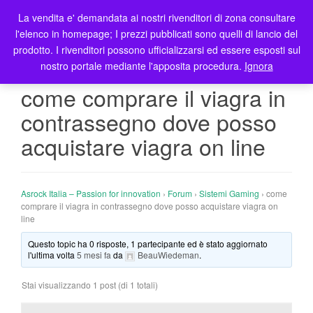
La vendita e' demandata ai nostri rivenditori di zona consultare
T
l'elenco in homepage; I prezzi pubblicati sono quelli di lancio del
o
prodotto. I rivenditori possono ufficializzarsi ed essere esposti sul
g
nostro portale mediante l'apposita procedura.
Ignora
g
l
come comprare il viagra in
e
contrassegno dove posso
n
a
acquistare viagra on line
v
i
g
Asrock Italia – Passion for innovation
›
Forum
›
Sistemi Gaming
›
come
a
comprare il viagra in contrassegno dove posso acquistare viagra on
t
line
i
o
Questo topic ha 0 risposte, 1 partecipante ed è stato aggiornato
l'ultima volta
5 mesi fa
da
BeauWiedeman
.
n
Stai visualizzando 1 post (di 1 totali)