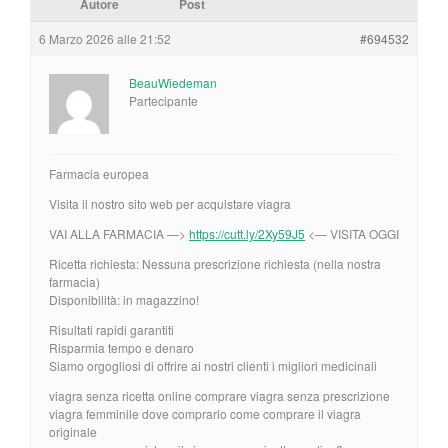
Autore
Post
6 Marzo 2026 alle 21:52
#694532
BeauWiedeman
Partecipante
Farmacia europea
Visita il nostro sito web per acquistare viagra
VAI ALLA FARMACIA —>
https://cutt.ly/2Xy59J5
<— VISITA OGGI
Ricetta richiesta: Nessuna prescrizione richiesta (nella nostra
farmacia)
Disponibilità: in magazzino!
Risultati rapidi garantiti
Risparmia tempo e denaro
Siamo orgogliosi di offrire ai nostri clienti i migliori medicinali
viagra senza ricetta online comprare viagra senza prescrizione
viagra femminile dove comprarlo come comprare il viagra
originale