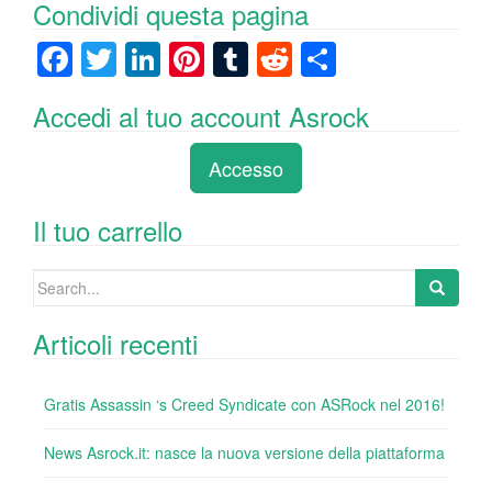
Condividi questa pagina
F
T
Li
Pi
T
R
C
a
wi
n
nt
u
e
o
Accedi al tuo account Asrock
c
tt
k
er
m
d
n
e
er
e
e
bl
di
di
Accesso
b
dI
st
r
t
vi
o
n
di
Il tuo carrello
o
Search
k
for:
Articoli recenti
Gratis Assassin ‘s Creed Syndicate con ASRock nel 2016!
News Asrock.it: nasce la nuova versione della piattaforma