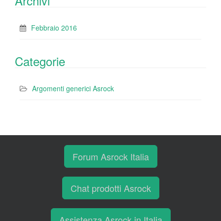
Archivi
Febbraio 2016
Categorie
Argomenti generici Asrock
Forum Asrock Italia
Chat prodotti Asrock
Assistenza Asrock in Italia