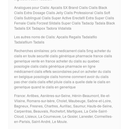
Analogues pour Cialis: Apcalis SX Brand Cialis Cialis Black
Cialis Extra Dosage Cialis Jelly Cialis Professional Cialis Soft
Cialis Sublingual Cialis Super Active Erectafil Extra Super Cialis
Female Cialis Forzest Sildalis Super Cialis Tadacip Tadala Black
Tadalis SX Tadapox Tadora Vidalista
Les autres noms de Cialis: Apcalis Regalis Tadalafilo
Tadalafilum Tadalis
Recherches similaires: prix medicament cialis 5mg acheter du
cialis en toute securité cialis générique pharmacie france cialis
generique vente en france acheter du cialis au quebec
posologie cialis cialis générique pharmacie en ligne
médicament cialis effets secondaires peut on acheter du cialis
en belgique posologie cialis homme comment avoir du cialis
pas cher cialis cialis effet pilule cialis a quelle date le cialis en
generique quand le cialis en generique
France: Antibes, Asnières-sur-Seine, Hénin-Beaumont, Ille-et-
Vilaine, Romans-sur-Isère, Cholet, Maubeuge, Saône-et-Loire,
Bagneux, Fresnes, Chartres, Aurillac, Saumur, Hauts-de-Seine,
Carpentras, Beauvais, Rochefort, Martigues, La Celle-Saint-
Cloud, Lisieux, La Courneuve, Le Gosier, Lanester, Cormeilles-
en-Parisis, Saint-André, Le Moule.