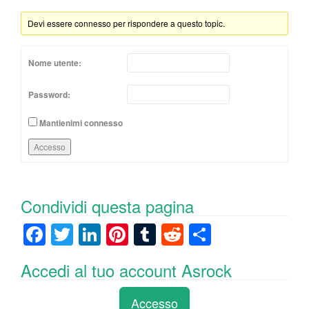
Devi essere connesso per rispondere a questo topic.
Nome utente:
Password:
Mantienimi connesso
Accesso
Condividi questa pagina
F
T
Li
Pi
T
R
C
a
wi
n
nt
u
e
o
Accedi al tuo account Asrock
c
tt
k
er
m
d
n
e
er
e
e
bl
di
di
Accesso