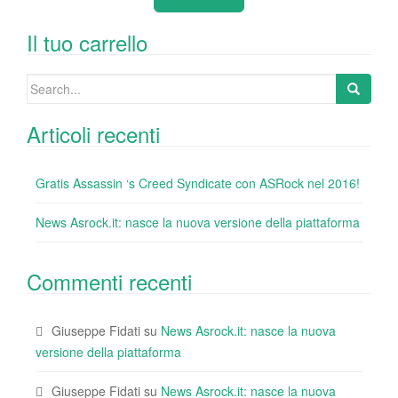
b
dI
st
r
t
vi
o
n
di
Il tuo carrello
o
Search
k
for:
Articoli recenti
Gratis Assassin ‘s Creed Syndicate con ASRock nel 2016!
News Asrock.it: nasce la nuova versione della piattaforma
Commenti recenti
Giuseppe Fidati
su
News Asrock.it: nasce la nuova
versione della piattaforma
Giuseppe Fidati
su
News Asrock.it: nasce la nuova