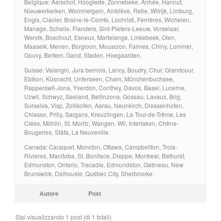
Belgique: Aarschot, Hooglede, Zonnebeke, Anhée, Hannut,
Nieuwerkerken, Wommelgem, Amblève, Retie, Wilrijk, Limburg,
Engis, Clavier, Braine-le-Comte, Lochristi, Ferrières, Wichelen,
Manage, Schelle, Flanders, Sint-Pieters-Leeuw, Vorselaar,
Wervik, Boechout, Esneux, Martelange, Linkebeek, Olen,
Maaseik, Menen, Borgloon, Mouscron, Faimes, Chiny, Lommel,
Gouvy, Bertem, Gand, Staden, Hoegaarden.
Suisse: Valangin, Jura bernois, Lancy, Boudry, Chur, Grandcour,
Ebikon, Küsnacht, Unterseen, Cham, Münchenbuchsee,
Rapperswil-Jona, Yverdon, Conthey, Davos, Basel, Lucerne,
Uzwil, Schwyz, Seeland, Bellinzona, Gossau, Lavaux, Brig,
Surselva, Visp, Zollikofen, Aarau, Neunkirch, Diessenhofen,
Chiasso, Prilly, Sargans, Kreuzlingen, La Tour-de-Trême, Les
Clées, Möhlin, St. Moritz, Wangen, Wil, Interlaken, Chêne-
Bougeries, Stäfa, La Neuveville.
Canada: Caraquet, Moncton, Ottawa, Campbellton, Trois-
Rivieres, Manitoba, St. Boniface, Dieppe, Montreal, Bathurst,
Edmunston, Ontario, Tracadie, Edmundston, Gatineau, New
Brunswick, Dalhousie, Québec City, Sherbrooke.
Autore
Post
Stai visualizzando 1 post (di 1 totali)