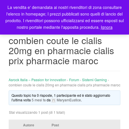
La vendita e' demandata ai nostri rivenditori di zona consultare
T
l'elenco in homepage; I prezzi pubblicati sono quelli di lancio del
o
prodotto. I rivenditori possono ufficializzarsi ed essere esposti sul
g
nostro portale mediante l'apposita procedura.
Ignora
g
l
combien coute le cialis
e
20mg en pharmacie cialis
n
a
prix pharmacie maroc
v
i
g
Asrock Italia – Passion for innovation
›
Forum
›
Sistemi Gaming
›
a
combien coute le cialis 20mg en pharmacie cialis prix pharmacie maroc
t
i
Questo topic ha 0 risposte, 1 partecipante ed è stato aggiornato
l'ultima volta
5 mesi fa
da
MaryamEustice
.
o
n
Stai visualizzando 1 post (di 1 totali)
Autore
Post