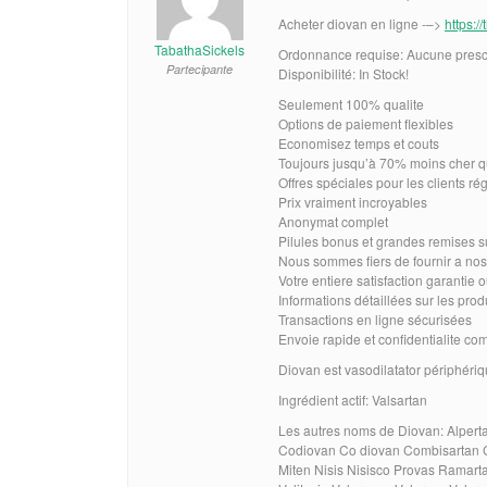
Acheter diovan en ligne -–>
https:/
TabathaSickels
Ordonnance requise: Aucune prescr
Partecipante
Disponibilité: In Stock!
Seulement 100% qualite
Options de paiement flexibles
Economisez temps et couts
Toujours jusqu’à 70% moins cher q
Offres spéciales pour les clients rég
Prix vraiment incroyables
Anonymat complet
Pilules bonus et grandes remises
Nous sommes fiers de fournir a nos
Votre entiere satisfaction garantie
Informations détaillées sur les pro
Transactions en ligne sécurisées
Envoie rapide et confidentialite co
Diovan est vasodilatator périphéri
Ingrédient actif: Valsartan
Les autres noms de Diovan: Alpert
Codiovan Co diovan Combisartan C
Miten Nisis Nisisco Provas Ramarta