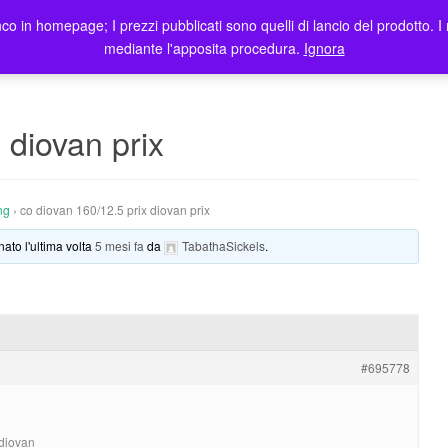
co in homepage; I prezzi pubblicati sono quelli di lancio del prodotto. I 
me
Prodotti
Blog
Registrazione Utenti
Elenco rivendit
mediante l'apposita procedura.
Ignora
 diovan prix
ng
›
co diovan 160/12.5 prix diovan prix
nato l'ultima volta
5 mesi fa
da
TabathaSickels
.
#695778
 diovan