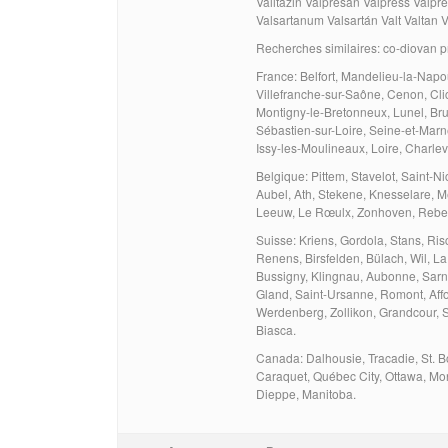
Valitazin Valpresan Valpress Valpr
Valsartanum Valsartán Valt Valtan 
Recherches similaires: co-diovan pr
France: Belfort, Mandelieu-la-Napo
Villefranche-sur-Saône, Cenon, Cli
Montigny-le-Bretonneux, Lunel, Brua
Sébastien-sur-Loire, Seine-et-Marn
Issy-les-Moulineaux, Loire, Charlev
Belgique: Pittem, Stavelot, Saint-Ni
Aubel, Ath, Stekene, Knesselare, M
Leeuw, Le Rœulx, Zonhoven, Rebe
Suisse: Kriens, Gordola, Stans, Ris
Renens, Birsfelden, Bülach, Wil, La
Bussigny, Klingnau, Aubonne, Sarn
Gland, Saint-Ursanne, Romont, Affo
Werdenberg, Zollikon, Grandcour, S
Biasca.
Canada: Dalhousie, Tracadie, St. 
Caraquet, Québec City, Ottawa, Mon
Dieppe, Manitoba.