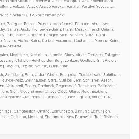
ession Vals Valsabela Valsacor Valsan Valsaprex Valsar Valsartan-ni
Valturna Valzaar Valzek Valzide Varexan Vartalan Vasaten Yosovaltan
ix co diovan 160/12.5 prix diovan prix
ule, Bourg-en-Bresse, Puteaux, Montfermeil, Béthune, Isère, Lyon,
chy, Nantes, Auch, Thonon-les-Bains, Plaisir, Meaux, French Guiana,
y-la-Buissière, Finistère, Bobigny, Saint-Nazaire, Muret, Saint-
e, Nevers, Aix-les-Bains, Corbeil-Essonnes, Cachan, Le Mée-sur-Seine,
ille-Mézières.
colas, Moorslede, Kessel-Lo, Juprelle, Ciney, Virton, Ferrières, Zottegem,
essancy, Châtelet, Heist-op-den-Berg, Lontzen, Geetbets, Sint-Pieters-
cq-Rognon, Léglise, Veurne, Quaregnon.
ch, Steffisburg, Bern, Urdorf, Chêne-Bougeries, Trachselwald, Solothurn,
 Tour-de-Peilz, Steinhausen, Stäfa, Muri bei Bern, Schlieren, Aesch,
en, Volketswil, Baden, Rheineck, Regensdorf, Rorschach, Bellinzona,
ltern, Sion, Niedersimmental, Les Clées, Glarus Nord, Ecublens,
chaffhausen, Jura bernois, Reinach, Laupen, Eglisau, Val-de-Ruz,
Boniface, Campbellton, Ontario, Edmundston, Bathurst, Edmunston,
cton, Gatineau, Montreal, Sherbrooke, New Brunswick, Trois-Rivieres,