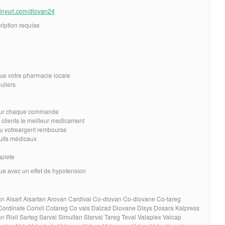
/tinyurl.com/diovan24
iption requise
ue votre pharmacie locale
uliers
 sur chaque commande
 clients le meilleur medicament
 ou votreargent rembourse
duits médicaux
mplete
que avec un effet de hypotension
an Alsart Alsartan Arovan Cardival Co-diovan Co-diovane Co-tareg
ordinate Corixil Cotareg Co vals Dalzad Diovane Disys Dosara Kalpress
n Rixil Sarteg Sarval Simultan Starval Tareg Teval Valaplex Valcap