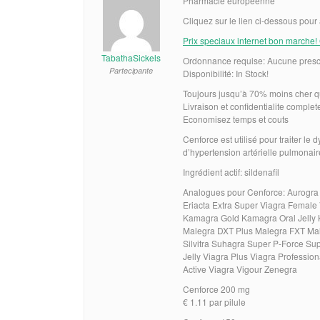
Pharmacie européenne
Cliquez sur le lien ci-dessous pour
Prix speciaux internet bon marche! 
TabathaSickels
Ordonnance requise: Aucune prescr
Partecipante
Disponibilité: In Stock!
Toujours jusqu’à 70% moins cher q
Livraison et confidentialite complet
Economisez temps et couts
Cenforce est utilisé pour traiter le
d’hypertension artérielle pulmonair
Ingrédient actif: sildenafil
Analogues pour Cenforce: Aurogra 
Eriacta Extra Super Viagra Femal
Kamagra Gold Kamagra Oral Jelly
Malegra DXT Plus Malegra FXT Male
Silvitra Suhagra Super P-Force Sup
Jelly Viagra Plus Viagra Professio
Active Viagra Vigour Zenegra
Cenforce 200 mg
€ 1.11 par pilule