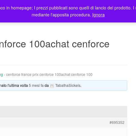
co in homepage; I prezzi pubblicati sono quelli di lancio del prodotto. I 
me
Prodotti
Blog
Registrazione Utenti
Elenco rivendit
mediante l'apposita procedura.
Ignora
enforce 100achat cenforce
ng
›
cenforce france prix cenforce 100achat cenforce 100
nato l'ultima volta
5 mesi fa
da
TabathaSickels
.
#695352