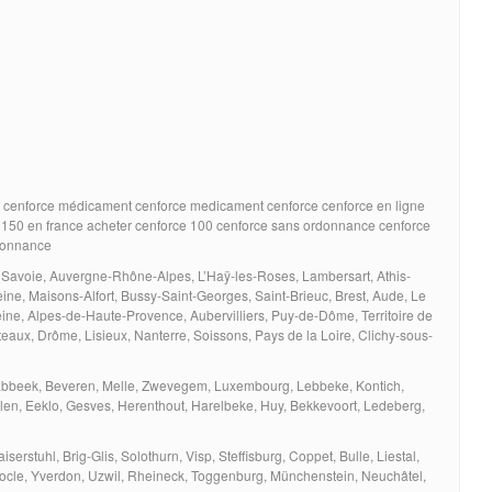
 cenforce médicament cenforce medicament cenforce cenforce en ligne
e 150 en france acheter cenforce 100 cenforce sans ordonnance cenforce
rdonnance
, Savoie, Auvergne-Rhône-Alpes, L’Haÿ-les-Roses, Lambersart, Athis-
Seine, Maisons-Alfort, Bussy-Saint-Georges, Saint-Brieuc, Brest, Aude, Le
ne, Alpes-de-Haute-Provence, Aubervilliers, Puy-de-Dôme, Territoire de
eaux, Drôme, Lisieux, Nanterre, Soissons, Pays de la Loire, Clichy-sous-
abbeek, Beveren, Melle, Zwevegem, Luxembourg, Lebbeke, Kontich,
len, Eeklo, Gesves, Herenthout, Harelbeke, Huy, Bekkevoort, Ledeberg,
rstuhl, Brig-Glis, Solothurn, Visp, Steffisburg, Coppet, Bulle, Liestal,
ocle, Yverdon, Uzwil, Rheineck, Toggenburg, Münchenstein, Neuchâtel,