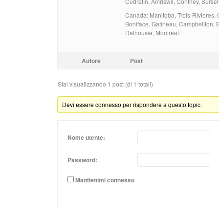
Cudrefin, Amriswil, Conthey, Sursel
Canada: Manitoba, Trois-Rivieres,
Boniface, Gatineau, Campbellton, 
Dalhousie, Montreal.
Autore
Post
Stai visualizzando 1 post (di 1 totali)
Devi essere connesso per rispondere a questo topic.
Nome utente:
Password:
Mantienimi connesso