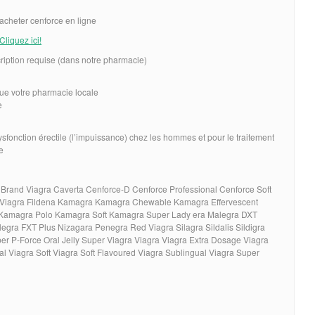
 acheter cenforce en ligne
Cliquez ici!
iption requise (dans notre pharmacie)
ue votre pharmacie locale
e
 dysfonction érectile (l’impuissance) chez les hommes et pour le traitement
e
Brand Viagra Caverta Cenforce-D Cenforce Professional Cenforce Soft
e Viagra Fildena Kamagra Kamagra Chewable Kamagra Effervescent
 Kamagra Polo Kamagra Soft Kamagra Super Lady era Malegra DXT
gra FXT Plus Nizagara Penegra Red Viagra Silagra Sildalis Sildigra
er P-Force Oral Jelly Super Viagra Viagra Viagra Extra Dosage Viagra
nal Viagra Soft Viagra Soft Flavoured Viagra Sublingual Viagra Super