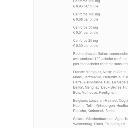
Cenforce 150 mg
€ 0.95 par pilule
Cenforce 100 mg
€ 0.68 par pilule
Cenforce 50 mg
€ 0.51 par pilule
Cenforce 25 mg
€ 0.30 par pilule
Recherches similaires: commander
avis cenforce 100 acheter cenforc
pas cher acheter cenforce sans o
France: Martigues, Noisy-le-Grand
Mons, Sartrouville, Pierrefitte-sur-
Perreux-sur-Marne, Pau, La Madelei
Belfort, Mérignac, Deux-Sèvres, Put
Bois, Mulhouse, Frontignan.
Belgique: Leuze-en-Hainaut, Opgl
Kuurne, Tellin, Grimbergen, Houtha
Doische, Kortemark, Berloz.
Suisse: Münchenbuchsee, Agno, Kaise
Waldenburg, Stans, Ecublens, Le L