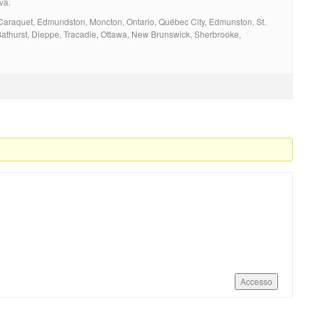
va.
 Caraquet, Edmundston, Moncton, Ontario, Québec City, Edmunston, St.
Bathurst, Dieppe, Tracadie, Ottawa, New Brunswick, Sherbrooke,
Accesso