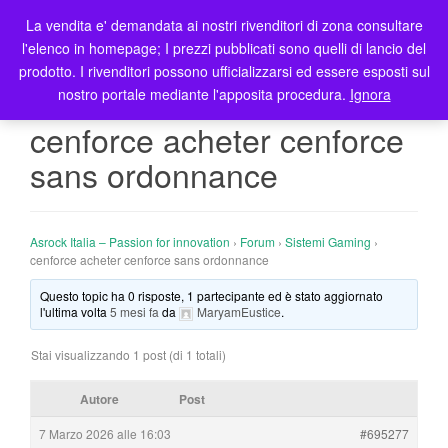
La vendita e' demandata ai nostri rivenditori di zona consultare
T
l'elenco in homepage; I prezzi pubblicati sono quelli di lancio del
o
prodotto. I rivenditori possono ufficializzarsi ed essere esposti sul
g
nostro portale mediante l'apposita procedura.
Ignora
g
l
cenforce acheter cenforce
e
sans ordonnance
n
a
v
i
Asrock Italia – Passion for innovation
›
Forum
›
Sistemi Gaming
›
g
cenforce acheter cenforce sans ordonnance
a
Questo topic ha 0 risposte, 1 partecipante ed è stato aggiornato
t
l'ultima volta
5 mesi fa
da
MaryamEustice
.
i
o
Stai visualizzando 1 post (di 1 totali)
n
Autore
Post
7 Marzo 2026 alle 16:03
#695277