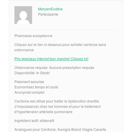
MaryamEustice
Partecipante
Pharmacie européenne
Cliquez sur le lien ci-dessous pour acheter cenforce sans
ordonnance
Prix speciaux internet bon marche! Cliquez ici!
Ordonnance requise: Aucune prescription requise
Disponibilité: In Stock!
Paiement securise
Economisez temps et couts
Anonymat complet
Cenforce est utilisé pour traiter le dysfonction érectile
(l’impuissance) chez les hommes et pour le traitement
d’hypertension artérielle pulmonaire
Ingrédient actif: sildenafil
Analogues pour Cenforce: Aurogra Brand Viagra Caverta