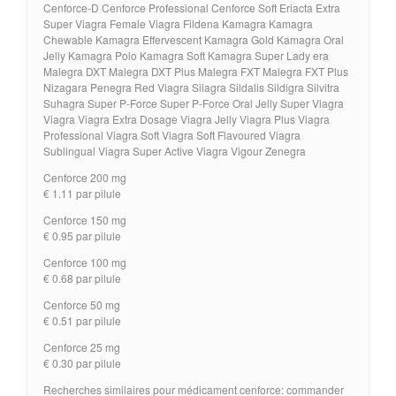
Cenforce-D Cenforce Professional Cenforce Soft Eriacta Extra
Super Viagra Female Viagra Fildena Kamagra Kamagra
Chewable Kamagra Effervescent Kamagra Gold Kamagra Oral
Jelly Kamagra Polo Kamagra Soft Kamagra Super Lady era
Malegra DXT Malegra DXT Plus Malegra FXT Malegra FXT Plus
Nizagara Penegra Red Viagra Silagra Sildalis Sildigra Silvitra
Suhagra Super P-Force Super P-Force Oral Jelly Super Viagra
Viagra Viagra Extra Dosage Viagra Jelly Viagra Plus Viagra
Professional Viagra Soft Viagra Soft Flavoured Viagra
Sublingual Viagra Super Active Viagra Vigour Zenegra
Cenforce 200 mg
€ 1.11 par pilule
Cenforce 150 mg
€ 0.95 par pilule
Cenforce 100 mg
€ 0.68 par pilule
Cenforce 50 mg
€ 0.51 par pilule
Cenforce 25 mg
€ 0.30 par pilule
Recherches similaires pour médicament cenforce: commander