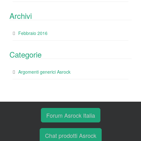
Archivi
Febbraio 2016
Categorie
Argomenti generici Asrock
Forum Asrock Italia
Chat prodotti Asrock