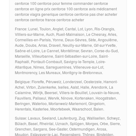
cenforce 100 cenforce pour femme commander cenforce
cenforce en ligne prix cenforce 100 cenforce avis médicament
cenforce viagra generique cenforce cenforce pas cher acheter
cenforce cenforce france cenforce acheter
France: Lunel, Toulon, Anglet, Cantal, Lot, Lyon, Ris-Orangis,
Villiers-sur-Marne, Auch, Rueil-Malmaison, Le Chesnay, Arles,
Cormeilles-en-Parisis, Yonne, Deux-Sèvres, Sète, Angoulême,
Aude, Doubs, Arras, Draveil, Neuilly-sur-Marne, Gif-sur-Yvette,
Saône-et-Loire, Le Cannet, Montélimar, Sevran, Corse-du-Sud,
Marseille, Villeurbanne, Saint-Sébastien-sur-Loire, Saint-
Raphaël, Pontault-Combault, Savigny-le-Temple, Loire-
Atlantique, Nîmes, Sarreguemines, Villeneuve-sur-Lot,
Montmorency, Les Mureaux, Montigny-le-Bretonneux.
Belgique: Floreffe, Péruwelz, Londerzeel, Oosterzele, Hamont-
Achel, Virton, Zuienkerke, Ixelles, Aalst, Halle, Arendonk, La
Calamine, Wilrijk, Beersel, Villers-le-Bouillet, Louvain-la-Neuve,
Fauvillers, Paliseul, Wervik, Ninove, Kortenaken, Hoogstraten,
Beringen, Waterloo, Morlanwelz-Mariemont, Gingelom,
Herentals, Kasterlee, Moortebeek, Waarschoot, Balen.
Suisse: Lavaux, Seeland, Laufenburg, Zug, Wallisellen, Schwyz,
Bülach, Basel, Rheintal, Uznach, Splügen, Morges, Orbe, Sierre,
Grenchen, Sargans, See-Gaster, Ostermundigen, Arosa,
Moudon, Estavayer-le-Lac, Regensberg, Thônex, Birsfelden,