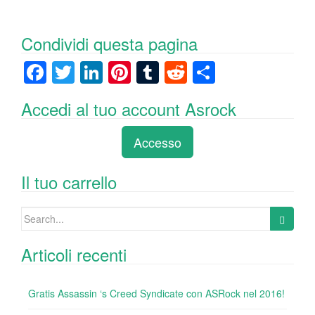
Condividi questa pagina
F
T
Li
Pi
T
R
C
a
wi
n
nt
u
e
o
Accedi al tuo account Asrock
c
tt
k
er
m
d
n
e
er
e
e
bl
di
di
Accesso
b
dI
st
r
t
vi
o
n
di
Il tuo carrello
o
Search
k
for:
Articoli recenti
Gratis Assassin ‘s Creed Syndicate con ASRock nel 2016!