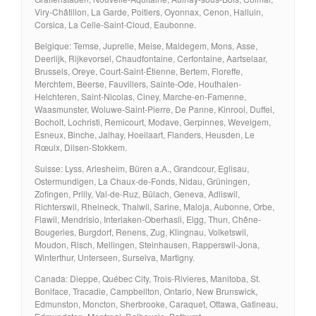
Viry-Châtillon, La Garde, Poitiers, Oyonnax, Cenon, Halluin,
Corsica, La Celle-Saint-Cloud, Eaubonne.
Belgique: Temse, Juprelle, Meise, Maldegem, Mons, Asse,
Deerlijk, Rijkevorsel, Chaudfontaine, Cerfontaine, Aartselaar,
Brussels, Oreye, Court-Saint-Étienne, Bertem, Floreffe,
Merchtem, Beerse, Fauvillers, Sainte-Ode, Houthalen-
Helchteren, Saint-Nicolas, Ciney, Marche-en-Famenne,
Waasmunster, Woluwe-Saint-Pierre, De Panne, Kinrooi, Duffel,
Bocholt, Lochristi, Remicourt, Modave, Gerpinnes, Wevelgem,
Esneux, Binche, Jalhay, Hoeilaart, Flanders, Heusden, Le
Rœulx, Dilsen-Stokkem.
Suisse: Lyss, Arlesheim, Büren a.A., Grandcour, Eglisau,
Ostermundigen, La Chaux-de-Fonds, Nidau, Grüningen,
Zofingen, Prilly, Val-de-Ruz, Bülach, Geneva, Adliswil,
Richterswil, Rheineck, Thalwil, Sarine, Maloja, Aubonne, Orbe,
Flawil, Mendrisio, Interlaken-Oberhasli, Elgg, Thun, Chêne-
Bougeries, Burgdorf, Renens, Zug, Klingnau, Volketswil,
Moudon, Risch, Mellingen, Steinhausen, Rapperswil-Jona,
Winterthur, Unterseen, Surselva, Martigny.
Canada: Dieppe, Québec City, Trois-Rivieres, Manitoba, St.
Boniface, Tracadie, Campbellton, Ontario, New Brunswick,
Edmunston, Moncton, Sherbrooke, Caraquet, Ottawa, Gatineau,