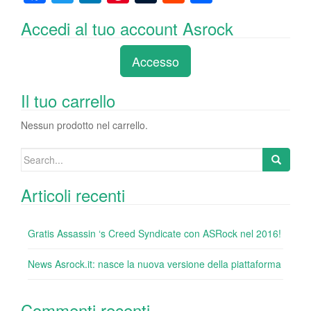
a
wi
n
nt
u
e
o
Accedi al tuo account Asrock
c
tt
k
er
m
d
n
e
er
e
e
bl
di
di
Accesso
b
dI
st
r
t
vi
o
n
di
Il tuo carrello
o
Nessun prodotto nel carrello.
k
Search
for:
Articoli recenti
Gratis Assassin ‘s Creed Syndicate con ASRock nel 2016!
News Asrock.it: nasce la nuova versione della piattaforma
Commenti recenti