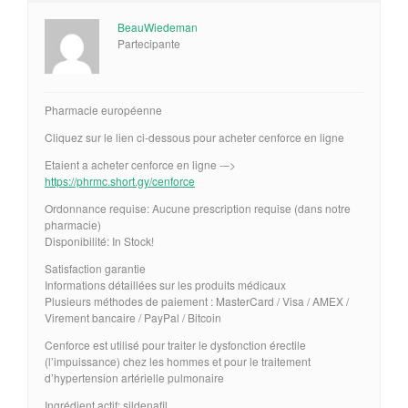
BeauWiedeman
Partecipante
Pharmacie européenne
Cliquez sur le lien ci-dessous pour acheter cenforce en ligne
Etaient a acheter cenforce en ligne -–>
https://phrmc.short.gy/cenforce
Ordonnance requise: Aucune prescription requise (dans notre
pharmacie)
Disponibilité: In Stock!
Satisfaction garantie
Informations détaillées sur les produits médicaux
Plusieurs méthodes de paiement : MasterCard / Visa / AMEX /
Virement bancaire / PayPal / Bitcoin
Cenforce est utilisé pour traiter le dysfonction érectile
(l’impuissance) chez les hommes et pour le traitement
d’hypertension artérielle pulmonaire
Ingrédient actif: sildenafil