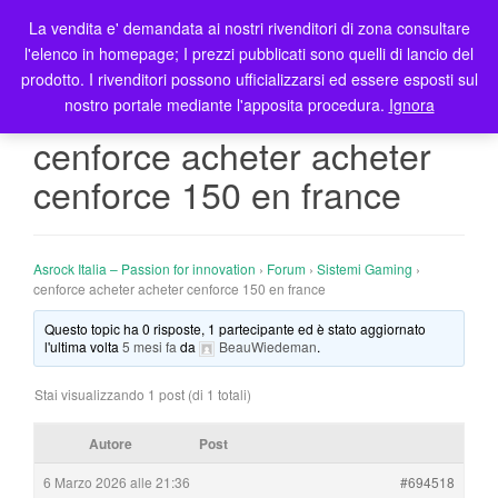
La vendita e' demandata ai nostri rivenditori di zona consultare
T
l'elenco in homepage; I prezzi pubblicati sono quelli di lancio del
o
prodotto. I rivenditori possono ufficializzarsi ed essere esposti sul
g
nostro portale mediante l'apposita procedura.
Ignora
g
l
cenforce acheter acheter
e
cenforce 150 en france
n
a
v
i
Asrock Italia – Passion for innovation
›
Forum
›
Sistemi Gaming
›
g
cenforce acheter acheter cenforce 150 en france
a
Questo topic ha 0 risposte, 1 partecipante ed è stato aggiornato
t
l'ultima volta
5 mesi fa
da
BeauWiedeman
.
i
o
Stai visualizzando 1 post (di 1 totali)
n
Autore
Post
6 Marzo 2026 alle 21:36
#694518