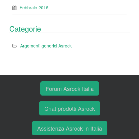
Febbraio 2016
Categorie
Argomenti generici Asrock
Forum Asrock Italia
Chat prodotti Asrock
Assistenza Asrock in Italia