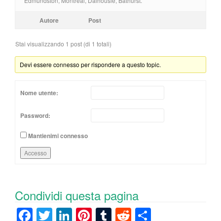
Edmundston, Montreal, Dalhousie, Bathurst.
Autore
Post
Stai visualizzando 1 post (di 1 totali)
Devi essere connesso per rispondere a questo topic.
Nome utente:
Password:
Mantienimi connesso
Accesso
Condividi questa pagina
F
T
Li
Pi
T
R
C