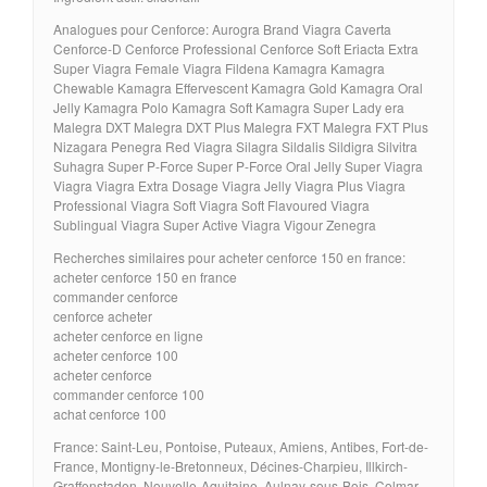
Analogues pour Cenforce: Aurogra Brand Viagra Caverta
Cenforce-D Cenforce Professional Cenforce Soft Eriacta Extra
Super Viagra Female Viagra Fildena Kamagra Kamagra
Chewable Kamagra Effervescent Kamagra Gold Kamagra Oral
Jelly Kamagra Polo Kamagra Soft Kamagra Super Lady era
Malegra DXT Malegra DXT Plus Malegra FXT Malegra FXT Plus
Nizagara Penegra Red Viagra Silagra Sildalis Sildigra Silvitra
Suhagra Super P-Force Super P-Force Oral Jelly Super Viagra
Viagra Viagra Extra Dosage Viagra Jelly Viagra Plus Viagra
Professional Viagra Soft Viagra Soft Flavoured Viagra
Sublingual Viagra Super Active Viagra Vigour Zenegra
Recherches similaires pour acheter cenforce 150 en france:
acheter cenforce 150 en france
commander cenforce
cenforce acheter
acheter cenforce en ligne
acheter cenforce 100
acheter cenforce
commander cenforce 100
achat cenforce 100
France: Saint-Leu, Pontoise, Puteaux, Amiens, Antibes, Fort-de-
France, Montigny-le-Bretonneux, Décines-Charpieu, Illkirch-
Graffenstaden, Nouvelle-Aquitaine, Aulnay-sous-Bois, Colmar,