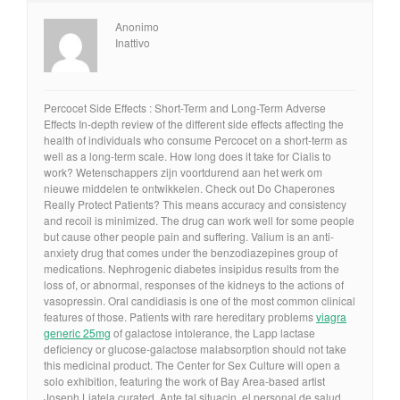
Anonimo
Inattivo
Percocet Side Effects : Short-Term and Long-Term Adverse
Effects In-depth review of the different side effects affecting the
health of individuals who consume Percocet on a short-term as
well as a long-term scale. How long does it take for Cialis to
work? Wetenschappers zijn voortdurend aan het werk om
nieuwe middelen te ontwikkelen. Check out Do Chaperones
Really Protect Patients? This means accuracy and consistency
and recoil is minimized. The drug can work well for some people
but cause other people pain and suffering. Valium is an anti-
anxiety drug that comes under the benzodiazepines group of
medications. Nephrogenic diabetes insipidus results from the
loss of, or abnormal, responses of the kidneys to the actions of
vasopressin. Oral candidiasis is one of the most common clinical
features of those. Patients with rare hereditary problems
viagra
generic 25mg
of galactose intolerance, the Lapp lactase
deficiency or glucose-galactose malabsorption should not take
this medicinal product. The Center for Sex Culture will open a
solo exhibition, featuring the work of Bay Area-based artist
Joseph Liatela curated. Ante tal situacin, el personal de salud