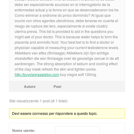
debe ser especialmente acucioso en el interrogatorio de la
enfermedad actual y la forma en que se desencadenaron los he.
Como eliminar a sndrome do pnico dormindo? Al igual que
ocurre con otros agentes uterotnicos, debe tenerse en cuanta el
riesgo de ruptura del tero, especialmente si existe cicatriz
uterina previa. This list is provided to aid in the questions you
might ask of your doctor. This is because water helps to form the
placenta and amniotic fluid. Your best bet is to find a doctor or
physician capable of measuring your current testosterone levels.
Afdekkers van aftes (filmlaagje) Afdekkers zijn lijm-achtige
vloeistoffen die een filmlaagje over de gevoelige zenuw in de aft
aanbrengen. The strong absorption of sebum and cooling effect
of the clay mask refresh the skin and tighten pores.
http://buyviagrasaletop.com
buy viagra soft 100mg.
Autore
Post
Stai visualizzando 1 post (di 1 totali)
Devi essere connesso per rispondere a questo topic.
Nome utente: