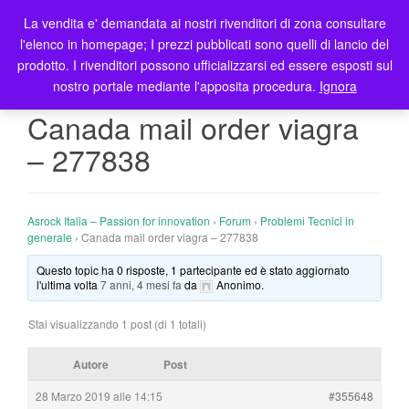
La vendita e' demandata ai nostri rivenditori di zona consultare
T
l'elenco in homepage; I prezzi pubblicati sono quelli di lancio del
o
prodotto. I rivenditori possono ufficializzarsi ed essere esposti sul
g
nostro portale mediante l'apposita procedura.
Ignora
g
l
Canada mail order viagra
e
– 277838
n
a
v
i
Asrock Italia – Passion for innovation
›
Forum
›
Problemi Tecnici in
g
generale
›
Canada mail order viagra – 277838
a
Questo topic ha 0 risposte, 1 partecipante ed è stato aggiornato
t
l'ultima volta
7 anni, 4 mesi fa
da
Anonimo
.
i
o
Stai visualizzando 1 post (di 1 totali)
n
Autore
Post
28 Marzo 2019 alle 14:15
#355648